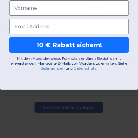
Vorname
E-Mail-Adresse
Unique
8L
10 € Rabatt sichern!
W45
Portugal
W45
Portugal
Mit dem Absenden dieses Formulars erklären Sie sich damit
Produktansicht
Produkta
einverstanden, Marketing-E-Mails von Wordans zu erhalten. Siehe
Bedingungen
​
und
Datenschutz
.
Kommentar hinzufügen