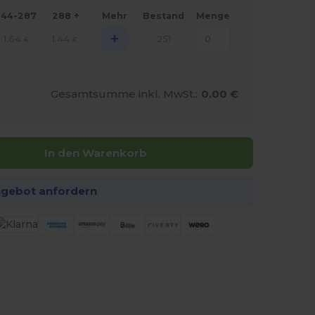
144-287
288 +
Mehr
Bestand
Menge
+
1.64
1.44
251
€
€
Gesamtsumme inkl. MwSt.:
0.00 €
In den Warenkorb
ngebot anfordern