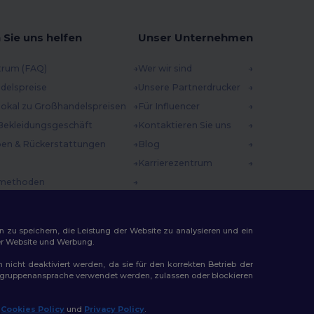
 Sie uns helfen
Unser Unternehmen
trum (FAQ)
Wer wir sind
delspreise
Unsere Partnerdrucker
 lokal zu Großhandelspreisen
Für Influencer
Bekleidungsgeschäft
Kontaktieren Sie uns
en & Rückerstattungen
Blog
Karrierezentrum
methoden
incodes
n zu speichern, die Leistung der Website zu analysieren und ein
rer Website und Werbung.
n nicht deaktiviert werden, da sie für den korrekten Betrieb der
Zielgruppenansprache verwendet werden, zulassen oder blockieren
ap
r
Cookies Policy
und
Privacy Policy
.