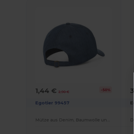
1,44 €
-50%
2,90 €
Egotier 99457
E
Mütze aus Denim, Baumwolle und Polyester (300 g/m²)
D