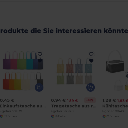
rodukte die Sie interessieren könnt
0,45 €
0,94 €
1,28 €
-41%
1,59 €
1,83 
Einkaufstasche aus Non-woven (80 g/m²)
Tragetasche aus recycelter Baumwolle (70%), polyester (30% rPET) (140 g/m²)
Egotier 92839
Egotier 92920
Egotier 98406
+12 Farben
+6 Farben
+7 Farben