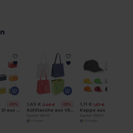
en
1,63 €
1,11 €
-30%
-35%
-30%
€
2,49 €
1,57 €
Kühltasche 3l aus 600D
Kühltasche aus Vliesstoff (80 g/m²)
Kappe aus 100% Baumwolle
Egotier 98410
Egotier 99029
+4 Farben
+12 Farben