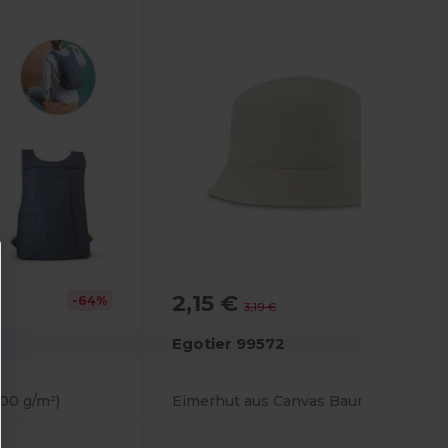
2,15 €
-64%
-33%
3,19 €
Egotier 99572
00 g/m²)
Eimerhut aus Canvas Baumwolle und Polyester (220 g/m²)