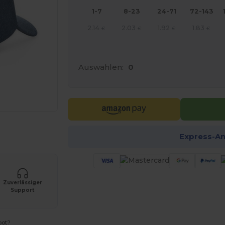
1-7
8-23
24-71
72-143
2.14
2.03
1.92
1.83
€
€
€
€
Auswahlen:
0
r Ihre Produkte an
Express-A
Zuverlässiger
Support
bot?