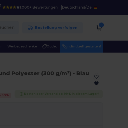
!
1.000+ Bewertungen
Deutschland
/
De
Suchen
Bestellung verfolgen
r
Werbegeschenke
Outlet
Individuell gestalten!
nd Polyester (300 g/m²)
- Blau
Kostenloser Versand ab 99 € in diesem Lager!
-
50
%