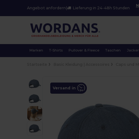
N
Angebot anfordern
|
Lieferung in 24-48h Stunden
Marken
T-Shirts
Pullover & Fleece
Taschen
Jacke
Startseite
Basic Kleidung | Accessoires
Caps und 
Versand in