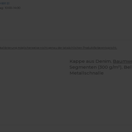
 891 51
ag: 10:00–14:00
mkalibrierung möglicherweise nicht genau der tatsächlichen Produktfarbe entspricht.
Kappe aus Denim,
Baumwo
Segmenten (300 g/m²), Bel
Metallschnalle
Jetzt
Jetzt
onfigurieren!
Konfigurieren!