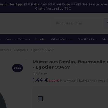
ur in der App:
10 € Rabatt ab 80 € mit Code APP10. Jetzt installieren
Gratis
Versand ab 79€
n
Caps und Mützen
Hemden
Arbeitskleidung
Sportkleidung
Meh
Mützen
Kappen
Egotier 99457
Mütze aus Denim, Baumwolle u
-
Egotier
99457
W45
Bereits ab
1.44 €
|
2.90 €
inkl. MwSt
1.21 €
ohne MwSt