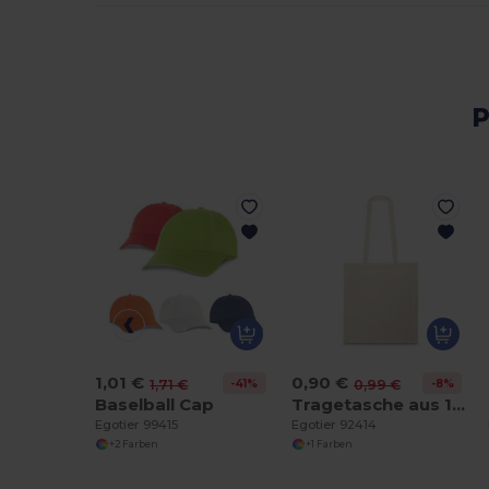
P
1,01 €
0,90 €
-41%
-8%
1,71 €
0,99 €
Baselball Cap
Tragetasche aus 100% Baumwolle (100 g/m²)
Egotier 99415
Egotier 92414
+2 Farben
+1 Farben