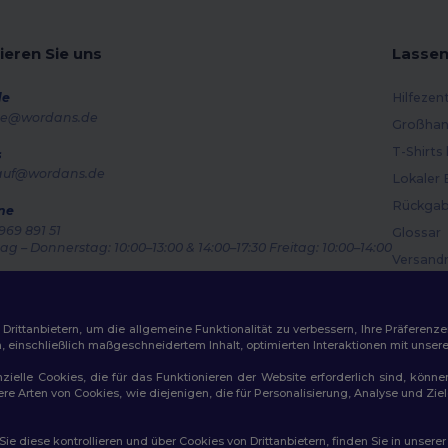
ieren Sie uns
Lassen
de
Hilfezen
e@wordans.de
Großhan
T-Shirts
s
auf@wordans.de
Lokaler 
Rückgab
ne
969 891 51
Glossar
g – Donnerstag: 10:00–13:00 & 14:00–17:30 Freitag: 10:00–14:00
Versand
ragsverfolgung
Gutsche
ittanbietern, um die allgemeine Funktionalität zu verbessern, Ihre Präferenze
n, einschließlich maßgeschneidertem Inhalt, optimierten Interaktionen mit unse
zielle Cookies, die für das Funktionieren der Website erforderlich sind, könne
dere Arten von Cookies, wie diejenigen, die für Personalisierung, Analyse und 
ichtlinien
|
Datenschutzbestimmungen
|
Cookie-Richtlinie
|
Site M
e diese kontrollieren und über Cookies von Drittanbietern, finden Sie in unsere