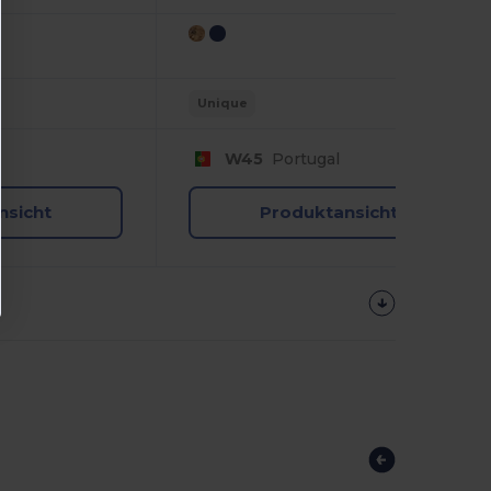
Unique
W45
Portugal
nsicht
Produktansicht