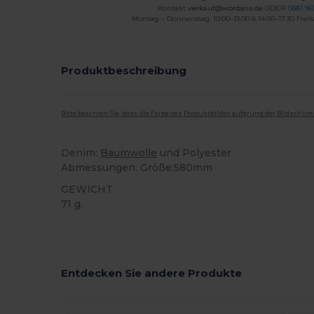
Kontakt
verkauf@wordans.de
ODER
0681 969
Montag – Donnerstag: 10:00–13:00 & 14:00–17:30 Freit
Produktbeschreibung
Bitte beachten Sie, dass die Farbe des Produktbildes aufgrund der Bildschir
Denim:
Baumwolle
und Polyester
Abmessungen: Größe:580mm
GEWICHT
71 g.
Hoher Bestand
Anpassbar
Entdecken Sie andere Produkte
K