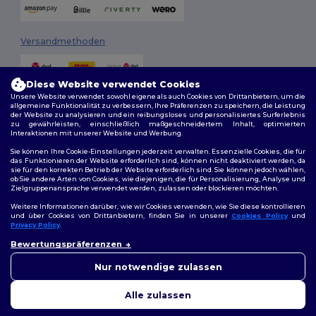
Versandmethoden
Diese Website verwendet Cookies
Unsere Website verwendet sowohl eigene als auch Cookies von Drittanbietern, um die
allgemeine Funktionalität zu verbessern, Ihre Präferenzen zu speichern, die Leistung
der Website zu analysieren und ein reibungsloses und personalisiertes Surferlebnis
zu gewährleisten, einschließlich maßgeschneidertem Inhalt, optimierten
Interaktionen mit unserer Website und Werbung.
Folge uns
Sie können Ihre Cookie-Einstellungen jederzeit verwalten. Essenzielle Cookies, die für
das Funktionieren der Website erforderlich sind, können nicht deaktiviert werden, da
sie für den korrekten Betrieb der Website erforderlich sind. Sie können jedoch wählen,
ob Sie andere Arten von Cookies, wie diejenigen, die für Personalisierung, Analyse und
Zielgruppenansprache verwendet werden, zulassen oder blockieren möchten.
2026. Alle Rechte vorbehalten
Weitere Informationen darüber, wie wir Cookies verwenden, wie Sie diese kontrollieren
Allgemeine Geschäftsbedingungen
|
Personalisierungsrichtlinien
|
und über Cookies von Drittanbietern, finden Sie in unserer
Cookies Policy
und
Datenschutzbestimmungen
|
Cookie-Richtlinie
|
Site Map
Privacy Policy
.
👋
Hallo
Bewertungspräferenzen
Wenn Sie Fragen oder
Berlin
|
Hamburg
|
München
|
Köln
|
Frankfurt
|
Essen
|
Dortmund
|
Bedenken haben, können Sie
Nur notwendige zulassen
Stuttgart
|
Düsseldorf
|
Bremen
uns jederzeit kontaktieren.
Unser Chatbot ist hier, um
Alle zulassen
Ihnen zu helfen.