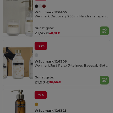
WELLmark 126406
Wellmark Discovery 250 ml Handseifenspender und 150 g Duftkerze im Set
Günstigste:
21,56 €
40,91 €
-44%
WELLmark 126306
Wellmark Just Relax 3-teiliges Badesalz-Set, 200 ml
Günstigste:
21,90 €
38,86 €
-73%
WELLmark 126321