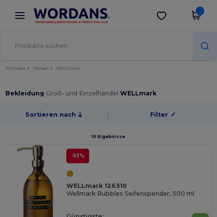
×
Wordans App
App holen
Bessere Preise in der App!
Startseite
Marken
WELLmark
Bekleidung
Groß- und Einzelhandel
WELLmark
Sortieren nach
Filter
✓
10 Ergebnisse.
-53%
WELLmark 126310
Wellmark Bubbles Seifenspender, 500 ml
Günstigste: