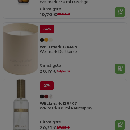
Wellmark 250 ml Duschgel
Günstigste:
10,70 €
39,74 €
-34%
WELLmark 126408
Wellmark Duftkerze
Günstigste:
20,17 €
30,42 €
-27%
WELLmark 126407
Wellmark 100 ml Raumspray
Günstigste:
20,21 €
27,85 €