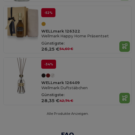
-52%
WELLmark 126322
Wellmark Happy Home Präsentset
Günstigste:
26,25 €
54,60 €
-34%
WELLmark 126409
Wellmark Duftstäbchen
Günstigste:
28,35 €
42,74 €
Alle Produkte Anzeigen.
FAQ