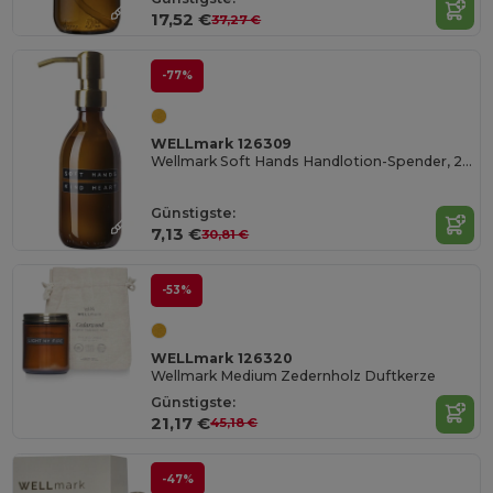
17,52 €
37,27 €
-77%
WELLmark 126309
Wellmark Soft Hands Handlotion-Spender, 250 ml
Günstigste:
7,13 €
30,81 €
-53%
WELLmark 126320
Wellmark Medium Zedernholz Duftkerze
Günstigste:
21,17 €
45,18 €
-47%