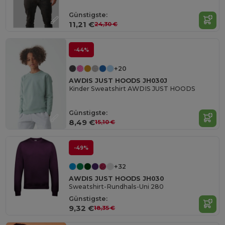
Günstigste:
11,21 €
24,30 €
-44%
+20
AWDIS JUST HOODS JH030J
Kinder Sweatshirt AWDIS JUST HOODS
Günstigste:
8,49 €
15,10 €
-49%
+32
AWDIS JUST HOODS JH030
Sweatshirt-Rundhals-Uni 280
Günstigste:
9,32 €
18,35 €