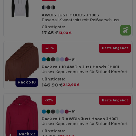
AWDIS JUST HOODS JH063
Baseball-Sweatshirt mit Reißverschluss
Günstigste:
17,45 €
31,00 €
-40%
Beste Angebot
+91
Pack mit 10 AWDis Just Hoods JH001
Unisex Kapuzenpullover für Stil und Komfort
Günstigste:
Pack x10
146,90 €
242,96 €
-32%
Beste Angebot
+91
Pack mit 3 AWDis Just Hoods JH001
Unisex Kapuzenpullover für Stil und Komfort
Günstigste:
Pack x3