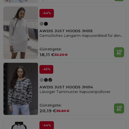
-44%
AWDIS JUST HOODS JH015
Gemütliches Langarm-Kapuzenkleid für den Übergang
Günstigste:
18,11 €
32,20 €
-45%
AWDIS JUST HOODS JH014
Lässiger Tarnmuster Kapuzenpullover
Günstigste:
20,19 €
36,80 €
-44%