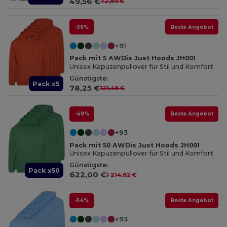
49,56 €
72,89 €
-36%
Beste Angebot
+91
Pack mit 5 AWDis Just Hoods JH001
Unisex Kapuzenpullover für Stil und Komfort
Günstigste:
Pack x5
78,25 €
121,48 €
-49%
Beste Angebot
+93
Pack mit 50 AWDis Just Hoods JH001
Unisex Kapuzenpullover für Stil und Komfort
Günstigste:
Pack x50
622,00 €
1 214,82 €
-54%
Beste Angebot
+93