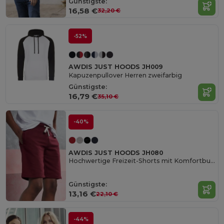
Günstigste:
16,58 €
32,20 €
-52%
AWDIS JUST HOODS JH009
Kapuzenpullover Herren zweifarbig
Günstigste:
16,79 €
35,10 €
-40%
AWDIS JUST HOODS JH080
Hochwertige Freizeit-Shorts mit Komfortbund
Günstigste:
13,16 €
22,10 €
-44%