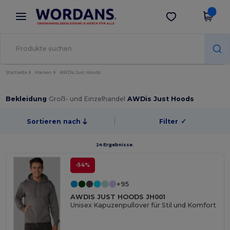
×
Wordans App
App holen
Bessere Preise in der App!
Startseite
Marken
AWDis Just Hoods
Bekleidung
Groß- und Einzelhandel
AWDis Just Hoods
Sortieren nach
Filter
✓
24 Ergebnisse.
-54%
+95
AWDIS JUST HOODS JH001
Unisex Kapuzenpullover für Stil und Komfort