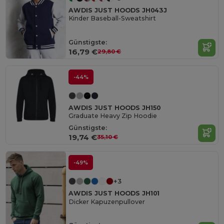
AWDIS JUST HOODS JH043J
Kinder Baseball-Sweatshirt
Günstigste:
16,79 €
29,80 €
-44%
AWDIS JUST HOODS JH150
Graduate Heavy Zip Hoodie
Günstigste:
19,74 €
35,10 €
-49%
+3
AWDIS JUST HOODS JH101
Dicker Kapuzenpullover