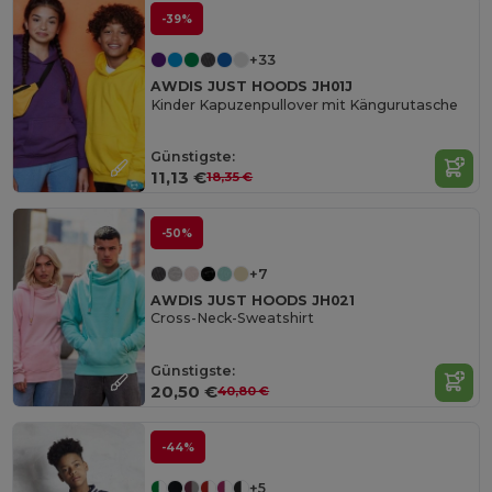
-39%
+33
AWDIS JUST HOODS JH01J
Kinder Kapuzenpullover mit Kängurutasche
Günstigste:
11,13 €
18,35 €
-50%
+7
AWDIS JUST HOODS JH021
Cross-Neck-Sweatshirt
Günstigste:
20,50 €
40,80 €
-44%
+5