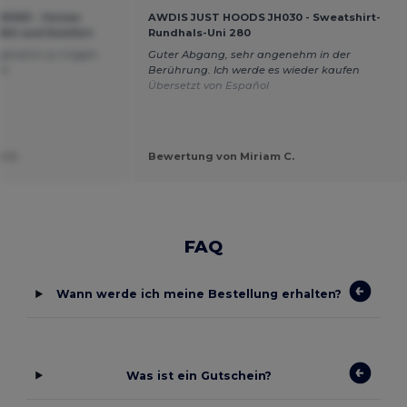
H001 - Unisex
AWDIS JUST HOODS JH030 - Sweatshirt-
Stil und Komfort
Rundhals-Uni 280
angenehm zu tragen
Guter Abgang, sehr angenehm in der
ht.
Berührung. Ich werde es wieder kaufen
Übersetzt von Español
t U.
Bewertung von Miriam C.
FAQ
Wann werde ich meine Bestellung erhalten?
Was ist ein Gutschein?