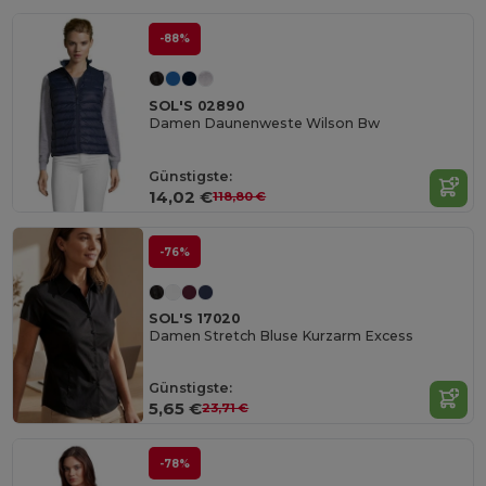
-88%
SOL'S 02890
Damen Daunenweste Wilson Bw
Günstigste:
14,02 €
118,80 €
-76%
SOL'S 17020
Damen Stretch Bluse Kurzarm Excess
Günstigste:
5,65 €
23,71 €
-78%