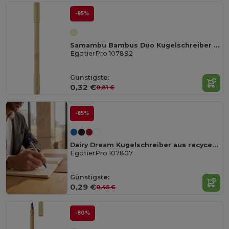
-85%
Samambu Bambus Duo Kugelschreiber (schwarze Mine)
EgotierPro 107892
Günstigste:
0,32 €
0,81 €
-85%
Dairy Dream Kugelschreiber aus recyceltem Milchkarton (schwarze Mine)
EgotierPro 107807
Günstigste:
0,29 €
0,45 €
-80%