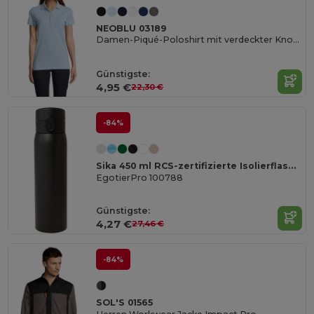
NEOBLU 03189
Damen-Piqué-Poloshirt mit verdeckter Knopfleiste Owen Damen
Günstigste:
4,95 €
22,30 €
-84%
Sika 450 ml RCS-zertifizierte Isolierflasche aus recyceltem Edelstahl
EgotierPro 100788
Günstigste:
4,27 €
27,46 €
-84%
SOL'S 01565