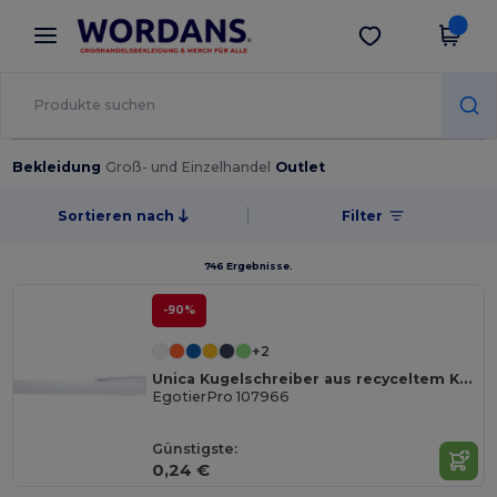
×
Wordans App
App holen
Bessere Preise in der App!
Bekleidung
Groß- und Einzelhandel
Outlet
Sortieren nach
Filter
746 Ergebnisse.
-90%
+2
Unica Kugelschreiber aus recyceltem Kunststoff (schwarze Mine)
EgotierPro 107966
Günstigste:
0,24 €