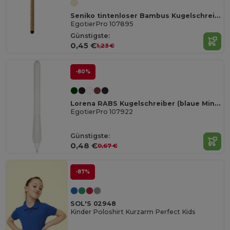
Seniko tintenloser Bambus Kugelschreiber
EgotierPro 107895
Günstigste:
0,45 €
1,23 €
-80%
Lorena RABS Kugelschreiber (blaue Mine)
EgotierPro 107922
Günstigste:
0,48 €
0,67 €
-87%
SOL'S 02948
Kinder Poloshirt Kurzarm Perfect Kids