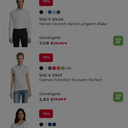
-73%
SOL'S 01426
Herren Stretch Hemd Langarm Blake
Günstigste:
7,08 €
26,46 €
-73%
+14
SOL'S 11347
Damen Poloshirt Kurzarm Perfect
Günstigste:
2,83 €
10,66 €
-74%