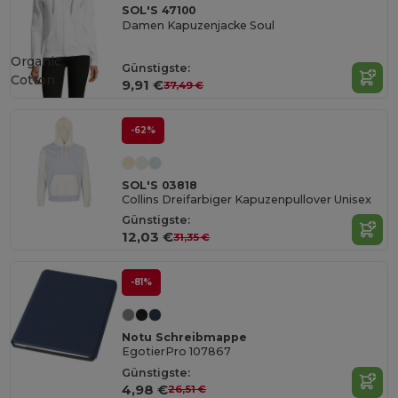
SOL'S 47100
Damen Kapuzenjacke Soul
Organic
Günstigste:
Cotton
9,91 €
37,49 €
-62%
SOL'S 03818
Collins Dreifarbiger Kapuzenpullover Unisex
Günstigste:
12,03 €
31,35 €
-81%
Notu Schreibmappe
EgotierPro 107867
Günstigste:
4,98 €
26,51 €