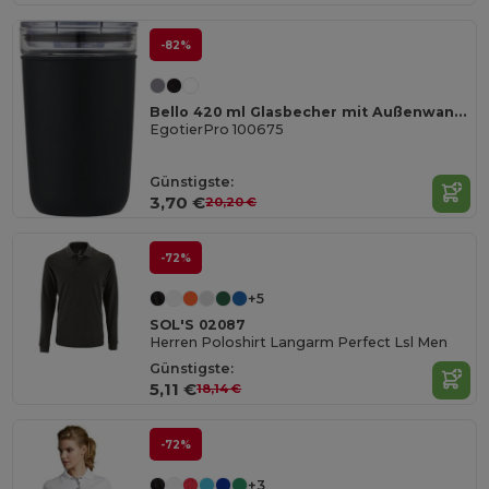
-82%
Bello 420 ml Glasbecher mit Außenwand aus recyceltem Kunststoff
EgotierPro 100675
Günstigste:
3,70 €
20,20 €
-72%
+5
SOL'S 02087
Herren Poloshirt Langarm Perfect Lsl Men
Günstigste:
5,11 €
18,14 €
-72%
+3