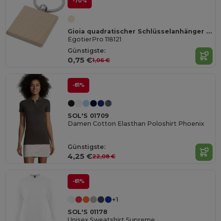
-70%
Gioia quadratischer Schlüsselanhänger aus Buchenholz
EgotierPro 118121
Günstigste:
0,75 €
1,06 €
-81%
SOL'S 01709
Damen Cotton Elasthan Poloshirt Phoenix
Günstigste:
4,25 €
22,08 €
-81%
+1
SOL'S 01178
Unisex Sweatshirt Supreme