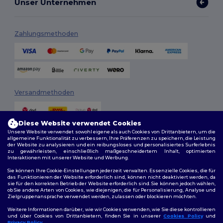
Unser Unternehmen
Zahlungsmethoden
Versandmethoden
Diese Website verwendet Cookies
Unsere Website verwendet sowohl eigene als auch Cookies von Drittanbietern, um die
allgemeine Funktionalität zu verbessern, Ihre Präferenzen zu speichern, die Leistung
der Website zu analysieren und ein reibungsloses und personalisiertes Surferlebnis
zu gewährleisten, einschließlich maßgeschneidertem Inhalt, optimierten
Interaktionen mit unserer Website und Werbung.
Folge uns
Sie können Ihre Cookie-Einstellungen jederzeit verwalten. Essenzielle Cookies, die für
das Funktionieren der Website erforderlich sind, können nicht deaktiviert werden, da
sie für den korrekten Betrieb der Website erforderlich sind. Sie können jedoch wählen,
ob Sie andere Arten von Cookies, wie diejenigen, die für Personalisierung, Analyse und
Zielgruppenansprache verwendet werden, zulassen oder blockieren möchten.
2026. Alle Rechte vorbehalten
Weitere Informationen darüber, wie wir Cookies verwenden, wie Sie diese kontrollieren
Allgemeine Geschäftsbedingungen
|
Personalisierungsrichtlinien
|
und über Cookies von Drittanbietern, finden Sie in unserer
Cookies Policy
und
Datenschutzbestimmungen
|
Cookie-Richtlinie
|
Site Map
Privacy Policy
.