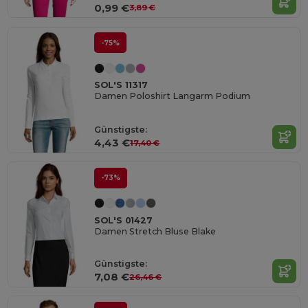
0,99 €
3,89 €
-75%
SOL'S 11317
Damen Poloshirt Langarm Podium
Günstigste:
4,43 €
17,40 €
-73%
SOL'S 01427
Damen Stretch Bluse Blake
Günstigste:
7,08 €
26,46 €