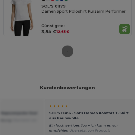
SOL'S 01179
Damen Sport Poloshirt Kurzarm Performer
Günstigste:
3,54 €
12,65 €
Kundenbewertungen
★ ★ ★ ★ ★
 Kapuzenjacke Soul
SOL'S 11386 - Sol's Damen Komfort T-Shirt
aus Baumwolle
reibung
Übersetzt von
Ein hochwertiges Top – ich kann es nur
empfehlen
Übersetzt von Français