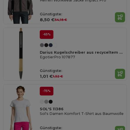
Herren Workwear Jacke Impact Pro
Günstigste:
8,50 €
54,18 €
-65%
Darius Kugelschreiber aus recyceltem Aluminium (schwarze Mine)
EgotierPro 107877
Günstigste:
1,01 €
1,52 €
-75%
SOL'S 11386
Sol's Damen Komfort T-Shirt aus Baumwolle
Günstigste: