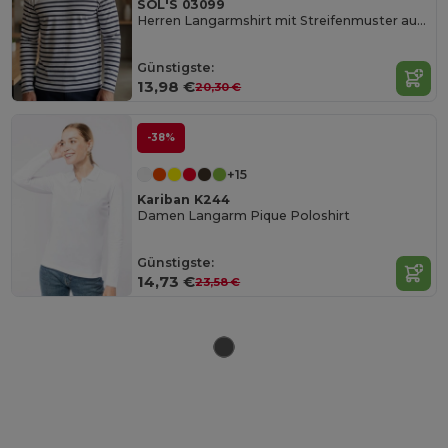
SOL'S 03099
Herren Langarmshirt mit Streifenmuster aus Baumwolle
Günstigste:
13,98 €
20,30 €
-38%
+15
Kariban K244
Damen Langarm Pique Poloshirt
Günstigste:
14,73 €
23,58 €