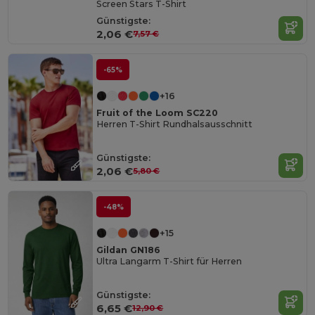
Screen Stars T-Shirt
Günstigste:
2,06 €
7,57 €
-65%
+16
Fruit of the Loom SC220
Herren T-Shirt Rundhalsausschnitt
Günstigste:
2,06 €
5,80 €
-48%
+15
Gildan GN186
Ultra Langarm T-Shirt für Herren
Günstigste:
6,65 €
12,90 €