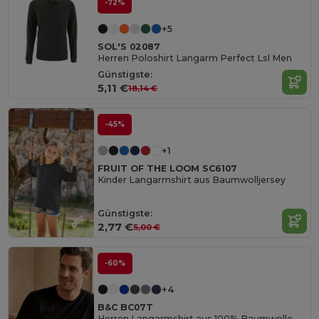
-72%
+5
SOL'S 02087
Herren Poloshirt Langarm Perfect Lsl Men
Günstigste:
5,11 €
18,14 €
-45%
+1
FRUIT OF THE LOOM SC6107
Kinder Langarmshirt aus Baumwolljersey
Günstigste:
2,77 €
5,00 €
-60%
+4
B&C BC07T
Herren Langarmshirt aus 100% Baumwolle