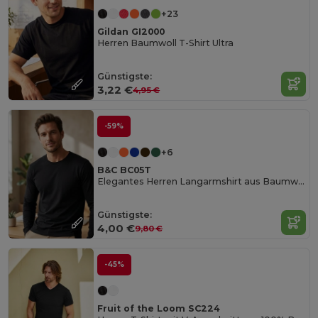
+23
Gildan GI2000
Herren Baumwoll T-Shirt Ultra
Günstigste:
3,22 €
4,95 €
-59%
+6
B&C BC05T
Elegantes Herren Langarmshirt aus Baumwolle
Günstigste:
4,00 €
9,80 €
-45%
Fruit of the Loom SC224