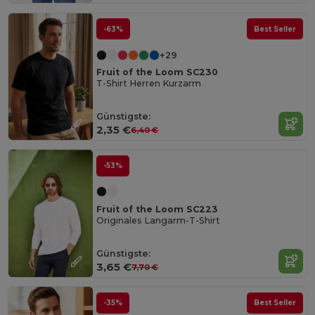
-63%
Best Seller
+29
Fruit of the Loom SC230
T-Shirt Herren Kurzarm
Günstigste:
2,35 €
6,40 €
-53%
Fruit of the Loom SC223
Originales Langarm-T-Shirt
Günstigste:
3,65 €
7,70 €
-35%
Best Seller