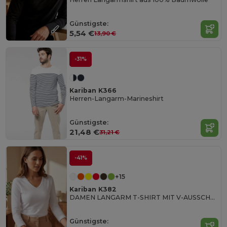
Günstigste:
5,54 €
13,90 €
-31%
Kariban K366
Herren-Langarm-Marineshirt
Günstigste:
21,48 €
31,21 €
-41%
+15
Kariban K382
DAMEN LANGARM T-SHIRT MIT V-AUSSCHNITT
Günstigste: