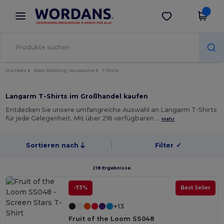
×
Wordans App
App holen
Bessere Preise in der App!
Startseite
Basic Kleidung | Accessoires
T-Shirts
Langarm T-Shirts im Großhandel kaufen
Entdecken Sie unsere umfangreiche Auswahl an Langarm T-Shirts
für jede Gelegenheit. Mit über 218 verfügbaren …
Mehr
Sortieren nach
Filter
✓
218 Ergebnisse.
-73%
Best Seller
+13
Fruit of the Loom SS048