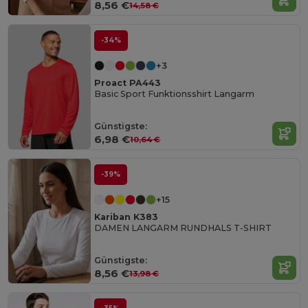
8,56 €
14,58 €
-34%
+3
Proact PA443
Basic Sport Funktionsshirt Langarm
Günstigste:
6,98 €
10,64 €
-39%
+15
Kariban K383
DAMEN LANGARM RUNDHALS T-SHIRT
Günstigste:
8,56 €
13,98 €