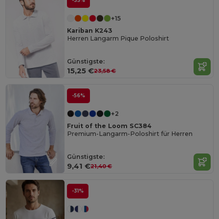
-35%
+15
Kariban K243
Herren Langarm Pique Poloshirt
Günstigste:
15,25 €
23,58 €
-56%
+2
Fruit of the Loom SC384
Premium-Langarm-Poloshirt für Herren
Günstigste:
9,41 €
21,40 €
-31%