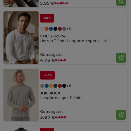
5,95 €
22,00 €
-50%
+5
SOL'S 02074
Herren T Shirt Langarm Imperial Lsl
Günstigste:
4,73 €
9,54 €
-40%
+8
JHK JK160
Langärmeliges T-Shirt
Günstigste:
3,87 €
6,40 €