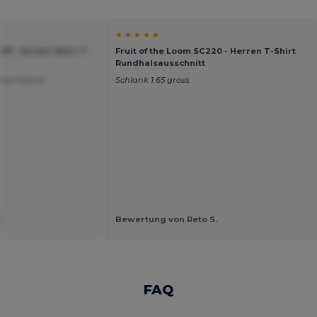
★ ★ ★ ★ ★
048 - Screen Stars T-
Fruit of the Loom SC220 - Herren T-Shirt
Rundhalsausschnitt
sverhältnis.
Schlank 1.65 gross.
.
Bewertung von Reto S.
FAQ