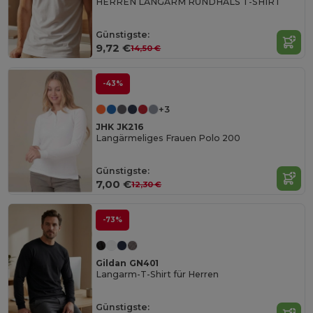
HERREN LANGARM RUNDHALS T-SHIRT
Günstigste:
9,72 €
14,50 €
-43%
+3
JHK JK216
Langärmeliges Frauen Polo 200
Günstigste:
7,00 €
12,30 €
-73%
Gildan GN401
Langarm-T-Shirt für Herren
Günstigste: