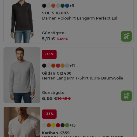
+5
SOL'S 02083
Damen Poloshirt Langarm Perfect Lsl
Günstigste:
5,11 €
13,69 €
-36%
+11
Gildan GI2400
Herren Langarm T-Shirt 100% Baumwolle
Günstigste:
6,65 €
10,45 €
-33%
+15
Kariban K359