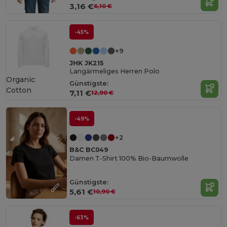
3,16 €
6,10 €
-45%
+9
JHK JK215
Langärmeliges Herren Polo
Organic
Günstigste:
Cotton
7,11 €
12,90 €
-49%
+2
B&C BC049
Damen T-Shirt 100% Bio-Baumwolle
Günstigste:
5,61 €
10,90 €
-63%