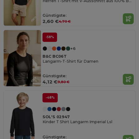
Herren T-Shirt mit V-Ausschnitt aus 100% Baumwolle
Günstigste:
2,60 €
4,70 €
-58%
+6
B&C BC06T
Langarm-T-Shirt für Damen
Günstigste:
4,12 €
9,80 €
-48%
SOL'S 02947
Kinder T Shirt Langarm Imperial Lsl
Günstigste: