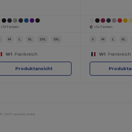
+19 Farben
+14 Farben
S
M
L
XL
2XL
3XL
S
M
L
XL
W1
Frankreich
W1
Frankreich
Produktansicht
Produkta
n
13259 verkaufte Artikel