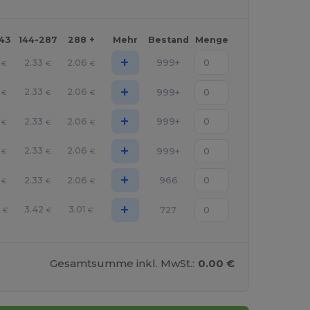
143
144-287
288 +
Mehr
Bestand
Menge
+
2.33
2.06
999+
€
€
€
+
2.33
2.06
999+
€
€
€
+
2.33
2.06
999+
€
€
€
+
2.33
2.06
999+
€
€
€
+
2.33
2.06
966
€
€
€
+
3.42
3.01
727
€
€
€
Gesamtsumme inkl. MwSt.:
0.00 €