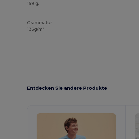
159 g.
Anpassbar
Hoher Bestand
Grammatur
135g/m²
Entdecken Sie andere Produkte
Jetzt
Konfigurieren!
K