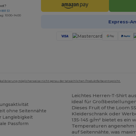
bot?
 891 51
ag: 10:00–14:00
Express-A
mkalibrierung möglicherweise nicht genau der tatsächlichen Produktfarbe entspricht.
Leichtes Herren-T-Shirt au
ideal für Großbestellung
ungsaktivität
Dieses Fruit of the Loom SS
eit ohne Seitennähte
Kleiderschrank oder Werbe
r Langlebigkeit
135-145 g/m² bietet es ein
male Passform
Temperaturen angenehm bl
auf Seitennähte, was maxi