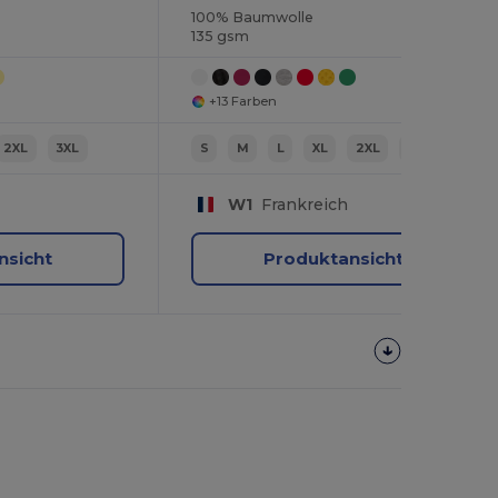
100% Baumwolle
135 gsm
+13 Farben
2XL
3XL
S
M
L
XL
2XL
3XL
W1
Frankreich
nsicht
Produktansicht