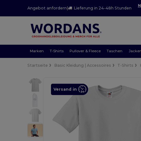
N
Angebot anfordern
|
Lieferung in 24-48h Stunden
Marken
T-Shirts
Pullover & Fleece
Taschen
Jacke
Startseite
Basic Kleidung | Accessoires
T-Shirts
Versand in