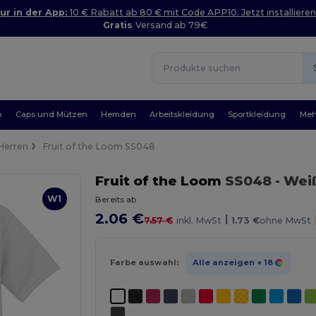
ur in der App:
10 € Rabatt ab 80 € mit Code APP10. Jetzt installieren
Gratis
Versand ab 79€
n
Caps und Mützen
Hemden
Arbeitskleidung
Sportkleidung
Meh
Herren
Fruit of the Loom SS048
Fruit of the Loom
SS048
- Wei
W1
Bereits ab
2.06 €
|
7.57 €
inkl. MwSt
1.73 €
ohne MwSt
Farbe auswahl:
Alle anzeigen
+ 18