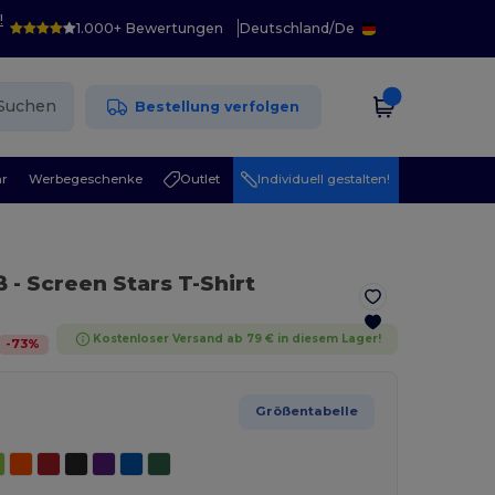
!
1.000+ Bewertungen
Deutschland
/
De
Suchen
Bestellung verfolgen
r
Werbegeschenke
Outlet
Individuell gestalten!
ß
- Screen Stars T-Shirt
Kostenloser Versand ab 79 € in diesem Lager!
-
73
%
Größentabelle