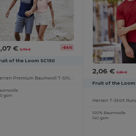
2,07 €
-64%
5,70 €
ruit of the Loom SC150
2,06 €
5,80 €
Herren Premium Baumwoll T-Shirt Komfort
Fruit of the Loo
aumwolle
50 gsm
100% Baumwolle
140 gsm