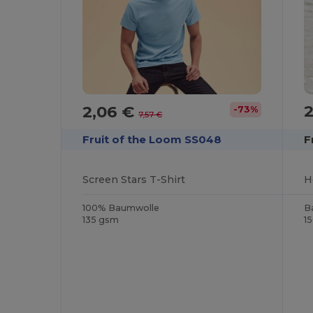
2,06 €
-73%
7,57 €
F
Fruit of the Loom SS048
Screen Stars T-Shirt
B
100% Baumwolle
1
135 gsm