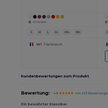
+11 Farben
S
M
L
XL
2XL
3XL
W1
Frankreich
Kundenbewertungen zum Produkt
Bewertung:
4.8
von 223 Bewertunge
Ein bewährter Klassiker