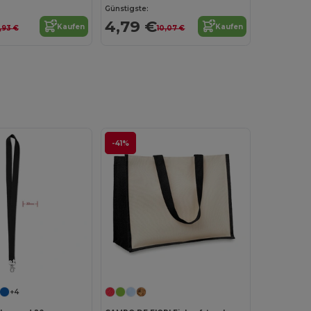
Günstigste:
4,79 €
Kaufen
Kaufen
,93 €
10,07 €
-41%
Jetzt konfigurieren!
Jetzt konfigurieren!
+4