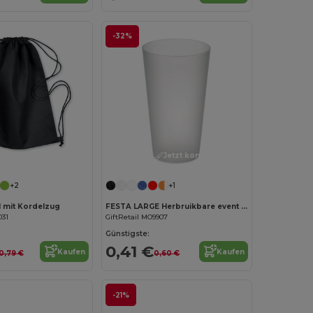
-32%
Jetzt konfigurieren!
Jetzt konfigurieren!
+2
+1
 mit Kordelzug
FESTA LARGE Herbruikbare event beker 500ml
031
GiftRetail MO9907
Günstigste:
0,41 €
Kaufen
Kaufen
0,79 €
0,60 €
-21%