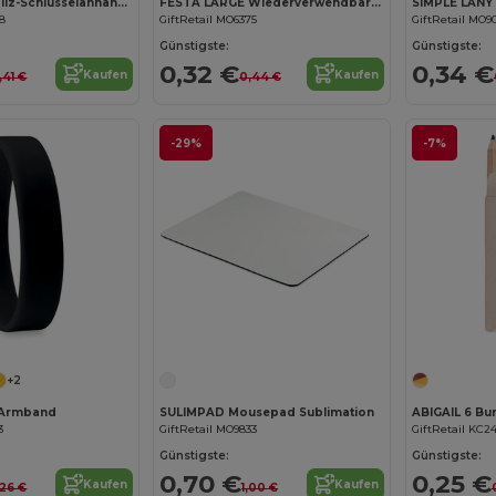
SUORA RPET-Filz-Schlüsselanhänger
FESTA LARGE Wiederverwendbarer Becher 300ml
SIMPLE LANY
08
GiftRetail MO6375
GiftRetail MO9
Günstigste:
Günstigste:
0,32 €
0,34 €
Kaufen
Kaufen
,41 €
0,44 €
-29%
-7%
+2
n Armband
SULIMPAD Mousepad Sublimation
ABIGAIL 6 Bun
3
GiftRetail MO9833
GiftRetail KC2
Günstigste:
Günstigste:
0,70 €
0,25 €
Kaufen
Kaufen
,26 €
1,00 €