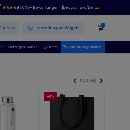
!
1.000+ Bewertungen
Deutschland
/
De
Suchen
Bestellung verfolgen
r
Werbegeschenke
Outlet
Individuell gestalten!
1
2
3
193
-41%