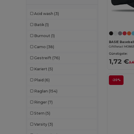
Chipolo
(2)
Acid wash
(3)
Clubclass
(20)
Batik
(1)
Craghoppers
(14)
Burnout
(1)
Crocs
(3)
BASIE Basebal
GiftRetail MO88
Camo
(38)
Dickies
(8)
Günstigste:
Gestreift
(76)
1,72 €
2,6
Dickies Medical
(5)
Kariert
(5)
Digital Transfer
(2)
Plaid
(6)
-20%
Ecologie
(8)
Raglan
(154)
Egotier
(1257)
Ringer
(7)
EgotierPro
(973)
Stern
(5)
Ekston
(10)
Varsity
(3)
Elevate
(25)