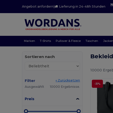
N
Angebot anfordern
|
Lieferung in 24-48h Stunden
Marken
T-Shirts
Pullover & Fleece
Taschen
Jacke
Beklei
Sortieren nach
10000 Ergeb
Filter
« Zurücksetzen
-31%
Ausgewählt
10000 Ergebnisse.
Preis