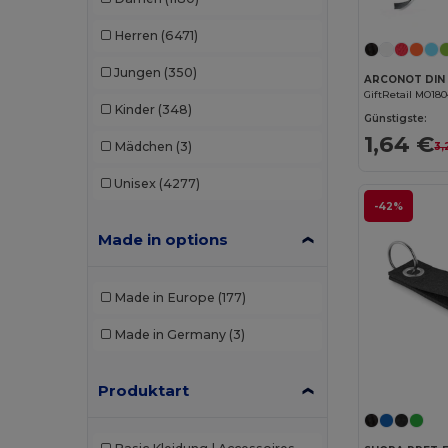
Herren
(6471)
Jungen
(350)
ARCONOT DIN 
GiftRetail MO18
Kinder
(348)
Günstigste:
1,64 €
Mädchen
(3)
3,
Unisex
(4277)
-42%
Made in options
Made in Europe
(177)
Made in Germany
(3)
Produktart