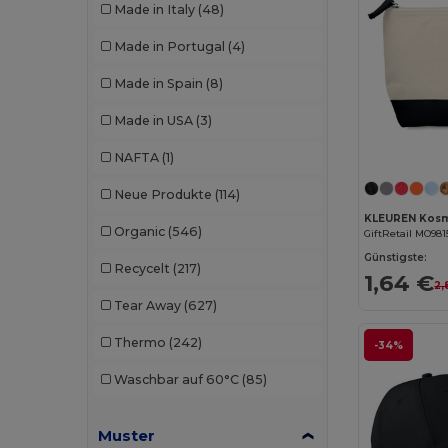
Made in Italy
(48)
W53
(258)
Bella+Canvas
(29)
Made in Portugal
(4)
Black&Match
(20)
Made in Spain
(8)
Branve
(8)
Made in USA
(3)
Brook Taverner
(42)
NAFTA
(1)
Buff
(3)
Neue Produkte
(114)
Build Your Brand
(132)
KLEUREN Kosm
Organic
(546)
GiftRetail MO981
CamelBak
(7)
Günstigste:
Recycelt
(217)
1,64 €
2,
Carhartt
(12)
Tear Away
(627)
Case Logic
(18)
Thermo
(242)
-34%
Caterpillar
(2)
Waschbar auf 60°C
(85)
CG International
(3)
Muster
Cherokee
(4)