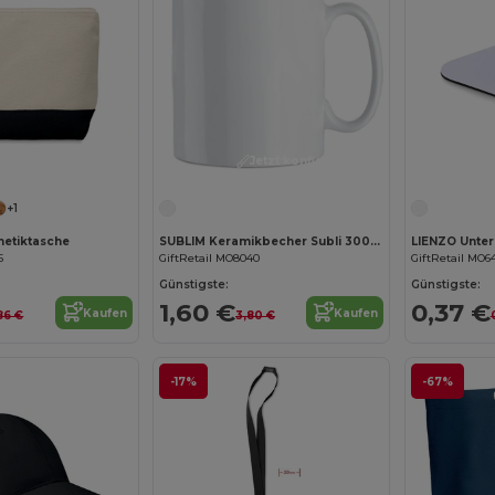
Jetzt konfigurieren!
Jetzt konfigurieren!
+1
etiktasche
SUBLIM Keramikbecher Subli 300ml
LIENZO Unter
5
GiftRetail MO8040
GiftRetail MO6
Günstigste:
Günstigste:
1,60 €
0,37 €
Kaufen
Kaufen
86 €
3,80 €
-17%
-67%