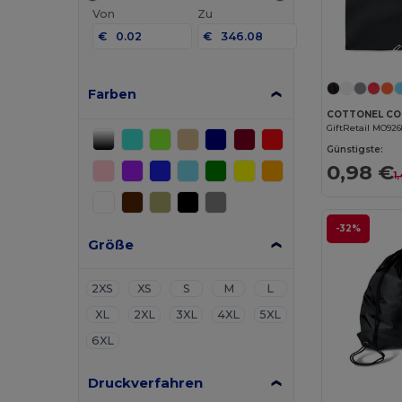
Von
Zu
€
€
Farben
GiftRetail MO92
Günstigste:
0,98 €
1
-32%
Größe
2XS
XS
S
M
L
XL
2XL
3XL
4XL
5XL
6XL
Druckverfahren