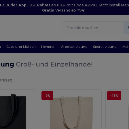
ur in der App:
10 € Rabatt ab 80 € mit Code APP10. Jetzt installieren
Gratis
Versand ab 79€
n
Caps und Mützen
Hemden
Arbeitskleidung
Sportkleidung
Meh
dung
Groß- und Einzelhandel
nisse.
-9%
-48%