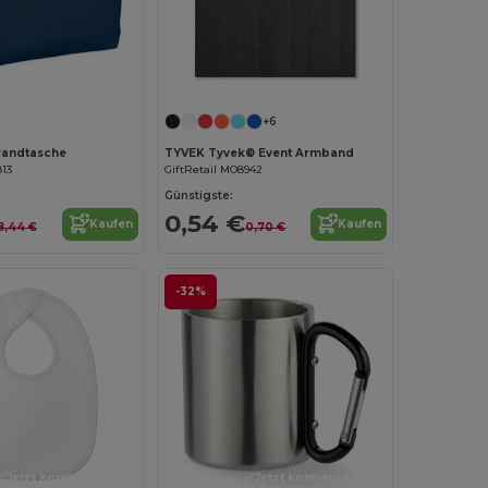
Jetzt konfigurieren!
+6
andtasche
TYVEK Tyvek® Event Armband
813
GiftRetail MO8942
Günstigste:
0,54 €
Kaufen
Kaufen
8,44 €
0,70 €
-32%
Jetzt konfigurieren!
Jetzt konfigurieren!