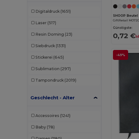
Digitaldruck
(1651)
SHOOP Beutel 
GiftRetail MO72
Laser
(517)
Günstigste:
0,72 €
Resin Doming
(23)
1
Siebdruck
(1331)
-49%
Stickerei
(645)
Sublimation
(297)
Tampondruck
(2019)
Geschlecht - Alter
Accessoires
(1241)
Baby
(78)
Damen
(1180)