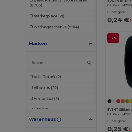
Basic Kleidung | Accessoires
(8705)
GiftRetail MO65
Günstigste:
Marketplace
(21)
0,24 €
0
Werbegeschenke
(5914)
-7%
Marken
Ach. Brito®
(2)
Albatros
(22)
Armor Lux
(5)
ATF
(17)
EVENT Siliko
GiftRetail MO891
Warenhaus
Atlantis
(102)
Günstigste:
0,25 €
0
Atlantis Headwear
(75)