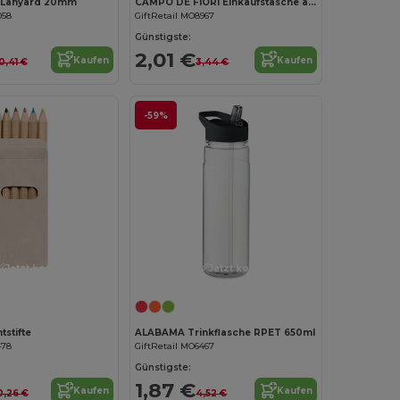
 Lanyard 20mm
CAMPO DE FIORI Einkaufstasche aus Jutestoff
058
GiftRetail MO8967
Günstigste:
2,01 €
Kaufen
Kaufen
0,41 €
3,44 €
-59%
Jetzt konfigurieren!
Jetzt konfigurieren!
tstifte
ALABAMA Trinkflasche RPET 650ml
478
GiftRetail MO6467
Günstigste:
1,87 €
Kaufen
Kaufen
0,26 €
4,52 €