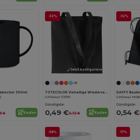
-32%
-32%
Jetzt konfigurieren!
+8
ebecher 300ml
TOTECOLOR Vielseitige Wiederverwendbare Einkaufs- und Strandtasche
DAFFY Beutel
6
GiftRetail IT3787
GiftRetail MO8
Günstigste:
Günstigste:
0,49 €
0,54 €
Kaufen
Kaufen
43 €
0,72 €
-58%
-17%