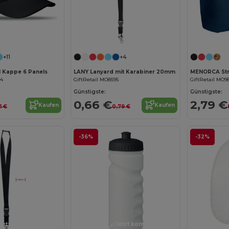
Jetzt konfigurieren!
Jetzt konfigurieren!
+11
+4
l Kappe 6 Panels
LANY Lanyard mit Karabiner 20mm
MENORCA Str
34
GiftRetail MO8595
GiftRetail MO9
Günstigste:
Günstigste:
0,66 €
2,79 €
Kaufen
Kaufen
1 €
0,79 €
-36%
-32%
Jetzt konfigurieren!
Jetzt konfigurieren!