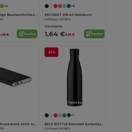
+6
+8
KITAB Vielseitige Baumwollschürze für Küche und Garten
ARCONOT DIN A5 Notizbuch
251
GiftRetail AR1804
Günstigste:
1,64 €
Kaufen
Kaufen
,45 €
3,10 €
-52%
Jetzt konfigurieren!
Jetzt konfigurieren!
+1
POWERFLAT Powerbank 4000 mAh
BELO BOTTLE Edelstahl Isolierflasche 500ml
735
GiftRetail MO9812