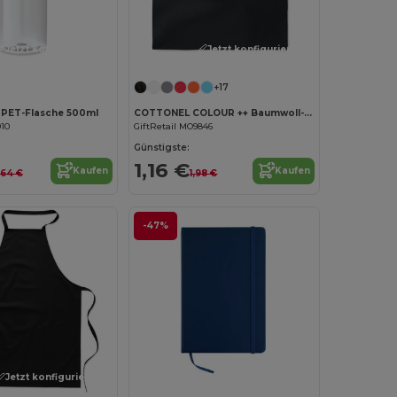
Jetzt konfigurieren!
Jetzt konfigurieren!
+17
PET-Flasche 500ml
COTTONEL COLOUR ++ Baumwoll-Einkaufstasche 180gr MO9846-
910
GiftRetail MO9846
Günstigste:
1,16 €
Kaufen
Kaufen
,64 €
1,98 €
-47%
Jetzt konfigurieren!
Jetzt konfigurieren!