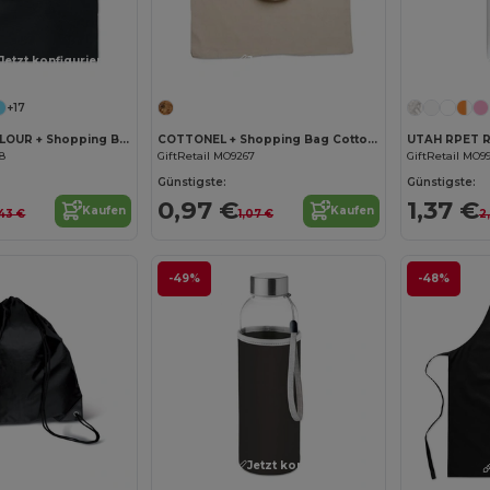
Jetzt konfigurieren!
Jetzt konfigurieren!
+17
COTTONEL COLOUR + Shopping Bag Cotton 140g/m²
COTTONEL + Shopping Bag Cotton 140g/m²
UTAH RPET R
68
GiftRetail MO9267
GiftRetail MO9
Günstigste:
Günstigste:
0,97 €
1,37 €
Kaufen
Kaufen
,43 €
1,07 €
2
-49%
-48%
Jetzt konfigurieren!
Jetzt konfigurieren!