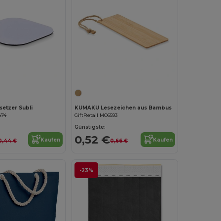
Jetzt konfigurieren!
setzer Subli
KUMAKU Lesezeichen aus Bambus
474
GiftRetail MO6593
Günstigste:
0,52 €
Kaufen
Kaufen
0,44 €
0,66 €
-23%