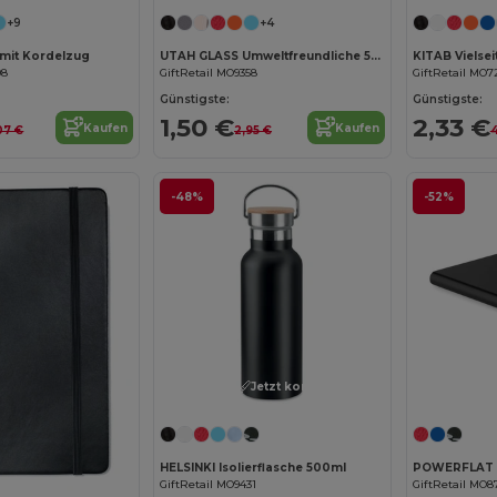
+9
+4
mit Kordelzug
UTAH GLASS Umweltfreundliche 500ml Glasflasche mit Neoprenhülle
08
GiftRetail MO9358
GiftRetail MO7
Günstigste:
Günstigste:
1,50 €
2,33 €
Kaufen
Kaufen
,07 €
2,95 €
4
-48%
-52%
Jetzt konfigurieren!
HELSINKI Isolierflasche 500ml
GiftRetail MO9431
GiftRetail MO8