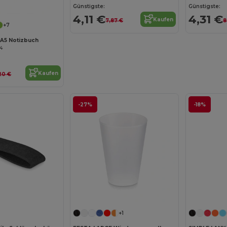
Jetzt konfigurieren!
Günstigste:
Günstigste:
4,11 €
4,31 €
Kaufen
7,87 €
8
+7
A5 Notizbuch
04
Kaufen
20 €
-27%
-18%
Jetzt konfigurieren!
Jetzt konfigurieren!
+1