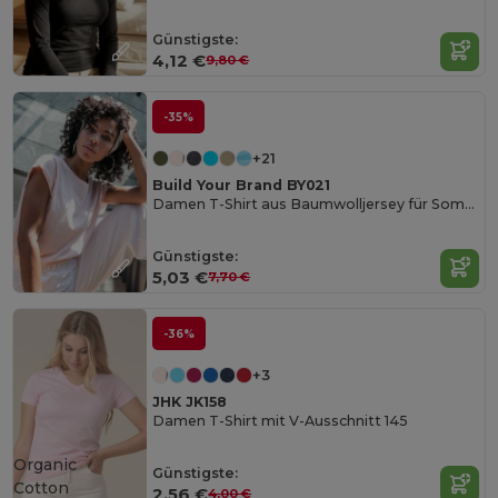
Günstigste:
4,12 €
9,80 €
-35%
+21
Build Your Brand BY021
Damen T-Shirt aus Baumwolljersey für Sommer
Günstigste:
5,03 €
7,70 €
-36%
+3
JHK JK158
Damen T-Shirt mit V-Ausschnitt 145
Organic
Günstigste:
Cotton
2,56 €
4,00 €