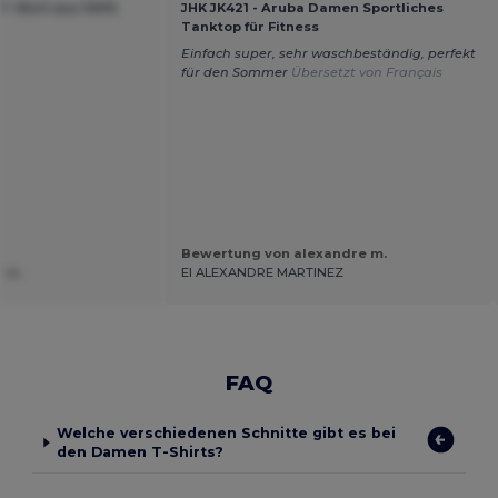
T-Shirt aus 100%
JHK JK421 - Aruba Damen Sportliches
Tanktop für Fitness
Einfach super, sehr waschbeständig, perfekt
für den Sommer
Übersetzt von Français
Bewertung von alexandre m.
 w.
EI ALEXANDRE MARTINEZ
FAQ
Welche verschiedenen Schnitte gibt es bei
den Damen T-Shirts?