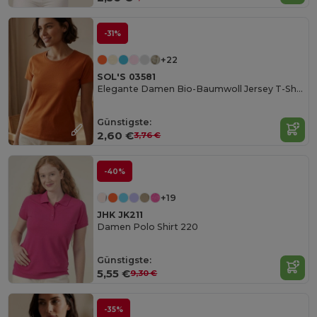
-31%
+22
SOL'S 03581
Elegante Damen Bio-Baumwoll Jersey T-Shirt
Günstigste:
2,60 €
3,76 €
-40%
+19
JHK JK211
Damen Polo Shirt 220
Günstigste:
5,55 €
9,30 €
-35%