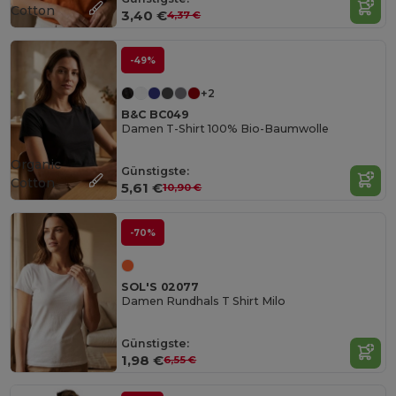
Cotton
3,40 €
4,37 €
-49%
+2
B&C BC049
Damen T-Shirt 100% Bio-Baumwolle
Organic
Günstigste:
Cotton
5,61 €
10,90 €
-70%
SOL'S 02077
Damen Rundhals T Shirt Milo
Günstigste:
1,98 €
6,55 €