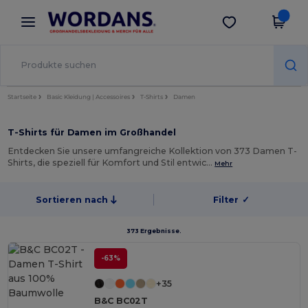
×
Wordans App
App holen
Bessere Preise in der App!
Startseite
Basic Kleidung | Accessoires
T-Shirts
Damen
T-Shirts für Damen im Großhandel
Entdecken Sie unsere umfangreiche Kollektion von 373 Damen T-
Shirts, die speziell für Komfort und Stil entwic…
Mehr
Sortieren nach
Filter
✓
373 Ergebnisse.
-63%
+35
B&C BC02T