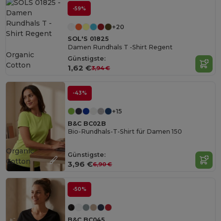
-59%
+20
SOL'S 01825
Damen Rundhals T -Shirt Regent
Organic
Günstigste:
Cotton
1,62 €
3,94 €
-43%
+15
B&C BC02B
Bio-Rundhals-T-Shirt für Damen 150
Organic
Günstigste:
Cotton
3,96 €
6,90 €
-50%
B&C BC045