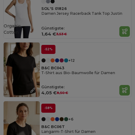
SOL'S 01826
Damen Jersey Racerback Tank Top Justin
Organic
Günstigste:
Cotton
1,64 €
3,53 €
-52%
+12
B&C BC043
T-Shirt aus Bio-Baumwolle für Damen
Günstigste:
4,05 €
8,50 €
-58%
+6
B&C BC06T
Langarm-T-Shirt für Damen