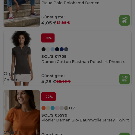
Pique Polo Polohemd Damen
Günstigste:
4,05 €
12,88 €
-81%
SOL'S 01709
Damen Cotton Elasthan Poloshirt Phoenix
Organic
Günstigste:
Cotton
4,25 €
22,08 €
-22%
+17
SOL'S 03579
Pionier Damen Bio-Baumwolle Jersey T-Shirt
Organic
Günstigste: