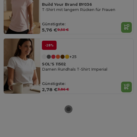
Build Your Brand BY036
T-Shirt mit langem Rücken für Frauen
Günstigste:
5,76 €
9,50 €
-28%
+25
SOL'S 11502
Damen Rundhals T-Shirt Imperial
Günstigste:
2,78 €
3,86 €