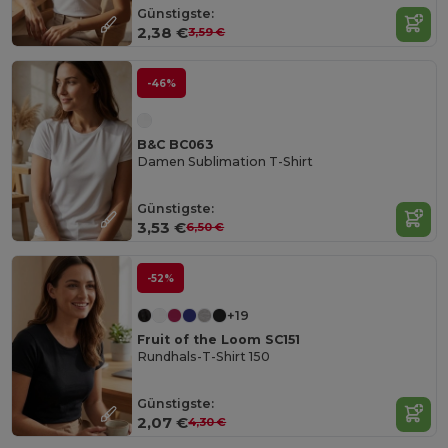
Günstigste:
2,38 €
3,59 €
-46%
B&C BC063
Damen Sublimation T-Shirt
Günstigste:
3,53 €
6,50 €
-52%
+19
Fruit of the Loom SC151
Rundhals-T-Shirt 150
Günstigste:
2,07 €
4,30 €