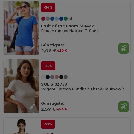
-50%
+5
Fruit of the Loom SC1422
Frauen rundes Nacken-T-Shirt
Günstigste:
2,06 €
4,10 €
-45%
+1
SOL'S 02758
Regent Damen Rundhals Fitted Baumwollshirt
Günstigste:
2,57 €
4,64 €
-53%