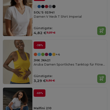
SOL'S 02941
Damen V Neck T Shirt Imperial
Günstigste:
4,82 €
7,37 €
-38%
+4
JHK JK421
Aruba Damen Sportliches Tanktop für Fitness
Günstigste:
3,29 €
5,30 €
-69%
Malfini 210