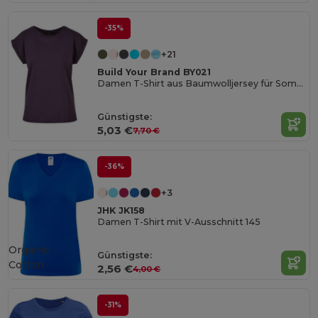
-35%
+21
Build Your Brand BY021
Damen T-Shirt aus Baumwolljersey für Sommer
Günstigste:
5,03 €
7,70 €
-36%
+3
JHK JK158
Damen T-Shirt mit V-Ausschnitt 145
Organic
Günstigste:
Cotton
2,56 €
4,00 €
-31%