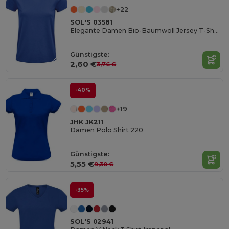
+22
SOL'S 03581
Elegante Damen Bio-Baumwoll Jersey T-Shirt
Günstigste:
2,60 €
3,76 €
-40%
+19
JHK JK211
Damen Polo Shirt 220
Günstigste:
5,55 €
9,30 €
-35%
SOL'S 02941