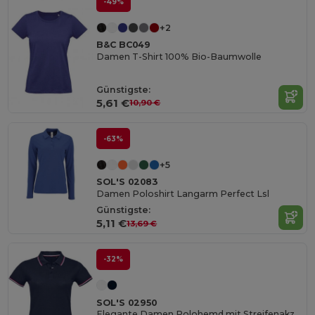
-49%
+2
B&C BC049
Damen T-Shirt 100% Bio-Baumwolle
Günstigste:
5,61 €
10,90 €
-63%
+5
SOL'S 02083
Damen Poloshirt Langarm Perfect Lsl
Günstigste:
5,11 €
13,69 €
-32%
SOL'S 02950
Elegante Damen Polohemd mit Streifenakzenten