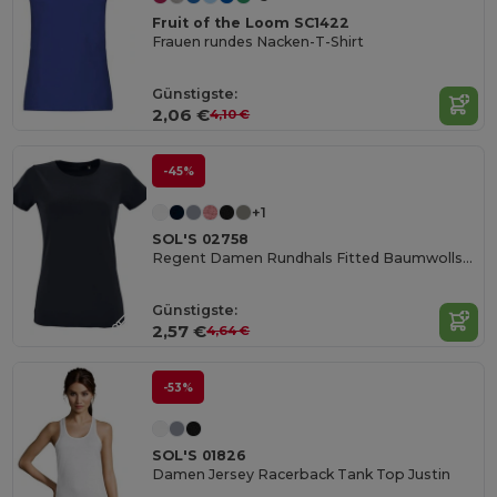
Fruit of the Loom SC1422
Frauen rundes Nacken-T-Shirt
Günstigste:
2,06 €
4,10 €
-45%
+1
SOL'S 02758
Regent Damen Rundhals Fitted Baumwollshirt
Günstigste:
2,57 €
4,64 €
-53%
SOL'S 01826
Damen Jersey Racerback Tank Top Justin