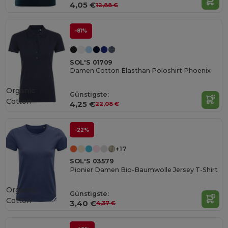
4,05 €
12,88 €
-81%
SOL'S 01709
Damen Cotton Elasthan Poloshirt Phoenix
Organic
Günstigste:
Cotton
4,25 €
22,08 €
-22%
+17
SOL'S 03579
Pionier Damen Bio-Baumwolle Jersey T-Shirt
Organic
Günstigste:
Cotton
3,40 €
4,37 €