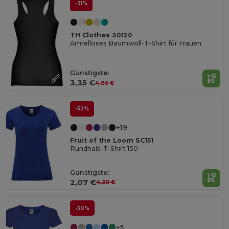
-31%
TH Clothes 30120
Ärmelloses Baumwoll-T-Shirt für Frauen
Günstigste:
3,35 €
4,85 €
-52%
+19
Fruit of the Loom SC151
Rundhals-T-Shirt 150
Günstigste:
2,07 €
4,30 €
-50%
+5