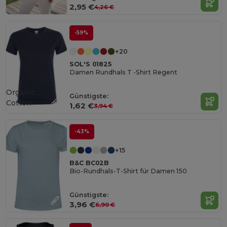
2,95 €
4,26 €
-59%
+20
SOL'S 01825
Damen Rundhals T -Shirt Regent
Organic
Günstigste:
Cotton
1,62 €
3,94 €
-43%
+15
B&C BC02B
Bio-Rundhals-T-Shirt für Damen 150
Günstigste:
3,96 €
6,90 €