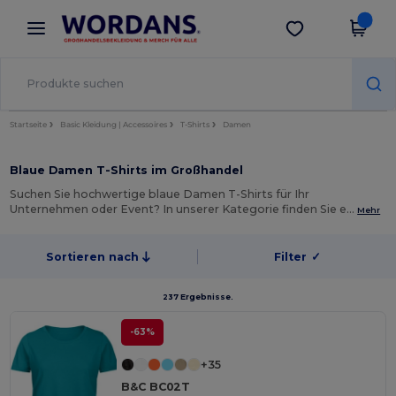
×
Wordans App
App holen
Bessere Preise in der App!
Startseite
Basic Kleidung | Accessoires
T-Shirts
Damen
Blaue Damen T-Shirts im Großhandel
Suchen Sie hochwertige blaue Damen T-Shirts für Ihr
Unternehmen oder Event? In unserer Kategorie finden Sie e…
Mehr
Sortieren nach
Filter
✓
237 Ergebnisse.
-63%
+35
B&C BC02T