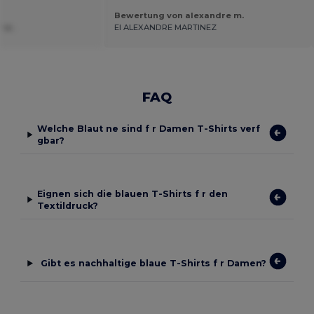
Bewertung von alexandre m.
 w.
EI ALEXANDRE MARTINEZ
FAQ
Welche Blaut ne sind f r Damen T-Shirts verf
gbar?
Eignen sich die blauen T-Shirts f r den
Textildruck?
Gibt es nachhaltige blaue T-Shirts f r Damen?