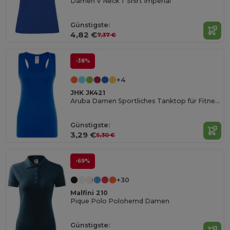
Damen V Neck T Shirt Imperial
Günstigste:
4,82 €
7,37 €
-38%
+4
JHK JK421
Aruba Damen Sportliches Tanktop für Fitness
Günstigste:
3,29 €
5,30 €
-69%
+30
Malfini 210
Pique Polo Polohemd Damen
Günstigste: