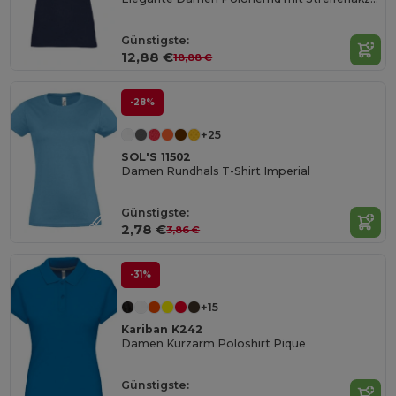
Günstigste:
12,88 €
18,88 €
-28%
+25
SOL'S 11502
Damen Rundhals T-Shirt Imperial
Günstigste:
2,78 €
3,86 €
-31%
+15
Kariban K242
Damen Kurzarm Poloshirt Pique
Günstigste: