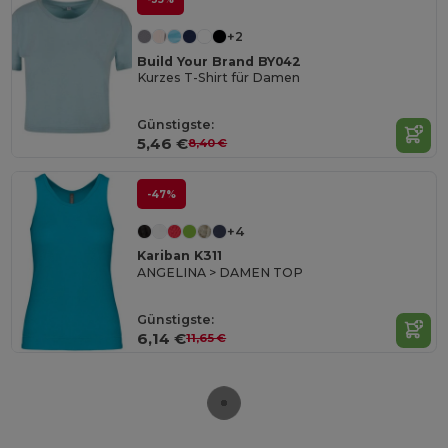
+2
Build Your Brand BY042
Kurzes T-Shirt für Damen
Günstigste:
5,46 €
8,40 €
-47%
+4
Kariban K311
ANGELINA > DAMEN TOP
Günstigste:
6,14 €
11,65 €