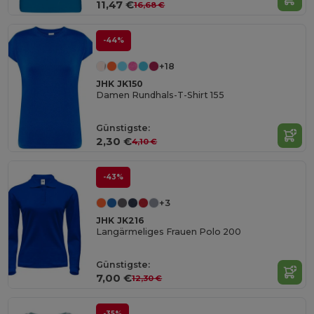
11,47 €
16,68 €
-44%
+18
JHK JK150
Damen Rundhals-T-Shirt 155
Günstigste:
2,30 €
4,10 €
-43%
+3
JHK JK216
Langärmeliges Frauen Polo 200
Günstigste:
7,00 €
12,30 €
-35%