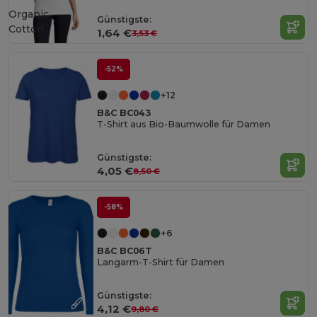
Organic
Günstigste:
Cotton
1,64 €
3,53 €
-52%
+12
B&C BC043
T-Shirt aus Bio-Baumwolle für Damen
Günstigste:
4,05 €
8,50 €
-58%
+6
B&C BC06T
Langarm-T-Shirt für Damen
Günstigste:
4,12 €
9,80 €