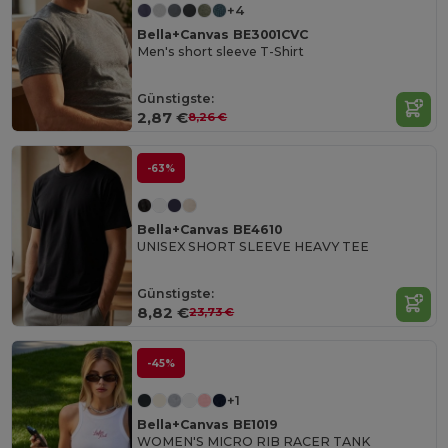
+4
Bella+Canvas BE3001CVC
Men's short sleeve T-Shirt
Günstigste:
2,87 €
8,26 €
-63%
Bella+Canvas BE4610
UNISEX SHORT SLEEVE HEAVY TEE
Günstigste:
8,82 €
23,73 €
-45%
+1
Bella+Canvas BE1019
WOMEN'S MICRO RIB RACER TANK