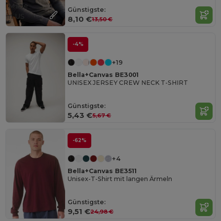
Made
Günstigste:
in
US
8,10 €
13,50 €
-4%
+19
Bella+Canvas BE3001
UNISEX JERSEY CREW NECK T-SHIRT
Günstigste:
5,43 €
5,67 €
-62%
+4
Bella+Canvas BE3511
Unisex-T-Shirt mit langen Ärmeln
Günstigste:
9,51 €
24,98 €