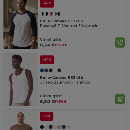
-40%
Bella+Canvas BE3200
Baseball-T-Shirt mit 3/4 Ärmeln
Günstigste:
8,24 €
13,80 €
-44%
Bella+Canvas BE3480
Unisex-Baumwoll-Tanktop
Günstigste:
6,30 €
11,30 €
-58%
+5