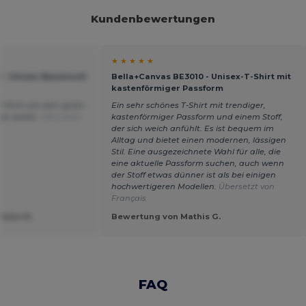
Kundenbewertungen
★ ★ ★ ★ ★
 - Unisex-Baumwoll-
Bella+Canvas BE3010 - Unisex-T-Shirt mit
kastenförmiger Passform
T-Shirt von sehr guter
Ein sehr schönes T-Shirt mit trendiger,
 es weiter.
Übersetzt
kastenförmiger Passform und einem Stoff,
der sich weich anfühlt. Es ist bequem im
Alltag und bietet einen modernen, lässigen
Stil. Eine ausgezeichnete Wahl für alle, die
eine aktuelle Passform suchen, auch wenn
der Stoff etwas dünner ist als bei einigen
hochwertigeren Modellen.
Übersetzt von
Français
idea M.
Bewertung von Mathis G.
FAQ