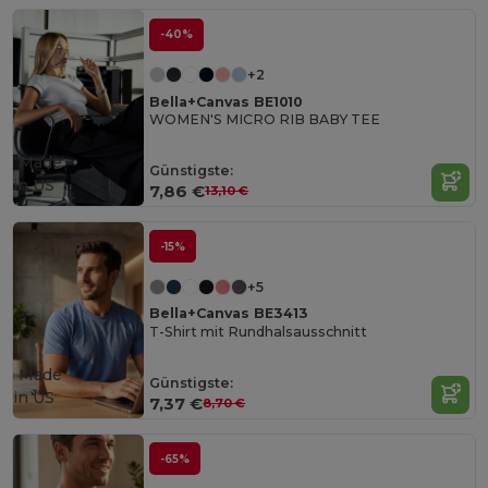
-40%
+2
Bella+Canvas BE1010
WOMEN'S MICRO RIB BABY TEE
Made
Günstigste:
in
US
7,86 €
13,10 €
-15%
+5
Bella+Canvas BE3413
T-Shirt mit Rundhalsausschnitt
Made
Günstigste:
in
US
7,37 €
8,70 €
-65%