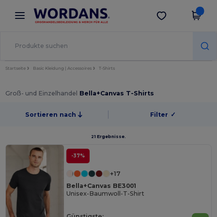
×
Wordans App
App holen
Bessere Preise in der App!
Startseite
Basic Kleidung | Accessoires
T-Shirts
Groß- und Einzelhandel
Bella+Canvas T-Shirts
Sortieren nach
Filter
✓
21 Ergebnisse.
-37%
+17
Bella+Canvas BE3001
Unisex-Baumwoll-T-Shirt
Günstigste: