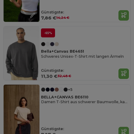
Günstigste:
7,86 €
14,24 €
-65%
Bella+Canvas BE4651
Schweres Unisex-T-Shirt mit langen Ärmeln
Günstigste:
11,30 €
32,48 €
+5
BELLA+CANVAS BE6110
Damen T-Shirt aus schwerer Baumwolle, kastiger Schnitt
Günstigste: