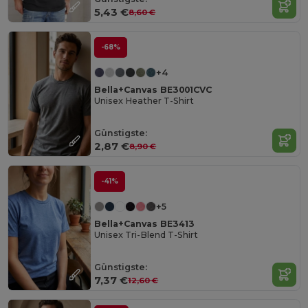
5,43 €
8,60 €
-68%
+4
Bella+Canvas BE3001CVC
Unisex Heather T-Shirt
Günstigste:
2,87 €
8,90 €
-41%
+5
Bella+Canvas BE3413
Unisex Tri-Blend T-Shirt
Günstigste:
7,37 €
12,60 €