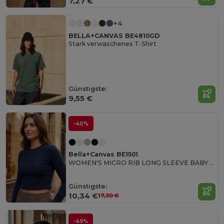
7,27 €
+4
BELLA+CANVAS BE4810GD
Stark verwaschenes T-Shirt
Günstigste:
9,55 €
-40%
Bella+Canvas BE1501
WOMEN'S MICRO RIB LONG SLEEVE BABY TEE
Günstigste:
10,34 €
17,30 €
-49%