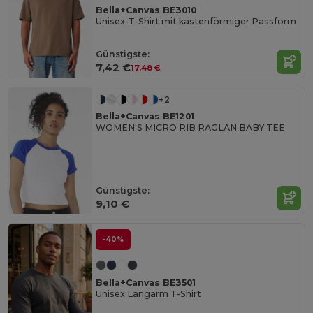
Bella+Canvas BE3010
Unisex-T-Shirt mit kastenförmiger Passform
Günstigste:
7,42 €
17,48 €
+2
Bella+Canvas BE1201
WOMEN'S MICRO RIB RAGLAN BABY TEE
Günstigste:
9,10 €
-40%
Bella+Canvas BE3501
Unisex Langarm T-Shirt