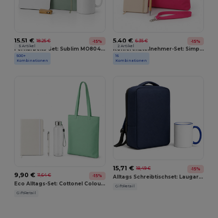
15,51 €
5,40 €
18,25 €
6,35 €
-15%
-15%
5 Artikel
2 Artikel
Fernarbeits-Set: Sublim MO8040 + Arconot AR1804 + Sulimpad MO9833 + USB MO1202
Konferenzteilnehmer-Set: Simple Lany MO9058 + Arconot MO1804 + Sumatra MO7318 + Cottonel Colour MO9268
500+
16
GiftRetail
GiftRetail
Kombinationen
Kombinationen
15,71 €
18,49 €
-15%
9,90 €
11,64 €
-15%
Alltags Schreibtischset: Laugar MO2305 + Silbase MO2958
Eco Alltags-Set: Cottonel Colour MO9268 + Utah RPET MO9910 + Bern MO8893 + Arpu MO6835
GiftRetail
GiftRetail