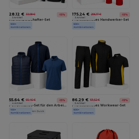
28,12 €
175,24 €
33,08 €
206,17 €
-15%
-15%
3 Artikel
3 Artikel
Markenbotschafter-Set
Professionelles Handwerker-Set
500+
500+
JHK
Herock
Kombinationen
Kombinationen
55,64 €
86,29 €
65,46 €
101,52 €
-15%
-15%
4 Artikel
5 Artikel
Performance-Set für den Arbeitsalltag
Professionelles Workwear-Set
100+
500+
Black&Match
Pen Duick
Velilla
Kombinationen
Kombinationen