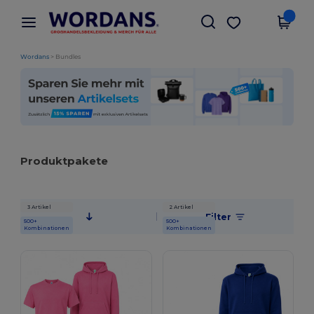
×
Wordans App
App holen
Bessere Preise in der App!
Wordans
>
Bundles
Produktpakete
3 Artikel
2 Artikel
Filter
500+
500+
Kombinationen
Kombinationen