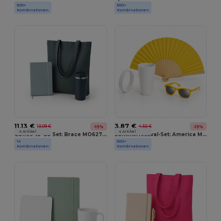
500+
500+
GiftRetail
GiftRetail
Kombinationen
Kombinationen
11,13 €
3,87 €
13,09 €
4,55 €
-15%
-15%
4 Artikel
4 Artikel
Coffee-to-Go Set: Brace MO6276 + Cottonel Colour MO9846 + Arconot MO1804
Sommerfestival-Set: America MO7455 + Fanny Paper MO6828 + Festa Large MO9907 + Event MO8913
14
500+
GiftRetail
GiftRetail
Kombinationen
Kombinationen