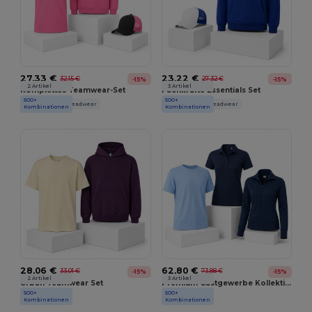
27,33 €
23,22 €
32,15 €
27,32 €
-15%
-15%
2 Artikel
3 Artikel
Komplettes Teamwear-Set
Fachkräfte Essentials Set
500+
500+
JHK
Atlantis Headwear
JHK
Atlantis Headwear
Kombinationen
Kombinationen
28,06 €
62,80 €
33,01 €
73,88 €
-15%
-15%
2 Artikel
3 Artikel
Urban Teamwear Set
Premium Gastgewerbe Kollektion
500+
500+
JHK
Promodoro
Kombinationen
Kombinationen