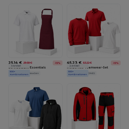
25,14 €
45,23 €
29,58 €
53,22 €
-15%
-15%
3 Artikel
2 Artikel
Serviceteam Essentials
Modernes Teamwear-Set
500+
500+
Black&Match
NewGen
Produkt JACK & JONES
Kombinationen
Kombinationen