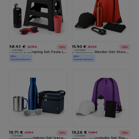
38,92 €
15,90 €
45,79 €
18,72 €
-15%
-15%
4 Artikel
4 Artikel
Festival & Camping Set: Festa Large MO9907 + Jak MO2831 + America MO7455 + Yellow MO2211
Praktisches Wander-Set: Shoop MO7208 + Athena MO6750 + Singa MO6875 + Taoru MO9024 + Chaco MO2963
500+
500+
GiftRetail
GiftRetail
Kombinationen
Kombinationen
19,71 €
10,26 €
23,18 €
12,08 €
-15%
-15%
3 Artikel
4 Artikel
Wochenenderlebnis-Set: Icecube MO9915 + Trumbo MO8313 + Belo Bottle MO9812 + America MO7455
Sport & Fitnessstudio Set: Shoop MO7208 + Spot Seven MO8933 + Tuko MO9918 + Singa MO6875