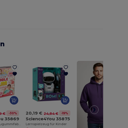
en
20,19 €
-30%
-19%
9 €
24,84 €
ou 35869
Science4You 35875
Die perfekte Kaugummifabrik für Kinder
Lernspielzeug für Kinder