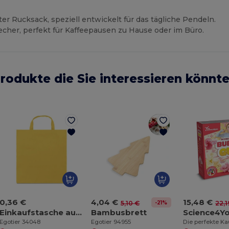
er Rucksack, speziell entwickelt für das tägliche Pendeln.
echer, perfekt für Kaffeepausen zu Hause oder im Büro.
rodukte die Sie interessieren könnt
0,36 €
4,04 €
15,48 €
-21%
5,10 €
22,1
Einkaufstasche aus Non-woven (80 g/m²)
Bambusbrett
Science4Y
Egotier 34048
Egotier 94955