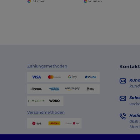
+5 Farben
+4 Farben
Kontakt
Zahlungsmethoden
Kun
kund
Sale
verk
Versandmethoden
Hotli
0681 
Monta
Auft