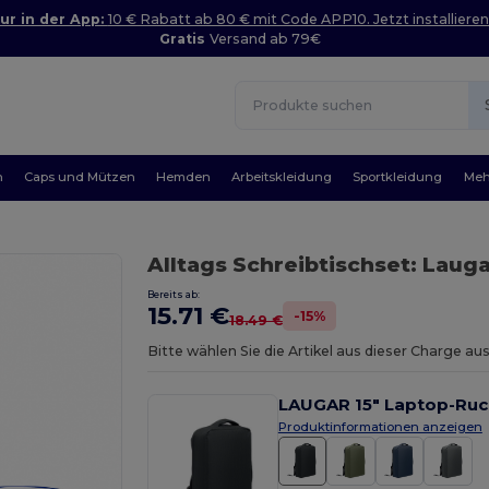
ur in der App:
10 € Rabatt ab 80 € mit Code APP10. Jetzt installieren
Gratis
Versand ab 79€
n
Caps und Mützen
Hemden
Arbeitskleidung
Sportkleidung
Meh
Alltags Schreibtischset: Lau
Bereits ab:
15.71 €
-15%
18.49 €
Bitte wählen Sie die Artikel aus dieser Charge 
LAUGAR 15" Laptop-Ruck
Produktinformationen anzeigen