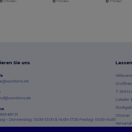
+2 Farben
+1 Farben
+1 Farben
ieren Sie uns
Lassen
de
Hilfezen
e@wordans.de
Großhan
T-Shirts
s
auf@wordans.de
Lokaler 
Rückgab
ne
969 891 51
Glossar
g – Donnerstag: 10:00–13:00 & 14:00–17:30 Freitag: 10:00–14:00
Versand
ragsverfolgung
Gutsche