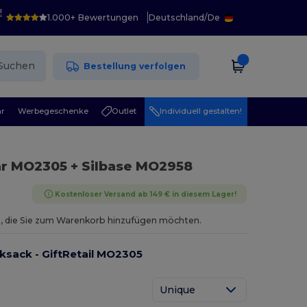
!
1.000+ Bewertungen
Deutschland
/
De
Suchen
Bestellung verfolgen
r
Werbegeschenke
Outlet
Individuell gestalten!
gar MO2305 + Silbase MO2958
Kostenloser Versand ab 149 € in diesem Lager!
aus, die Sie zum Warenkorb hinzufügen möchten.
sack - GiftRetail MO2305
Unique