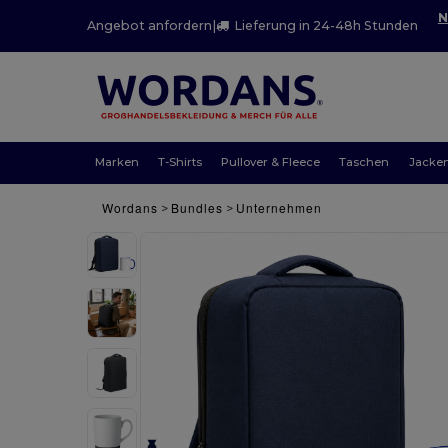
N
Angebot anfordern
|
Lieferung in 24-48h Stunden
Marken
T-Shirts
Pullover & Fleece
Taschen
Jacke
Wordans
Bundles
Unternehmen
>
>