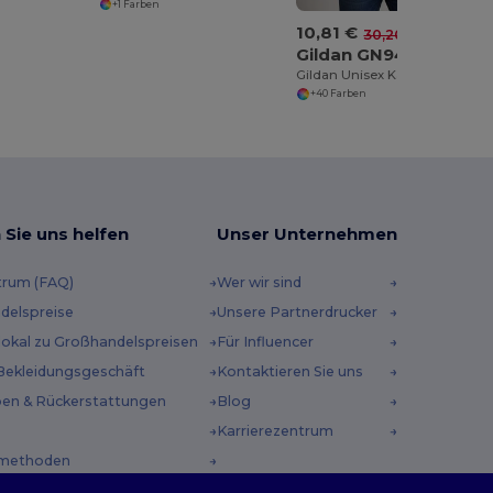
+1 Farben
10,81 €
-64%
30,20 €
Gildan GN940
Gildan Unisex Kapuzenpullover für Alltag
+40 Farben
 Sie uns helfen
Unser Unternehmen
trum (FAQ)
Wer wir sind
delspreise
Unsere Partnerdrucker
 lokal zu Großhandelspreisen
Für Influencer
Bekleidungsgeschäft
Kontaktieren Sie uns
en & Rückerstattungen
Blog
Karrierezentrum
methoden
incodes