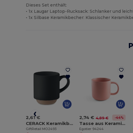
Dieses Set enthält:
• 1x Laugar Laptop-Rucksack: Schlanker und leicht
• 1x Silbase Keramikbecher: Klassischer Keramikb
P
2,61 €
2,74 €
-44%
4,89 €
CERACK Keramikbecher 170 ml
Tasse aus Keramik 370ml
GiftRetail MO2493
Egotier 94244