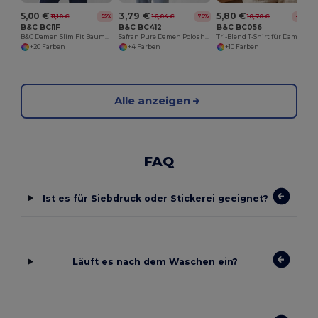
5,00 €
3,79 €
5,80 €
11,10 €
16,04 €
10,70 €
-55%
-76%
-46%
B&C BCI1F
B&C BC412
B&C BC056
B&C Damen Slim Fit Baumwollpolo
Safran Pure Damen Poloshirt
Tri-Blend T-Shirt für Damen
+20 Farben
+4 Farben
+10 Farben
Alle anzeigen
FAQ
Ist es für Siebdruck oder Stickerei geeignet?
Läuft es nach dem Waschen ein?