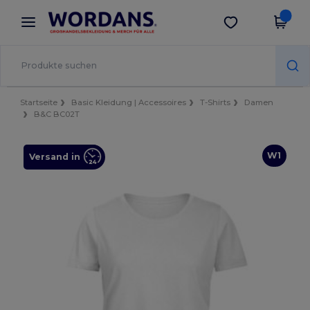
×
Wordans App
App holen
Bessere Preise in der App!
Startseite
Basic Kleidung | Accessoires
T-Shirts
Damen
B&C BC02T
W1
Versand in