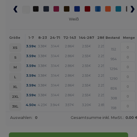
Weiß
1-7
8-23
24-71
72-143
144-287
288 +
Mehr
Größe
Bestand
Menge
+
3.59
3.38
3.14
2.86
2.55
2.25
€
€
€
€
€
€
XS
152
+
3.59
3.38
3.14
2.86
2.55
2.25
€
€
€
€
€
€
S
954
+
3.59
3.38
3.14
2.86
2.55
2.25
€
€
€
€
€
€
M
1294
+
3.59
3.38
3.14
2.86
2.55
2.25
€
€
€
€
€
€
L
1290
+
3.59
3.38
3.14
2.86
2.55
2.25
€
€
€
€
€
€
XL
826
+
3.59
3.38
3.14
2.86
2.55
2.25
€
€
€
€
€
€
2XL
308
+
4.50
4.23
3.94
3.57
3.20
2.81
€
€
€
€
€
€
3XL
158
Auswahlen:
0
Gesamtsumme inkl. MwSt.:
0.00 