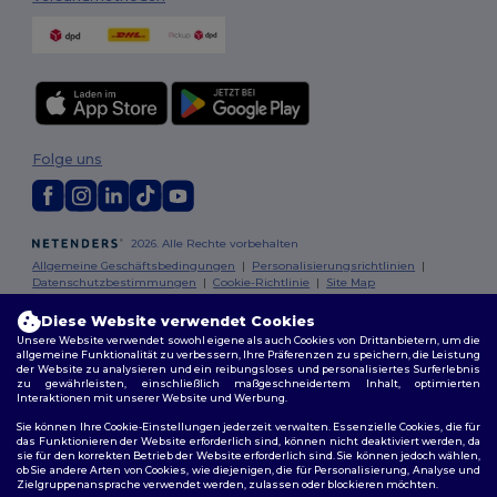
Folge uns
2026. Alle Rechte vorbehalten
Allgemeine Geschäftsbedingungen
|
Personalisierungsrichtlinien
|
Datenschutzbestimmungen
|
Cookie-Richtlinie
|
Site Map
Diese Website verwendet Cookies
Berlin
|
Hamburg
|
München
|
Köln
|
Frankfurt
|
Essen
|
Dortmund
|
Unsere Website verwendet sowohl eigene als auch Cookies von Drittanbietern, um die
Stuttgart
|
Düsseldorf
|
Bremen
allgemeine Funktionalität zu verbessern, Ihre Präferenzen zu speichern, die Leistung
der Website zu analysieren und ein reibungsloses und personalisiertes Surferlebnis
zu gewährleisten, einschließlich maßgeschneidertem Inhalt, optimierten
Interaktionen mit unserer Website und Werbung.
Sie können Ihre Cookie-Einstellungen jederzeit verwalten. Essenzielle Cookies, die für
das Funktionieren der Website erforderlich sind, können nicht deaktiviert werden, da
sie für den korrekten Betrieb der Website erforderlich sind. Sie können jedoch wählen,
ob Sie andere Arten von Cookies, wie diejenigen, die für Personalisierung, Analyse und
Zielgruppenansprache verwendet werden, zulassen oder blockieren möchten.