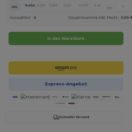
+
6.45
6.01
5.56
5.12
4.67
4.45
€
€
€
€
€
€
4XL
337
Auswahlen:
0
Gesamtsumme inkl. MwSt.:
0.00 
In den Warenkorb
Jetzt konfigurieren!
Express-Angebot
Schneller Versand