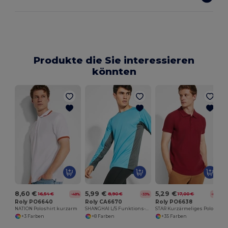
Produkte die Sie interessieren
könnten
8,60 €
5,99 €
5,29 €
16,54 €
8,90 €
17,00 €
-48%
-33%
-69%
Roly PO6640
Roly CA6670
Roly PO6638
NATION Poloshirt kurzarm
SHANGHAI L/S Funktions-T-Shirt
STAR Kurzärmeliges Poloshirt
+3 Farben
+8 Farben
+35 Farben