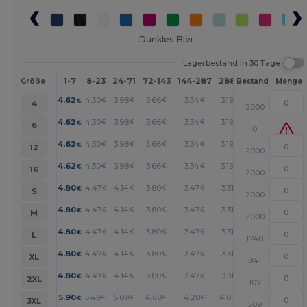
Dunkles Blei
Lagerbestand in 30 Tage
1-7
8-23
24-71
72-143
144-287
288 +
Mehr
Größe
Bestand
Menge
+
4.62
4.30
3.98
3.66
3.34
3.19
€
€
€
€
€
€
4
2000
+
4.62
4.30
3.98
3.66
3.34
3.19
€
€
€
€
€
€
8
0
+
4.62
4.30
3.98
3.66
3.34
3.19
€
€
€
€
€
€
12
2000
+
4.62
4.30
3.98
3.66
3.34
3.19
€
€
€
€
€
€
16
2000
+
4.80
4.47
4.14
3.80
3.47
3.31
€
€
€
€
€
€
S
2000
+
4.80
4.47
4.14
3.80
3.47
3.31
€
€
€
€
€
€
M
2000
+
4.80
4.47
4.14
3.80
3.47
3.31
€
€
€
€
€
€
L
1748
+
4.80
4.47
4.14
3.80
3.47
3.31
€
€
€
€
€
€
XL
841
+
4.80
4.47
4.14
3.80
3.47
3.31
€
€
€
€
€
€
2XL
107
+
5.90
5.49
5.09
4.68
4.28
4.07
€
€
€
€
€
€
3XL
509