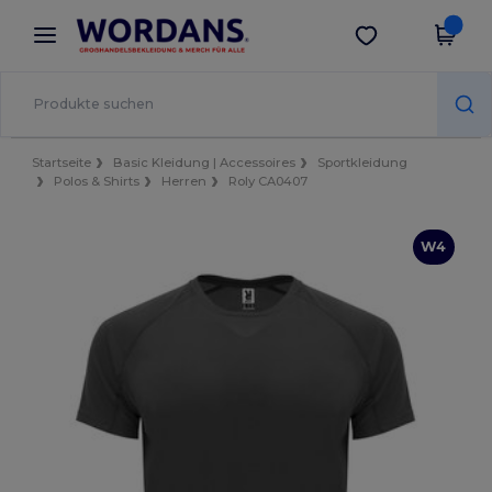
×
Wordans App
App holen
Bessere Preise in der App!
Startseite
Basic Kleidung | Accessoires
Sportkleidung
Polos & Shirts
Herren
Roly CA0407
W4