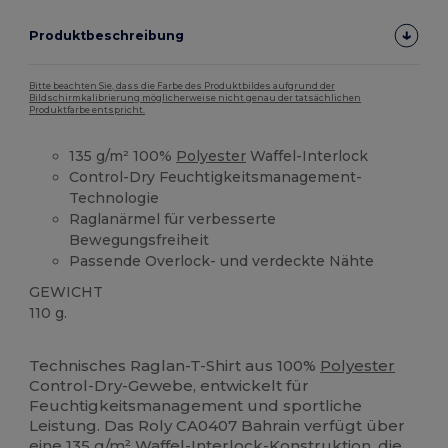
Produktbeschreibung
Bitte beachten Sie, dass die Farbe des Produktbildes aufgrund der
Bildschirmkalibrierung möglicherweise nicht genau der tatsächlichen
Produktfarbe entspricht.
135 g/m² 100%
Polyester
Waffel-Interlock
Control-Dry Feuchtigkeitsmanagement-
Technologie
Raglanärmel für verbesserte
Bewegungsfreiheit
Passende Overlock- und verdeckte Nähte
GEWICHT
110 g.
Anpassbar
Hoher Bestand
Technisches Raglan-T-Shirt aus 100%
Polyester
Control-Dry-Gewebe, entwickelt für
Feuchtigkeitsmanagement und sportliche
Leistung. Das Roly CA0407 Bahrain verfügt über
eine 135 g/m² Waffel-Interlock-Konstruktion, die