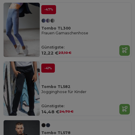
-47%
Tombo TL300
Frauen Gamaschenhose
Günstigste:
12,22 €
23,10 €
-41%
Tombo TL582
Jogginghose für Kinder
Günstigste:
14,48 €
24,70 €
Tombo TL578