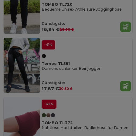
TOMBO TL720
Bequeme Unisex Athleisure Jogginghose
Günstigste:
16,94 €
28,90 €
-41%
Tombo TL581
Damens schlanker Beinjogger
Günstigste:
17,87 €
30,50 €
-46%
TOMBO TL372
Nahtlose Hochtaillen-Radlerhose für Damen