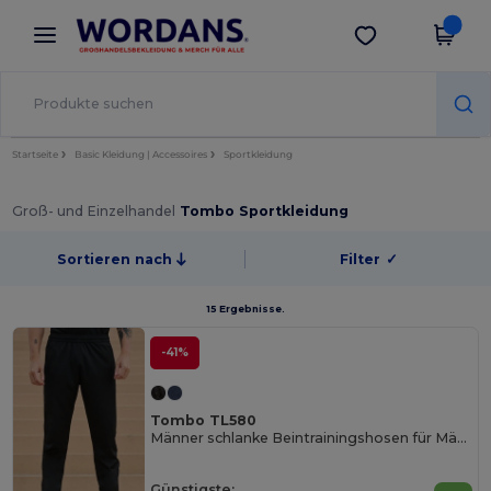
×
Wordans App
App holen
Bessere Preise in der App!
Startseite
Basic Kleidung | Accessoires
Sportkleidung
Groß- und Einzelhandel
Tombo Sportkleidung
Sortieren nach
Filter
✓
15 Ergebnisse.
-41%
Tombo TL580
Männer schlanke Beintrainingshosen für Männer
Günstigste: