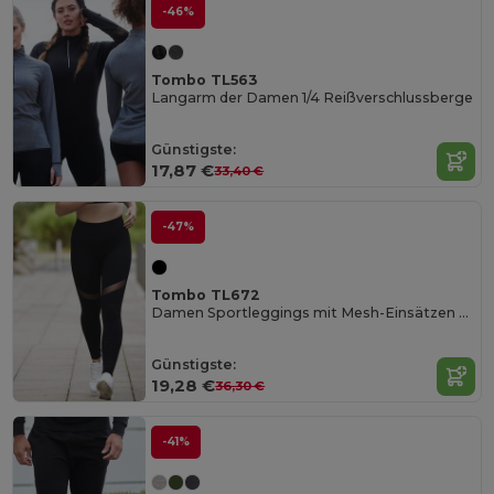
-46%
Tombo TL563
Langarm der Damen 1/4 Reißverschlussberge
Günstigste:
17,87 €
33,40 €
-47%
Tombo TL672
Damen Sportleggings mit Mesh-Einsätzen und Innentasche
Günstigste:
19,28 €
36,30 €
-41%