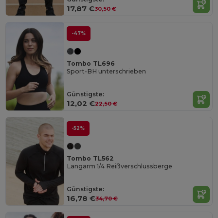
17,87 €
30,50 €
-47%
Tombo TL696
Sport-BH unterschrieben
Günstigste:
12,02 €
22,50 €
-52%
Tombo TL562
Langarm 1/4 Reißverschlussberge
Günstigste:
16,78 €
34,70 €