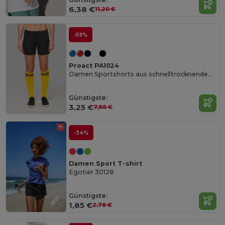
6,38 €
11,20 €
-59%
Proact PA1024
Damen Sportshorts aus schnelltrocknendem Polyester
Günstigste:
3,25 €
7,88 €
-34%
Damen Sport T-shirt
Egotier 30128
Günstigste:
1,85 €
2,78 €