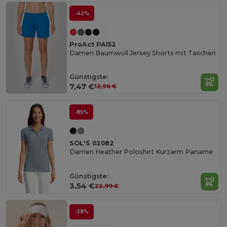
-42%
ProAct PA152
Damen Baumwoll Jersey Shorts mit Taschen
Günstigste:
7,47 €
12,96 €
-85%
SOL'S 02082
Damen Heather Poloshirt Kurzarm Paname
Günstigste:
3,54 €
22,99 €
-38%