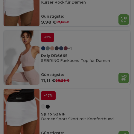
Kurzer Rock für Damen
Günstigste:
9,98 €
17,60 €
-61%
+1
Roly RD6665
SEBRING Funktions-Top für Damen
Günstigste:
11,11 €
28,28 €
-47%
Spiro S261F
Damen Sport Skort mit Komfortbund
Günstigste: