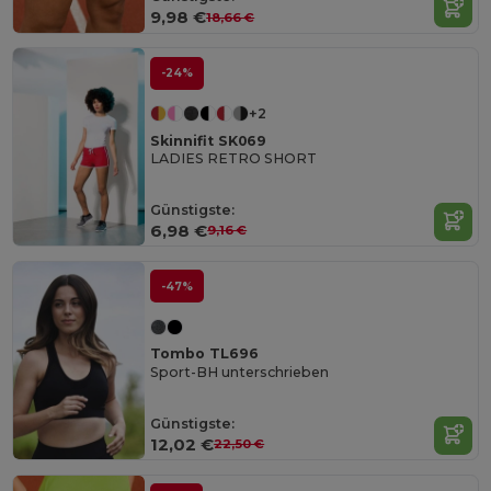
9,98 €
18,66 €
-24%
+2
Skinnifit SK069
LADIES RETRO SHORT
Günstigste:
6,98 €
9,16 €
-47%
Tombo TL696
Sport-BH unterschrieben
Günstigste:
12,02 €
22,50 €