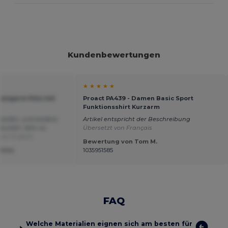
Kundenbewertungen
★ ★ ★ ★ ★
Langarm Polo mit
Proact PA439 - Damen Basic Sport
Funktionsshirt Kurzarm
 kaufen, und andere
Artikel entspricht der Beschreibung
aunlich. Sehr zu
Übersetzt von Français
von English
Bewertung von Tom M.
tine
1035951585
FAQ
Welche Materialien eignen sich am besten für