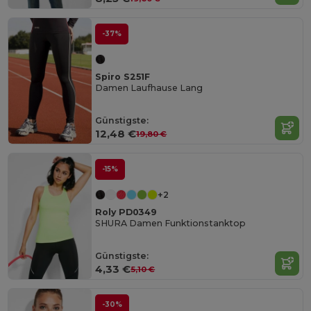
-37%
Spiro S251F
Damen Laufhause Lang
Günstigste:
12,48 €
19,80 €
-15%
+2
Roly PD0349
SHURA Damen Funktionstanktop
Günstigste:
4,33 €
5,10 €
-30%