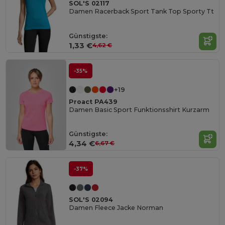
SOL'S 02117
Damen Racerback Sport Tank Top Sporty Tt
Günstigste:
1,33 €
4,62 €
-35%
+19
Proact PA439
Damen Basic Sport Funktionsshirt Kurzarm
Günstigste:
4,34 €
6,67 €
-37%
SOL'S 02094
Damen Fleece Jacke Norman