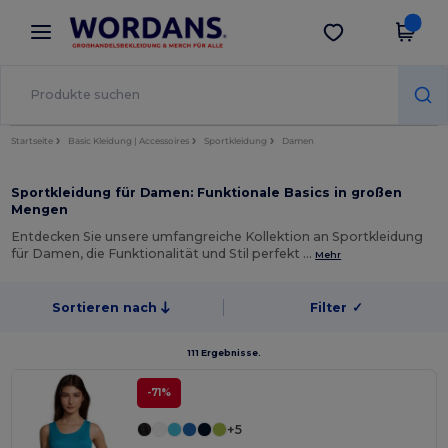
×
Wordans App
App holen
Bessere Preise in der App!
Startseite
Basic Kleidung | Accessoires
Sportkleidung
Damen
Sportkleidung für Damen: Funktionale Basics in großen
Mengen
Entdecken Sie unsere umfangreiche Kollektion an Sportkleidung
für Damen, die Funktionalität und Stil perfekt …
Mehr
Sortieren nach
Filter
✓
111 Ergebnisse.
-71%
+5