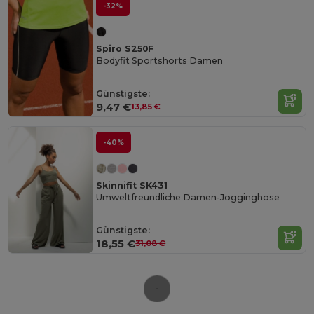
-32%
Spiro S250F
Bodyfit Sportshorts Damen
Günstigste:
9,47 €
13,85 €
-40%
Skinnifit SK431
Umweltfreundliche Damen-Jogginghose
Günstigste:
18,55 €
31,08 €