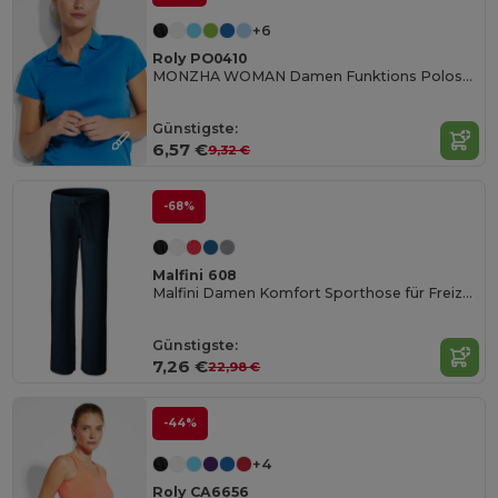
+6
Roly PO0410
MONZHA WOMAN Damen Funktions Poloshirt
Günstigste:
6,57 €
9,32 €
-68%
Malfini 608
Malfini Damen Komfort Sporthose für Freizeit
Günstigste:
7,26 €
22,98 €
-44%
+4
Roly CA6656