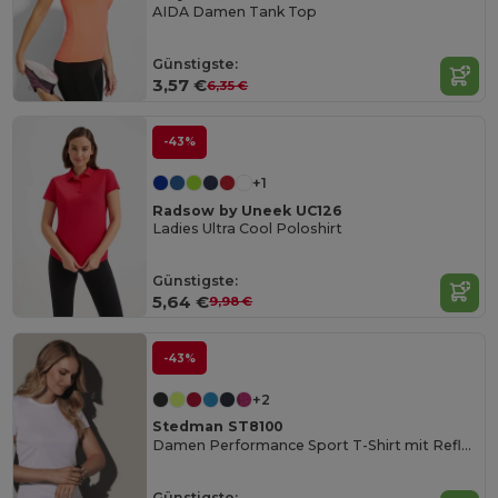
AIDA Damen Tank Top
Günstigste:
3,57 €
6,35 €
-43%
+1
Radsow by Uneek UC126
Ladies Ultra Cool Poloshirt
Günstigste:
5,64 €
9,98 €
-43%
+2
Stedman ST8100
Damen Performance Sport T-Shirt mit Reflektierendem Druck
Günstigste: