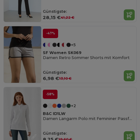
Günstigste:
28,15 €
41,22 €
-47%
+5
SF Women SK069
Damen Retro Sommer Shorts mit Komfort
Günstigste:
6,98 €
13,10 €
-58%
+2
B&C ID1LW
Damen Langarm Polo mit Femininer Passform
Günstigste:
8,25 €
19,60 €