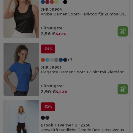
JHK JK904
Aruba Damen Sport-Tanktop für Zumba und Outdoor
Günstigste:
2,56 €
4,10 €
-34%
+7
JHK JK901
Elegante Damen Sport T-Shirt mit Ziernähten
Günstigste:
2,90 €
4,40 €
-32%
Brook Taverner BT2256
Umweltfreundliche Gerade Bein Hose Venus