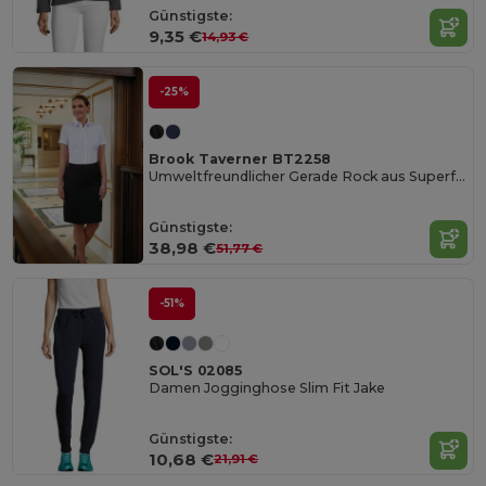
Günstigste:
9,35 €
14,93 €
-25%
Brook Taverner BT2258
Umweltfreundlicher Gerade Rock aus Superfeinem Polyester
Günstigste:
38,98 €
51,77 €
-51%
SOL'S 02085
Damen Jogginghose Slim Fit Jake
Günstigste:
10,68 €
21,91 €