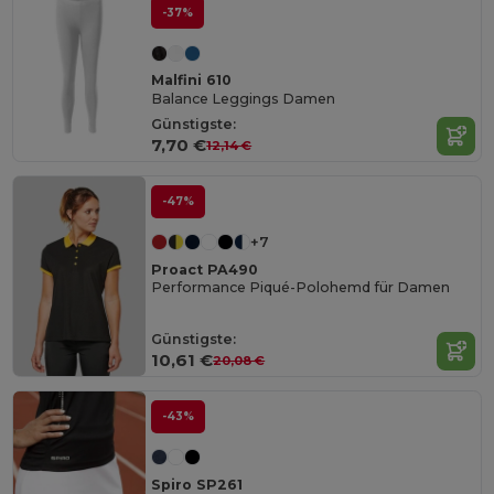
-37%
Malfini 610
Balance Leggings Damen
Günstigste:
7,70 €
12,14 €
-47%
+7
Proact PA490
Performance Piqué-Polohemd für Damen
Günstigste:
10,61 €
20,08 €
-43%
Spiro SP261