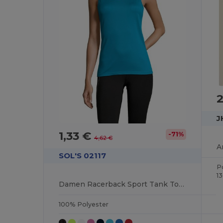
2
J
1,33 €
-71%
4,62 €
SOL'S 02117
P
1
Damen Racerback Sport Tank Top Sporty Tt
100% Polyester