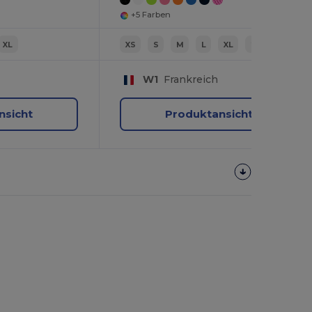
+5 Farben
XL
XS
S
M
L
XL
2XL
W1
Frankreich
nsicht
Produktansicht