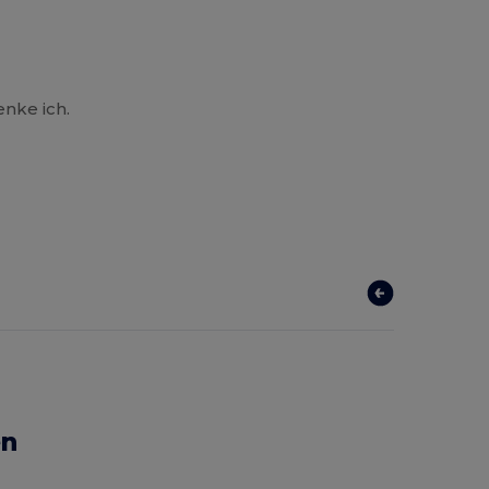
enke ich.
en