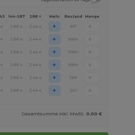
143
144-287
288 +
Mehr
Bestand
Menge
+
2.66
2.44
617
€
€
€
+
2.66
2.44
999+
€
€
€
+
2.66
2.44
999+
€
€
€
+
2.66
2.44
999+
€
€
€
+
2.66
2.44
269
€
€
€
+
2.66
2.44
207
€
€
€
Gesamtsumme inkl. MwSt.:
0.00 €