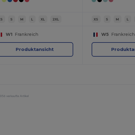
XS
S
M
L
XL
2XL
XS
S
M
L
W1
Frankreich
W5
Frankreich
Produktansicht
Produkta
056 verkaufte Artikel