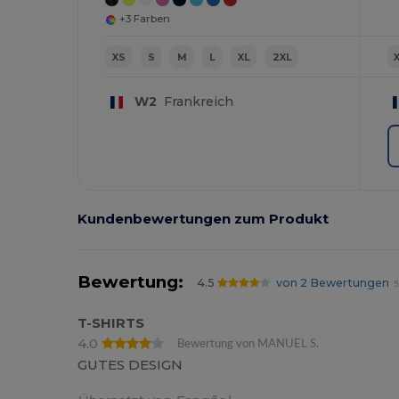
+3 Farben
XS
S
M
L
XL
2XL
W2
Frankreich
Kundenbewertungen zum Produkt
Bewertung:
4.5
von 2 Bewertungen
5
T-SHIRTS
4.0
Bewertung von MANUEL S.
GUTES DESIGN