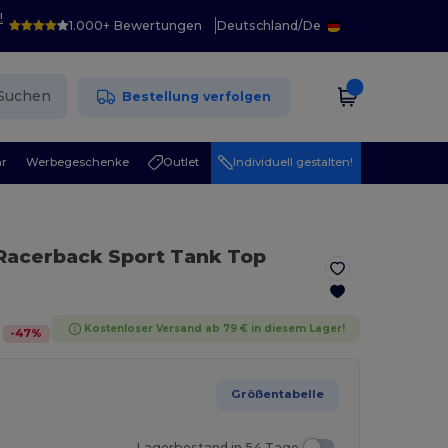
!
1.000+ Bewertungen
Deutschland
/
De
Suchen
Bestellung verfolgen
r
Werbegeschenke
Outlet
Individuell gestalten!
Racerback Sport Tank Top
Kostenloser Versand ab 79 € in diesem Lager!
-
47
%
Größentabelle
Lagerbestand in 54 Tage