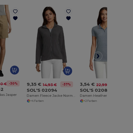
9,35 €
3,54 €
-30%
60 €
-37%
-85%
14,93 €
22,99 €
62
SOL'S 02094
SOL'S 02082
as Jasper
Damen Fleece Jacke Norman
Damen Heather Poloshirt Kurzarm Paname
+4 Farben
+2 Farben