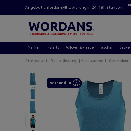
N
Angebot anfordern
|
Lieferung in 24-48h Stunden
Marken
T-Shirts
Pullover & Fleece
Taschen
Jacke
Startseite
Basic Kleidung | Accessoires
Sportkleid
Versand in