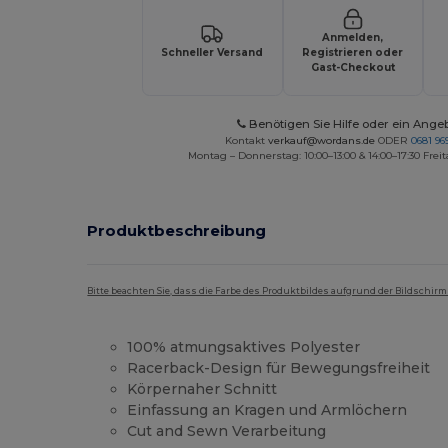
Anmelden,
Schneller Versand
Registrieren oder
Gast-Checkout
Benötigen Sie Hilfe oder ein Ange
Kontakt
verkauf@wordans.de
ODER
0681 969
Montag – Donnerstag: 10:00–13:00 & 14:00–17:30 Freit
Produktbeschreibung
Bitte beachten Sie, dass die Farbe des Produktbildes aufgrund der Bildschir
100% atmungsaktives Polyester
Racerback-Design für Bewegungsfreiheit
Körpernaher Schnitt
Einfassung an Kragen und Armlöchern
Cut and Sewn Verarbeitung