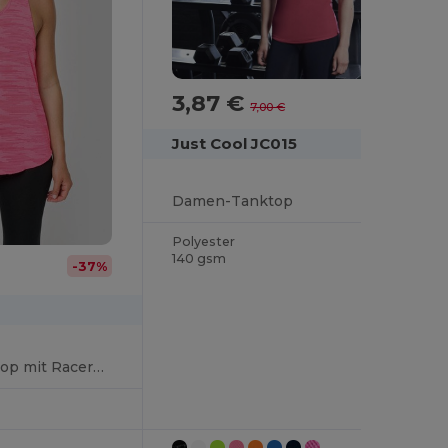
3,87 €
-45%
7,00 €
Just Cool JC015
Damen-Tanktop
Polyester
140 gsm
-37%
Damen Sport Tanktop mit Racerback und Slub-Effekt