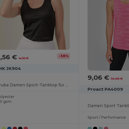
,56 €
-38%
4,10 €
HK JK904
9,06 €
14,45 €
Aruba Damen Sport-Tanktop für Zumba und Outdoor
Proact PA4009
olyester
30 gsm
Sport / Performance