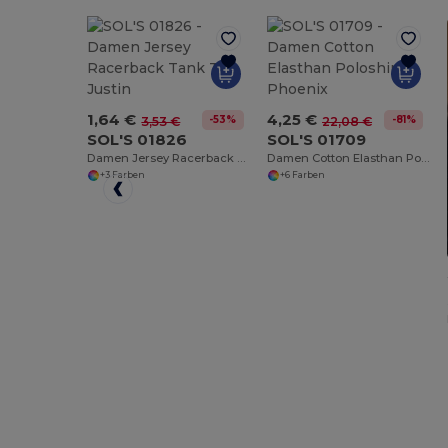
1,64 €
4,25 €
-53%
-81%
3,53 €
22,08 €
SOL'S 01826
SOL'S 01709
Damen Jersey Racerback Tank Top Justin
Damen Cotton Elasthan Poloshirt Phoenix
+3 Farben
+6 Farben