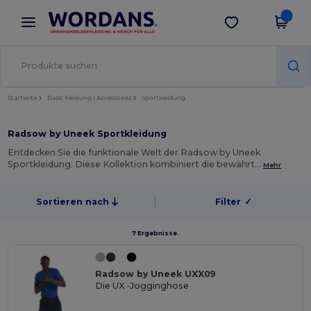
×
Wordans App
App holen
Bessere Preise in der App!
Startseite
Basic Kleidung | Accessoires
Sportkleidung
Radsow by Uneek Sportkleidung
Entdecken Sie die funktionale Welt der Radsow by Uneek
Sportkleidung. Diese Kollektion kombiniert die bewährt…
Mehr
Sortieren nach
Filter
✓
7 Ergebnisse.
Radsow by Uneek UXX09
Die UX -Jogginghose