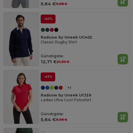
5,64 €
9,98 €
-40%
Radsow by Uneek UC402
Classic Rugby Shirt
Günstigste:
12,71 €
21,30 €
-43%
+1
Radsow by Uneek UC126
Ladies Ultra Cool Poloshirt
Günstigste:
5,64 €
9,98 €