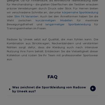
geeignet. Ob für Firmenläufe, als einheitliche Teamkleidung oder
für Merchandising – die glatten Oberflächen der Textilien erlauben
präzise Veredelungen durch Druck oder Stick. Für Herren bieten
wir verschiedene Schnitte an, darunter
körpernahe Sportkleidung
oder
Slim Fit Varianten
. Auch bei den Ärmelformen haben Sie die
Wahl zwischen
kurzärmeligen Modellen
für maximale
Bewegungsfreiheit und
langärmeliger Sportbekleidung
für
Trainingseinheiten im Freien.
Radsow by Uneek setzt auf Qualität, die man fühlen kann. Die
Kombination aus Strickkragen, Nackenbändern und verstärkten
Nähten sorgt dafür, dass die Kleidung auch nach intensiver
Nutzung ihre Form behält. Entdecken Sie die Vielseitigkeit dieser
Kollektion und rüsten Sie Ihr Team mit professioneller Sportswear
aus.
FAQ
Was zeichnet die Sportkleidung von Radsow
by Uneek aus?