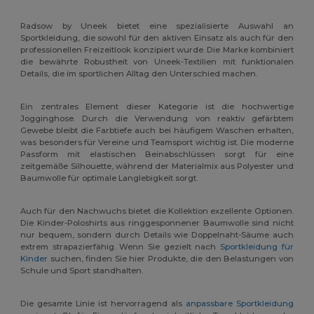
Radsow by Uneek bietet eine spezialisierte Auswahl an
Sportkleidung, die sowohl für den aktiven Einsatz als auch für den
professionellen Freizeitlook konzipiert wurde. Die Marke kombiniert
die bewährte Robustheit von Uneek-Textilien mit funktionalen
Details, die im sportlichen Alltag den Unterschied machen.
Ein zentrales Element dieser Kategorie ist die hochwertige
Jogginghose. Durch die Verwendung von reaktiv gefärbtem
Gewebe bleibt die Farbtiefe auch bei häufigem Waschen erhalten,
was besonders für Vereine und Teamsport wichtig ist. Die moderne
Passform mit elastischen Beinabschlüssen sorgt für eine
zeitgemäße Silhouette, während der Materialmix aus Polyester und
Baumwolle für optimale Langlebigkeit sorgt.
Auch für den Nachwuchs bietet die Kollektion exzellente Optionen.
Die Kinder-Poloshirts aus ringgesponnener Baumwolle sind nicht
nur bequem, sondern durch Details wie Doppelnaht-Säume auch
extrem strapazierfähig. Wenn Sie gezielt nach
Sportkleidung für
Kinder
suchen, finden Sie hier Produkte, die den Belastungen von
Schule und Sport standhalten.
Die gesamte Linie ist hervorragend als
anpassbare Sportkleidung