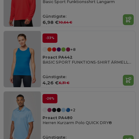
Basic Sport Funktionsshirt Langarm
Günstigste:
6,98 €
10,64 €
-33%
+8
Proact PA442
BASIC SPORT FUNKTIONS-SHIRT ÄRMELLOS
Günstigste:
4,26 €
6,31 €
-26%
+2
Proact PA480
Herren Kurzarm Polo QUICK DRY®
Günstigste: