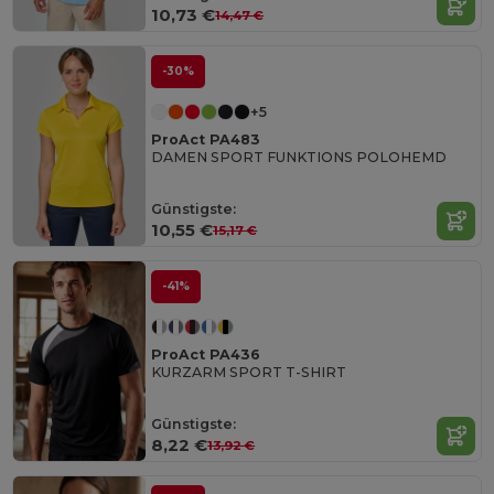
10,73 €
14,47 €
-30%
+5
ProAct PA483
DAMEN SPORT FUNKTIONS POLOHEMD
Günstigste:
10,55 €
15,17 €
-41%
ProAct PA436
KURZARM SPORT T-SHIRT
Günstigste:
8,22 €
13,92 €