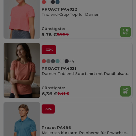
PROACT PA4022
Triblend-Crop Top für Damen
Günstigste:
5,78 €
8,76 €
-33%
+4
PROACT PA4021
Damen-Triblend-Sportshirt mit Rundhalsausschnitt
Günstigste:
6,36 €
9,48 €
-51%
Proact PA496
Meliertes Kurzarm-Polohemd für Erwachsene