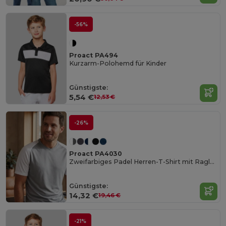
-56%
Proact PA494
Kurzarm-Polohemd für Kinder
Günstigste:
5,54 €
12,53 €
-26%
Proact PA4030
Zweifarbiges Padel Herren-T-Shirt mit Raglanärmeln
Günstigste:
14,32 €
19,46 €
-21%