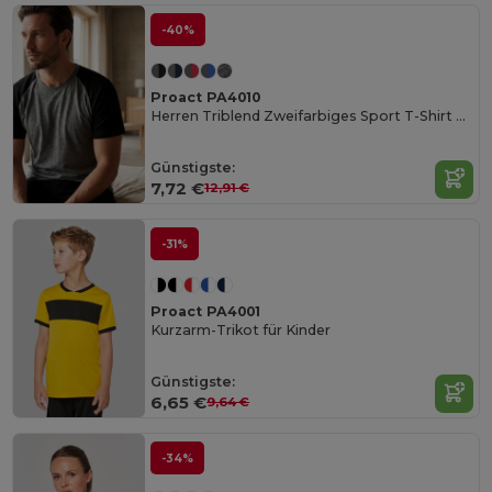
-40%
Proact PA4010
Herren Triblend Zweifarbiges Sport T-Shirt Kurzarm
Günstigste:
7,72 €
12,91 €
-31%
Proact PA4001
Kurzarm-Trikot für Kinder
Günstigste:
6,65 €
9,64 €
-34%