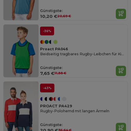
Günstigste:
10,20 €
20,69 €
-36%
Proact PA046
Beidseitig tragbares Rugby-Leibchen für Kinder
Günstigste:
7,65 €
11,88 €
-43%
PROACT PA429
Rugby-Polohemd mit langen Ärmeln
Günstigste:
20,90 €
36,64 €