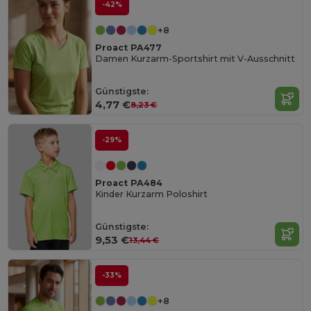
-42%
+8
Proact PA477
Damen Kurzarm-Sportshirt mit V-Ausschnitt
Günstigste:
4,77 €
8,23 €
-29%
Proact PA484
Kinder Kurzarm Poloshirt
Günstigste:
9,53 €
13,44 €
-33%
+8