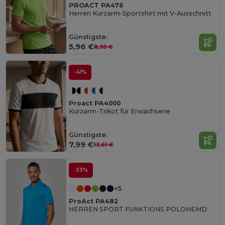
PROACT PA476
Herren Kurzarm-Sportshirt mit V-Ausschnitt
Günstigste:
5,96 €
8,95 €
-41%
Proact PA4000
Kurzarm-Trikot für Erwachsene
Günstigste:
7,99 €
13,61 €
-33%
+5
ProAct PA482
HERREN SPORT FUNKTIONS POLOHEMD