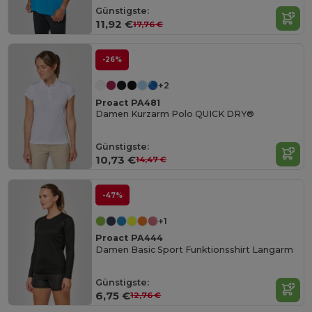
Günstigste:
11,92 €
17,76 €
-26%
+2
Proact PA481
Damen Kurzarm Polo QUICK DRY®
Günstigste:
10,73 €
14,47 €
-47%
+1
Proact PA444
Damen Basic Sport Funktionsshirt Langarm
Günstigste:
6,75 €
12,76 €