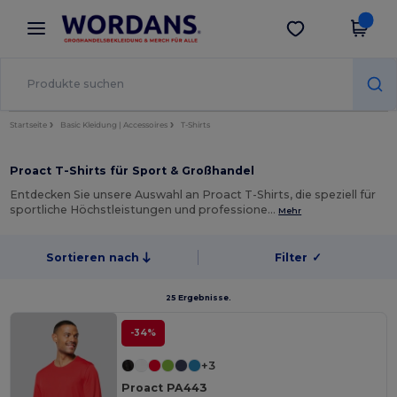
×
Wordans App
App holen
Bessere Preise in der App!
Startseite
Basic Kleidung | Accessoires
T-Shirts
Proact T-Shirts für Sport & Großhandel
Entdecken Sie unsere Auswahl an Proact T-Shirts, die speziell für
sportliche Höchstleistungen und professione…
Mehr
Sortieren nach
Filter
✓
25 Ergebnisse.
-34%
+3
Proact PA443