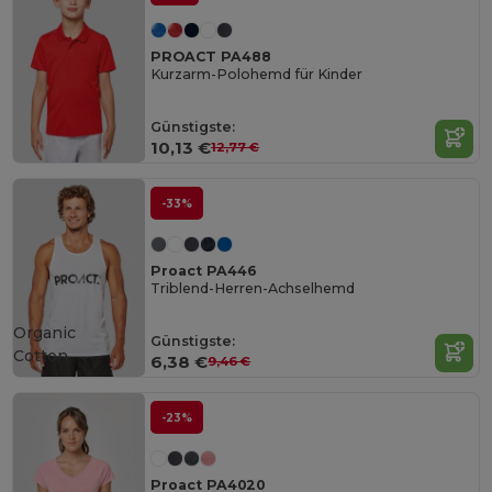
PROACT PA488
Kurzarm-Polohemd für Kinder
Günstigste:
10,13 €
12,77 €
-33%
Proact PA446
Triblend-Herren-Achselhemd
Organic
Günstigste:
Cotton
6,38 €
9,46 €
-23%
Proact PA4020