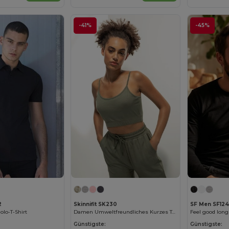
-41%
-45%
2
Skinnifit SK230
SF Men SF124
olo-T-Shirt
Damen Umweltfreundliches Kurzes Top mit Verstellbaren Trägern
Feel good long 
Günstigste:
Günstigste: