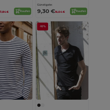
Günstigste:
9,30 €
Kaufen
Kaufen
7,84 €
16,04 €
-10%