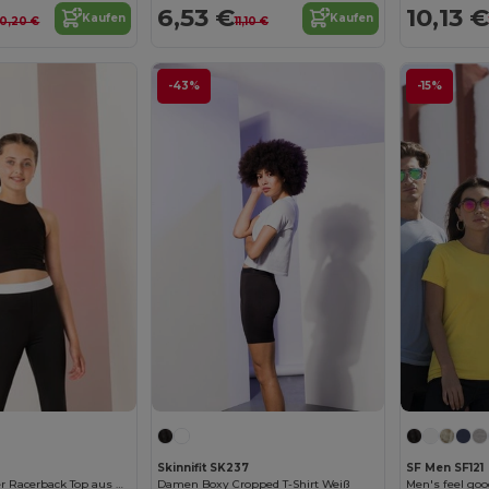
6,53 €
10,13 €
Kaufen
Kaufen
0,20 €
11,10 €
-43%
-15%
Skinnifit SK237
SF Men SF121
Bequemer Kinder Racerback Top aus Baumwolle
Damen Boxy Cropped T-Shirt Weiß
Men's feel good