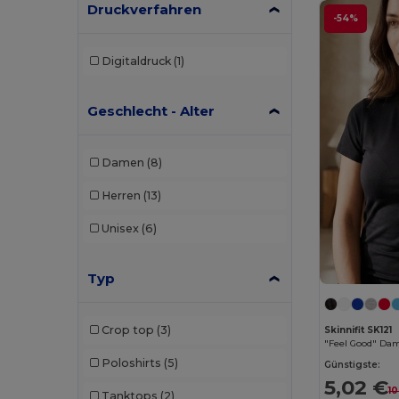
Druckverfahren
-54%
Digitaldruck
(1)
Geschlecht - Alter
Damen
(8)
Herren
(13)
Unisex
(6)
Typ
Crop top
(3)
Skinnifit SK121
"Feel Good" Dam
Poloshirts
(5)
Günstigste:
5,02 €
10
Tanktops
(2)