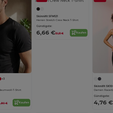
Skinnifit SFM121
Herren Stretch Crew Neck T-Shirt
Günstigste:
6,66 €
Kaufen
13,51 €
+3
Skinnifit SK10
Baumwoll-T-Shirt
Günstigste:
4,76 €
Kaufen
3,80 €