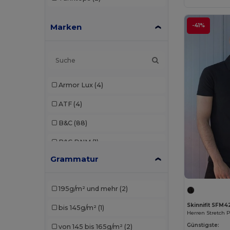
Marken
-41%
Armor Lux
(4)
ATF
(4)
B&C
(88)
B&C DNM
(1)
Grammatur
B&C Pro
(4)
Babybugz
(9)
195g/m² und mehr
(2)
Bella+Canvas
(21)
Skinnifit SFM4
bis 145g/m²
(1)
Herren Stretch P
Black&Match
(2)
Günstigste:
von 145 bis 165g/m²
(2)