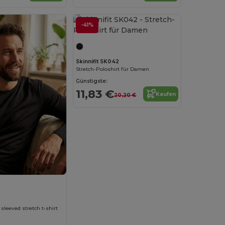
-41%
Skinnifit SK042
Stretch-Poloshirt für Damen
Günstigste:
11,83 €
Kaufen
20,20 €
sleeved stretch t-shirt