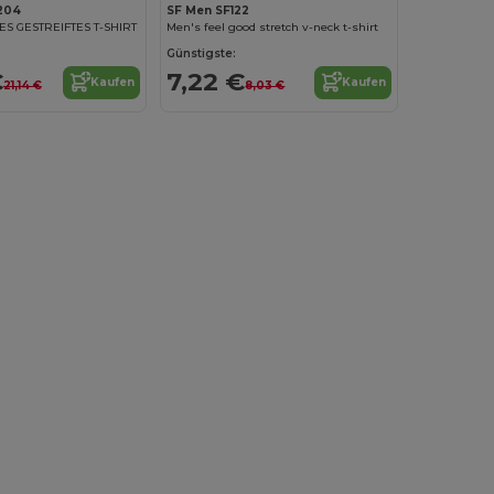
M204
SF Men SF122
S GESTREIFTES T-SHIRT
Men's feel good stretch v-neck t-shirt
Günstigste:
€
7,22 €
Kaufen
Kaufen
21,14 €
8,03 €