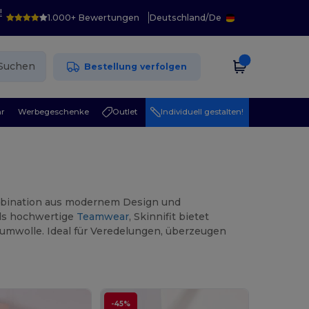
!
1.000+ Bewertungen
Deutschland
/
De
Suchen
Bestellung verfolgen
r
Werbegeschenke
Outlet
Individuell gestalten!
Kombination aus modernem Design und
ls hochwertige
Teamwear
, Skinnifit bietet
umwolle. Ideal für Veredelungen, überzeugen
-45%