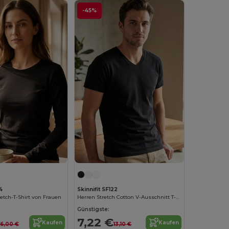
-45%
4
Skinnifit SF122
tch-T-Shirt von Frauen
Herren Stretch Cotton V-Ausschnitt T-Shirt
Günstigste:
7,22 €
Kaufen
Kaufen
16,00 €
13,10 €