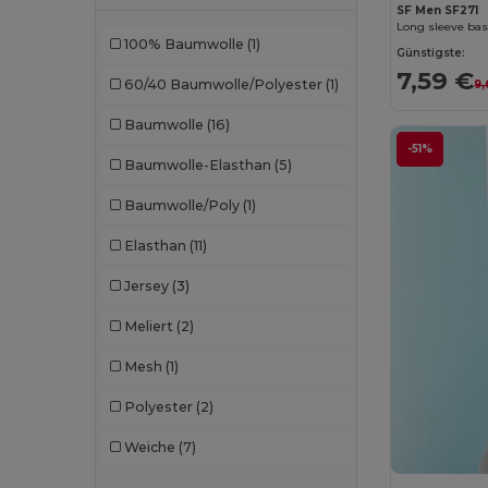
Karlowsky
(1)
SF Men SF271
Long sleeve base
100% Baumwolle
(1)
Larkwood
(8)
Günstigste:
7,59 €
60/40 Baumwolle/Polyester
(1)
9,
Lee
(2)
Baumwolle
(16)
Les Filosophes
(2)
-51%
Baumwolle-Elasthan
(5)
Malfini
(92)
Baumwolle/Poly
(1)
Malfini Premium
(18)
Elasthan
(11)
Mantis
(20)
Jersey
(3)
Mumbles
(1)
Meliert
(2)
Mustaghata
(3)
Mesh
(1)
Napapijri
(1)
Polyester
(2)
Neoblu
(6)
Weiche
(7)
Neutral
(23)