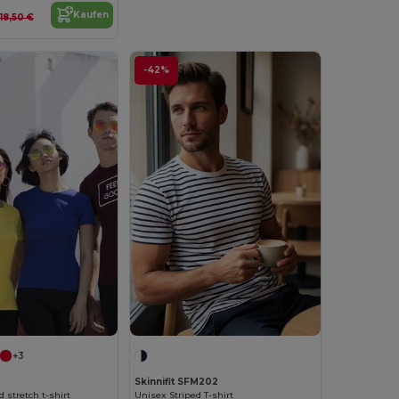
Kaufen
18,50 €
-42%
+3
Skinnifit SFM202
 stretch t-shirt
Unisex Striped T-shirt