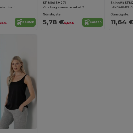
SF Mini SM271
Skinnifit SF
ball t-shirt
Kids long sleeve baseball T
LANGÄRMELIGE
Günstigste:
Günstigste:
5,78 €
11,64 
Kaufen
Kaufen
67 €
6,57 €