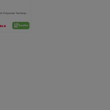
4
Damen Baumwoll-Polyester Tanktop mit Rundhalsausschnitt
Kaufen
,82 €