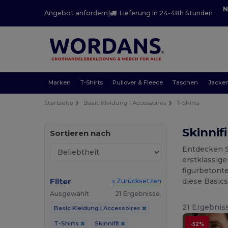
N
Angebot anfordern
|
Lieferung in 24-48h Stunden
Marken
T-Shirts
Pullover & Fleece
Taschen
Jacke
Startseite
Basic Kleidung | Accessoires
T-Shirts
Skinnif
Sortieren nach
Entdecken S
erstklassig
figurbetont
Filter
diese Basics
« Zurücksetzen
Ausgewählt
21 Ergebnisse.
21 Ergebnis
Basic Kleidung | Accessoires
T-Shirts
Skinnifit
-52%