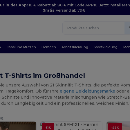
ur in der App:
10 € Rabatt ab 80 € mit Code APP10. Jetzt installieren
Gratis
Versand ab 79€
n
Caps und Mützen
Hemden
Arbeitskleidung
Sportkleidung
Meh
it T-Shirts im Großhandel
ie unsere Auswahl von 21 Skinnifit T-Shirts, die perfekte 
em Tragekomfort. Ob für Ihre
eigene Bekleidungsmarke
oder a
e Schnitte und innovative Materialmischungen wie Stretch-Ba
 durch Langlebigkeit und ein professionelles, weiches Finish.
se.
-51%
-42%