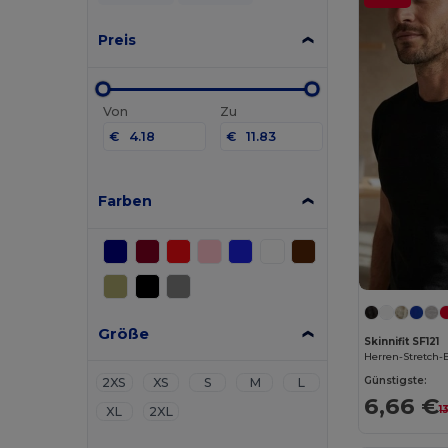
Preis
Von
Zu
€
€
Farben
Größe
Skinnifit SF121
Herren-Stretch-
Günstigste:
2XS
XS
S
M
L
6,66 €
1
XL
2XL