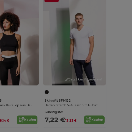
Jetzt konfigurieren!
6
Skinnifit SFM122
Damen Racerback Kurz Top aus Baumwollmischung
Herren Stretch V-Ausschnitt T-Shirt
Günstigste:
7,22 €
Kaufen
Kaufen
8,14 €
13,23 €