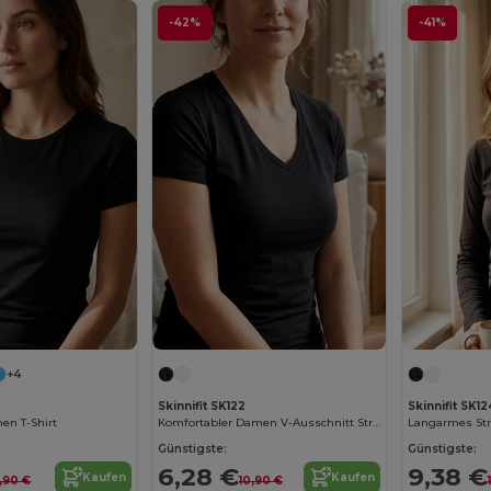
-42%
-41%
+4
Skinnifit SK122
Skinnifit SK12
en T-Shirt
Komfortabler Damen V-Ausschnitt Stretch-Shirt
Langarmes Stre
Günstigste:
Günstigste:
6,28 €
9,38 €
Kaufen
Kaufen
,90 €
10,90 €