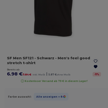
SF Men SF121
- Schwarz
- Men's feel good
stretch t-shirt
Bereits ab
6.98 €
|
-
11
%
7.84 €
inkl. MwSt
5.87 €
ohne MwSt
Kostenloser Versand ab 79 € in diesem Lager!
Farbe auswahl:
Alle anzeigen
+ 8