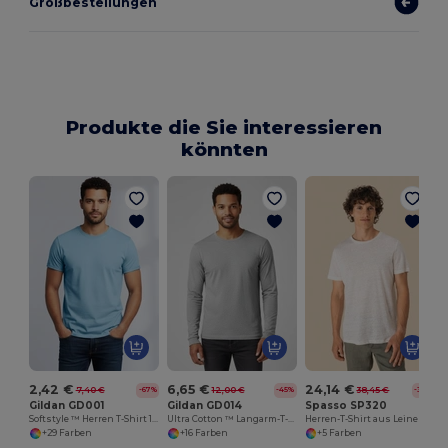
Großbestellungen
Produkte die Sie interessieren
könnten
A
2,42 €
6,65 €
24,14 €
7,40 €
12,00 €
38,45 €
-67%
-45%
-37%
Gildan GD001
Gildan GD014
Spasso SP320
Softstyle ™ Herren T-Shirt 100% Jersey Baumwolle
Ultra Cotton ™ Langarm-T-Shirt Herren
Herren-T-Shirt aus Leinen mit Rundhalsausschnitt
+29 Farben
+16 Farben
+5 Farben