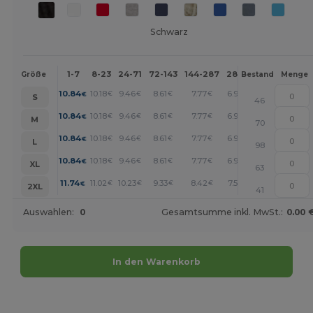
Schwarz
1-7
8-23
24-71
72-143
144-287
288 +
Mehr
Größe
Bestand
Menge
+
10.84
10.18
9.46
8.61
7.77
6.98
€
€
€
€
€
€
S
46
+
10.84
10.18
9.46
8.61
7.77
6.98
€
€
€
€
€
€
M
70
+
10.84
10.18
9.46
8.61
7.77
6.98
€
€
€
€
€
€
L
98
+
10.84
10.18
9.46
8.61
7.77
6.98
€
€
€
€
€
€
XL
63
+
11.74
11.02
10.23
9.33
8.42
7.57
€
€
€
€
€
€
2XL
41
Auswahlen:
0
Gesamtsumme inkl. MwSt.:
0.00 
In den Warenkorb
Jetzt konfigurieren!