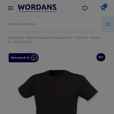
×
Wordans App
App holen
Bessere Preise in der App!
Startseite
Basic Kleidung | Accessoires
T-Shirts
Herren
Skinnifit SF121
W1
Versand in