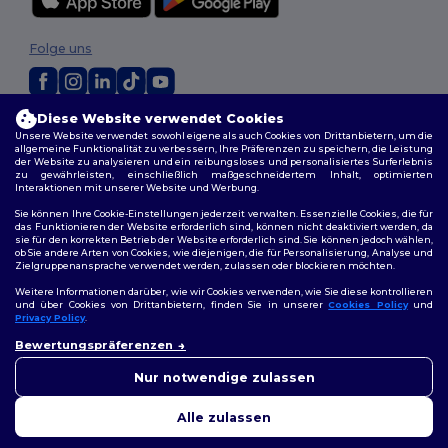
Folge uns
Diese Website verwendet Cookies
2026. Alle Rechte vorbehalten
Unsere Website verwendet sowohl eigene als auch Cookies von Drittanbietern, um die
Allgemeine Geschäftsbedingungen
|
Personalisierungsrichtlinien
|
allgemeine Funktionalität zu verbessern, Ihre Präferenzen zu speichern, die Leistung
Datenschutzbestimmungen
|
Cookie-Richtlinie
|
Site Map
der Website zu analysieren und ein reibungsloses und personalisiertes Surferlebnis
zu gewährleisten, einschließlich maßgeschneidertem Inhalt, optimierten
Interaktionen mit unserer Website und Werbung.
Berlin
|
Hamburg
|
München
|
Köln
|
Frankfurt
|
Essen
|
Dortmund
|
Sie können Ihre Cookie-Einstellungen jederzeit verwalten. Essenzielle Cookies, die für
Stuttgart
|
Düsseldorf
|
Bremen
das Funktionieren der Website erforderlich sind, können nicht deaktiviert werden, da
sie für den korrekten Betrieb der Website erforderlich sind. Sie können jedoch wählen,
ob Sie andere Arten von Cookies, wie diejenigen, die für Personalisierung, Analyse und
Zielgruppenansprache verwendet werden, zulassen oder blockieren möchten.
Weitere Informationen darüber, wie wir Cookies verwenden, wie Sie diese kontrollieren
und über Cookies von Drittanbietern, finden Sie in unserer
Cookies Policy
und
Privacy Policy
.
👋
Hallo
Bewertungspräferenzen
Wenn Sie Fragen oder
Bedenken haben, können Sie
Nur notwendige zulassen
uns jederzeit kontaktieren.
Unser Chatbot ist hier, um
Alle zulassen
Ihnen zu helfen.