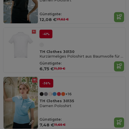
Damen Poloshirt
Günstigste:
12,08 €
17,62 €
-41%
TH Clothes 30130
Kurzärmeliges Poloshirt aus Baumwolle für Herren. Weiße Farbe
Günstigste:
6,75 €
11,39 €
-36%
+16
TH Clothes 30135
Damen Poloshirt
Günstigste:
7,48 €
11,65 €