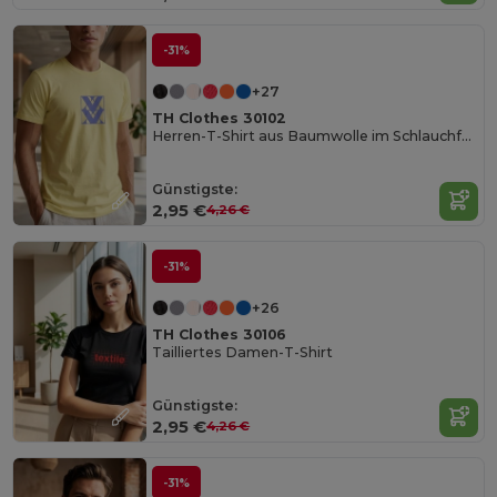
-31%
+27
TH Clothes 30102
Herren-T-Shirt aus Baumwolle im Schlauchformat
Günstigste:
2,95 €
4,26 €
-31%
+26
TH Clothes 30106
Tailliertes Damen-T-Shirt
Günstigste:
2,95 €
4,26 €
-31%