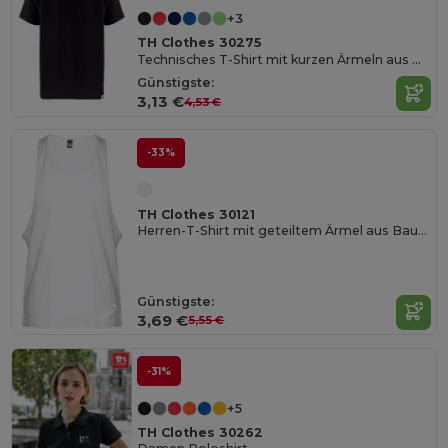
+3
TH Clothes 30275
Technisches T-Shirt mit kurzen Ärmeln aus Polyester für Kinder
Günstigste:
3,13 €
4,53 €
-33%
TH Clothes 30121
Herren-T-Shirt mit geteiltem Ärmel aus Baumwolle
Günstigste:
3,69 €
5,55 €
-31%
+5
TH Clothes 30262