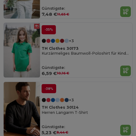
Günstigste:
7,48 €
11,65 €
-35%
+3
TH Clothes 30173
Kurzärmeliges Baumwoll-Poloshirt für Kinder (unisex)
Günstigste:
6,59 €
10,16 €
-38%
+3
TH Clothes 30124
Herren Langarm T-Shirt
Günstigste:
5,23 €
8,44 €