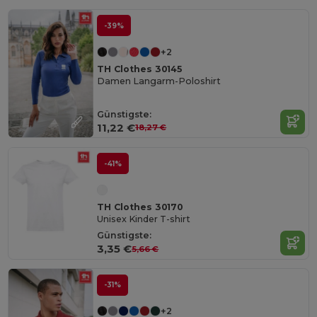
-39%
+2
TH Clothes 30145
Damen Langarm-Poloshirt
Günstigste:
11,22 €
18,27 €
-41%
TH Clothes 30170
Unisex Kinder T-shirt
Günstigste:
3,35 €
5,66 €
-31%
+2