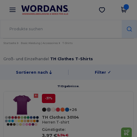
×
Wordans App
App holen
Bessere Preise in der App!
Startseite
Basic Kleidung | Accessoires
T-Shirts
Groß- und Einzelhandel
TH Clothes T-Shirts
Sortieren nach
Filter
✓
71 Ergebnisse.
-31%
+26
TH Clothes 30104
Herren T-shirt
Günstigste:
3,97 €
5,74 €