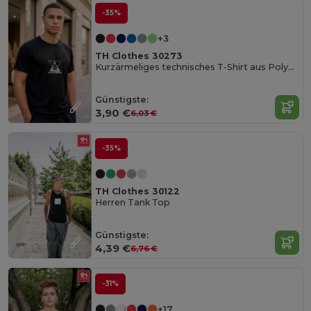
-35%
+3
TH Clothes 30273
Kurzärmeliges technisches T-Shirt aus Polyester
Günstigste:
3,90 €
6,03 €
-35%
TH Clothes 30122
Herren Tank Top
Günstigste:
4,39 €
6,76 €
-31%
+17