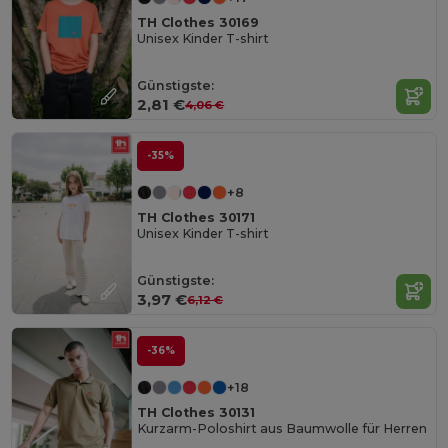
TH Clothes 30169
Unisex Kinder T-shirt
Günstigste:
2,81 €
4,06 €
-35%
+8
TH Clothes 30171
Unisex Kinder T-shirt
Günstigste:
3,97 €
6,12 €
-36%
+18
TH Clothes 30131
Kurzarm-Poloshirt aus Baumwolle für Herren