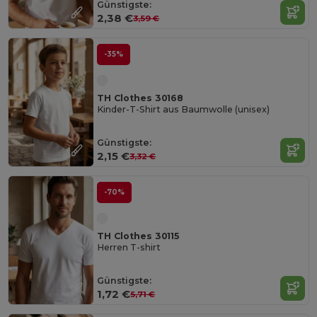
Günstigste:
2,38 €
3,59 €
-35%
TH Clothes 30168
Kinder-T-Shirt aus Baumwolle (unisex)
Günstigste:
2,15 €
3,32 €
-70%
TH Clothes 30115
Herren T-shirt
Günstigste:
1,72 €
5,71 €