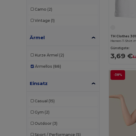
Camo
(2)
Vintage
(1)
TH Clothes 301
Ärmel
Günstigste:
3,69 €
Kurze Ärmel
(2)
5
Ärmellos
(88)
-38%
Einsatz
Casual
(15)
Gym
(2)
Outdoor
(3)
Sport / Performance
(5)