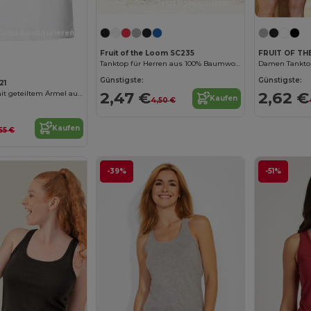
Jetzt konfigurieren!
Jetzt konfigurieren!
Fruit of the Loom SC235
FRUIT OF TH
Tanktop für Herren aus 100% Baumwolle
Damen Tanktop 
Günstigste:
Günstigste:
21
2,47 €
2,62 €
Herren-T-Shirt mit geteiltem Ärmel aus Baumwolle
Kaufen
4,50 €
Kaufen
,55 €
-39%
-51%