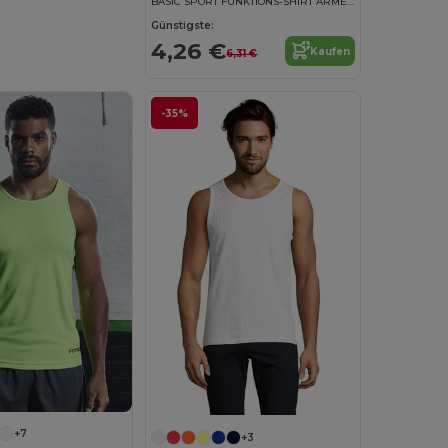
BASIC SPORT FUNKTIONS-SHIRT ÄRMELLOS
Günstigste:
4,26 €
Kaufen
6,31 €
-35%
+7
+3