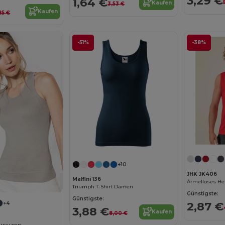
3,29 €
1,64 €
Kaufen
3,53 €
Kaufen
85 €
-51%
-38%
+10
JHK JK406
Malfini 136
Ärmelloses Her
Triumph T-Shirt Damen
Günstigste:
Günstigste:
2,87 €
+4
3,88 €
Kaufen
8,00 €