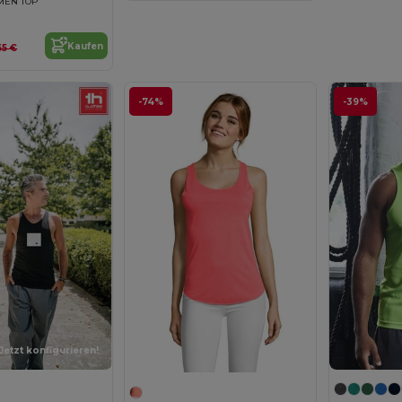
MEN TOP
Kaufen
,65 €
-74%
-39%
Jetzt konfigurieren!