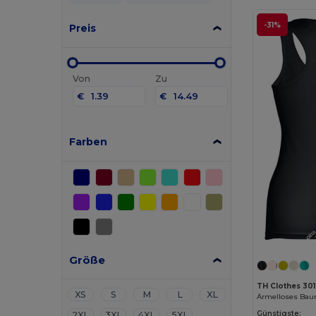
-31%
Preis
Von
Zu
€
€
Farben
Größe
TH Clothes 30
XS
S
M
L
XL
Günstigste:
2XL
3XL
4XL
5XL