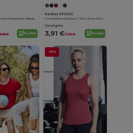
2
Kariban K3022IC
woll-Racerback-Weste
Umweltfreundliches T-Shirt ohne Ärmel für Herren
Günstigste:
3,91 €
Kaufen
Kaufen
9,18 €
7,36 €
-45%