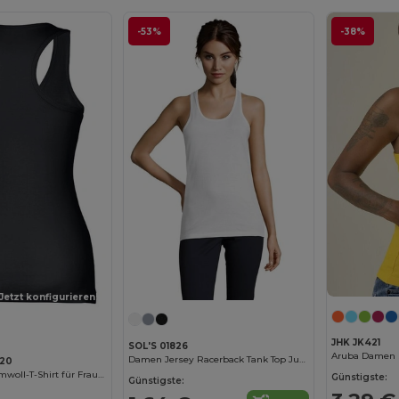
-53%
-38%
Jetzt konfigurieren!
JHK JK421
SOL'S 01826
Damen Jersey Racerback Tank Top Justin
120
Ärmelloses Baumwoll-T-Shirt für Frauen
Günstigste:
Günstigste: