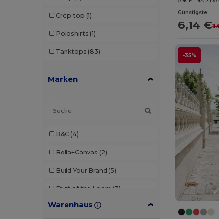
ANGELINA > DA
Günstigste:
Crop top
(1)
6,14 €
11
Poloshirts
(1)
Tanktops
(83)
-35%
Marken
B&C
(4)
Bella+Canvas
(2)
Build Your Brand
(5)
Fruit of the Loom
(3)
Warenhaus
Gildan
(5)