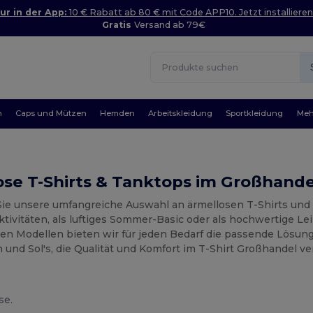
ur in der App:
10 € Rabatt ab 80 € mit Code APP10. Jetzt installieren
Gratis
Versand ab 79€
n
Caps und Mützen
Hemden
Arbeitskleidung
Sportkleidung
Meh
se T-Shirts & Tanktops im Großhande
ie unsere umfangreiche Auswahl an ärmellosen T-Shirts und 
ktivitäten, als luftiges Sommer-Basic oder als hochwertige Lei
en Modellen bieten wir für jeden Bedarf die passende Lösung.
 und Sol's, die Qualität und Komfort im T-Shirt Großhandel ve
se.