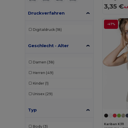
3,35 €
4,
Druckverfahren
-47%
Digitaldruck
(18)
Geschlecht - Alter
Damen
(38)
Herren
(49)
Kinder
(1)
Unisex
(29)
Typ
Kariban K311
Body
(3)