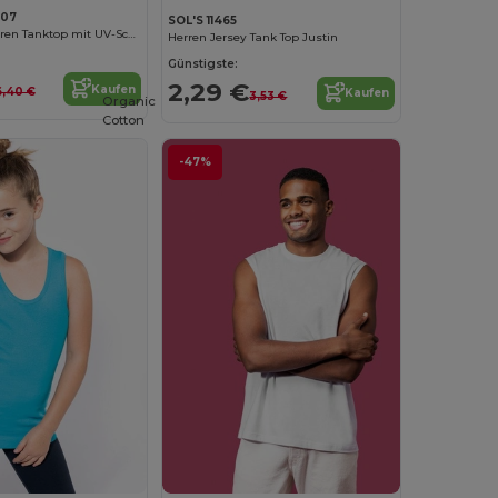
007
SOL'S 11465
Sportlicher Herren Tanktop mit UV-Schutz
Herren Jersey Tank Top Justin
Günstigste:
2,29 €
Kaufen
6,40 €
Kaufen
3,53 €
Organic
Cotton
-47%