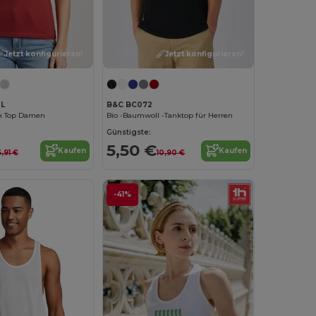
Jetzt konfigurieren!
Jetzt konfigurieren!
0L
B&C BC072
nk Top Damen
Bio -Baumwoll -Tanktop für Herren
Günstigste:
5,50 €
Kaufen
Kaufen
,91 €
10,90 €
-41%