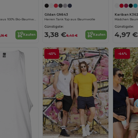
Gildan GN643
Kariban K36
Damen Tanktop aus 100% Bio-Baumwolle für heiße Tage
Herren Tank Top aus Baumwolle
Mädchen Baum
Günstigste:
Günstigste:
3,38 €
4,97 €
Kaufen
Kaufen
,16 €
6,40 €
-45%
-44%