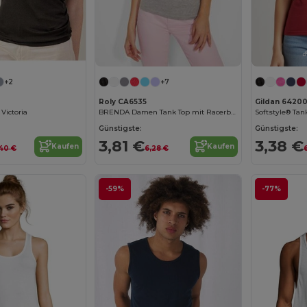
+2
+7
Roly CA6535
Gildan 6420
Victoria
BRENDA Damen Tank Top mit Racerback
Softstyle® Ta
Günstigste:
Günstigste:
3,81 €
3,38 €
Kaufen
Kaufen
,40 €
6,28 €
6
-59%
-77%