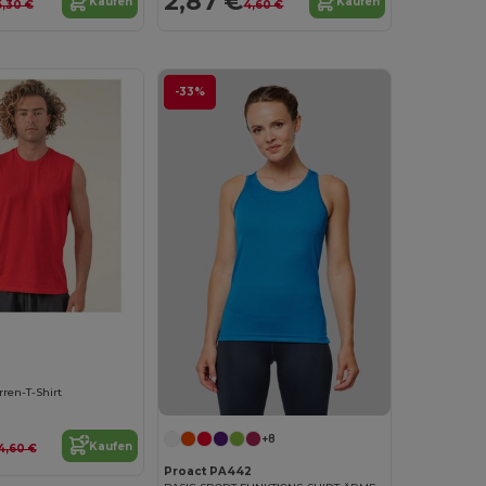
2,87 €
Kaufen
Kaufen
5,30 €
4,60 €
-33%
ren-T-Shirt
+8
Kaufen
4,60 €
Proact PA442