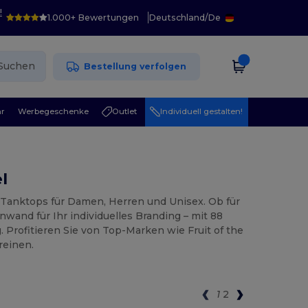
!
1.000+ Bewertungen
Deutschland
/
De
Suchen
Bestellung verfolgen
r
Werbegeschenke
Outlet
Individuell gestalten!
l
Tanktops für Damen, Herren und Unisex. Ob für
nwand für Ihr individuelles Branding – mit 88
 Profitieren Sie von Top-Marken wie Fruit of the
reinen.
1
2