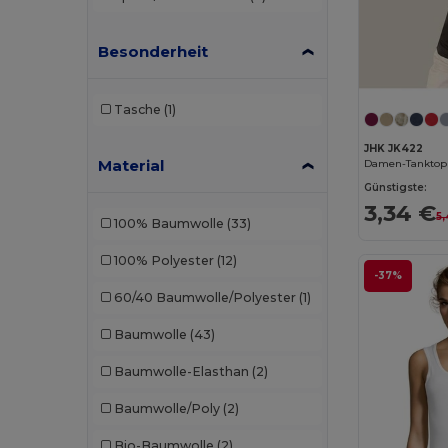
Besonderheit
Tasche
(1)
JHK JK422
Material
Damen-Tanktop 
Günstigste:
3,34 €
5
100% Baumwolle
(33)
100% Polyester
(12)
-37%
60/40 Baumwolle/Polyester
(1)
Baumwolle
(43)
Baumwolle-Elasthan
(2)
Baumwolle/Poly
(2)
Bio-Baumwolle
(2)