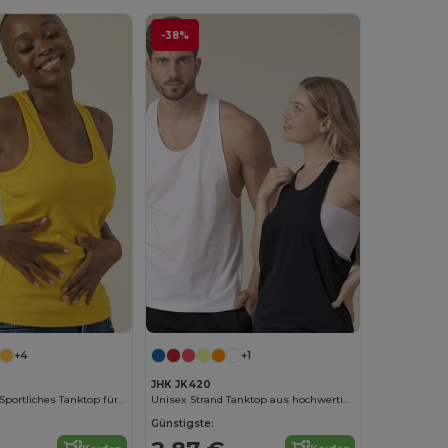
-38%
+4
+1
JHK JK420
Aruba Damen Sportliches Tanktop für Fitness
Unisex Strand Tanktop aus hochwertiger Baumwolle
Günstigste: