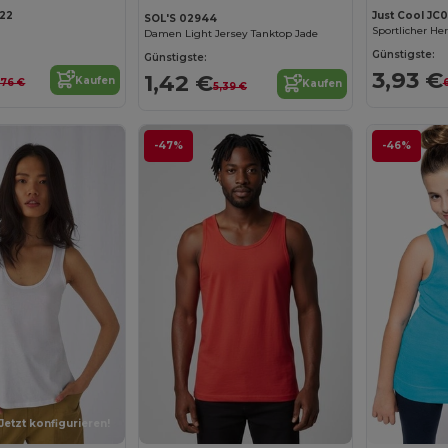
122
Just Cool JC
SOL'S 02944
Damen Light Jersey Tanktop Jade
Günstigste:
Günstigste:
3,93 €
1,42 €
Kaufen
,76 €
Kaufen
5,39 €
-47%
-46%
Jetzt konfigurieren!