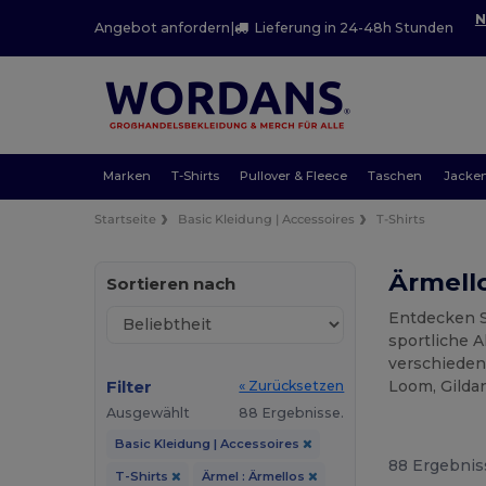
N
Angebot anfordern
|
Lieferung in 24-48h Stunden
Marken
T-Shirts
Pullover & Fleece
Taschen
Jacke
Startseite
Basic Kleidung | Accessoires
T-Shirts
Ärmello
Sortieren nach
Entdecken S
sportliche A
verschieden
Filter
Loom, Gildan
« Zurücksetzen
Ausgewählt
88 Ergebnisse.
Basic Kleidung | Accessoires
88 Ergebnis
T-Shirts
Ärmel : Ärmellos