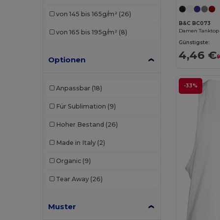
Skinnifit
(2)
von 145 bis 165g/m²
(26)
SOL'S
(7)
B&C BC073
von 165 bis 195g/m²
(8)
Stedman
(1)
Günstigste:
4,46 €
9
TH Clothes
(4)
Optionen
Tombo
(2)
-33%
Anpassbar
(18)
Valento
(7)
Für Sublimation
(9)
Hoher Bestand
(26)
Made in Italy
(2)
Organic
(9)
Tear Away
(26)
Muster