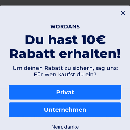
Du hast 10€
Rabatt erhalten!
Kommentar hinzufügen
Um deinen Rabatt zu sichern, sag uns:
Für wen kaufst du ein?
Privat
Unternehmen
rodukte die Sie interessieren könnt
Nein, danke