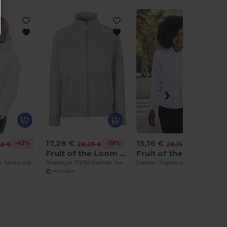
17,28 €
15,16 €
-42%
-38%
-46%
45 €
28,05 €
28,15 €
F
Fruit of the Loom SS310
Fruit of the Loom SS012
Damen Softshell Jacke mit Kapuze
Premium 70/30 Damen Sweatshirt Jacke
Damen Popeline Langarm Bluse
+4 Farben