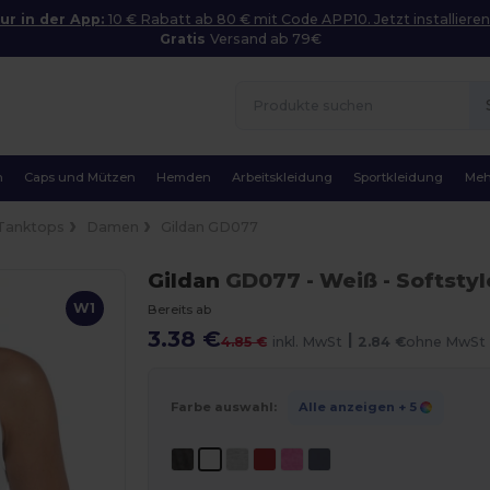
ur in der App:
10 € Rabatt ab 80 € mit Code APP10. Jetzt installieren
Gratis
Versand ab 79€
n
Caps und Mützen
Hemden
Arbeitskleidung
Sportkleidung
Meh
Tanktops
Damen
Gildan GD077
Gildan
GD077
- Weiß
- Softsty
W1
Bereits ab
3.38 €
|
4.85 €
inkl. MwSt
2.84 €
ohne MwSt
Farbe auswahl:
Alle anzeigen
+ 5