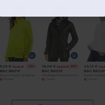
9,25 €
18,08 €
43,12 €
-36%
-66%
14,40 €
52,60 €
74,
B&C B601F
B&C B603F
B&C B630
Sirocco Damen Windbreaker
Vielseitige Winterparka mit Versteckter Kapuze
+10 Farben
+1 Farben
+3 Farben