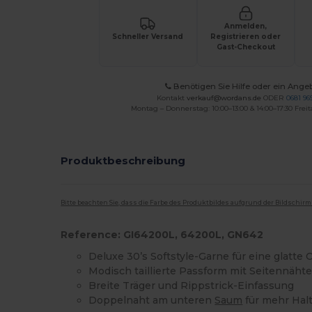
Anmelden,
Schneller Versand
Registrieren oder
Gast-Checkout
Benötigen Sie Hilfe oder ein Ange
Kontakt
verkauf@wordans.de
ODER
0681 969
Montag – Donnerstag: 10:00–13:00 & 14:00–17:30 Freit
Produktbeschreibung
Bitte beachten Sie, dass die Farbe des Produktbildes aufgrund der Bildschir
Reference: GI64200L, 64200L, GN642
Deluxe 30’s Softstyle-Garne für eine glatte 
Modisch taillierte Passform mit Seitennäht
Breite Träger und Rippstrick-Einfassung
Doppelnaht am unteren
Saum
für mehr Halt