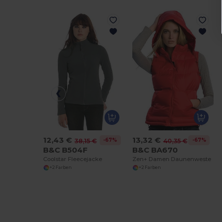
12,43 €
13,32 €
-67%
-67%
38,15 €
40,35 €
B&C B504F
B&C BA670
Coolstar Fleecejacke
Zen+ Damen Daunenweste
+2 Farben
+2 Farben