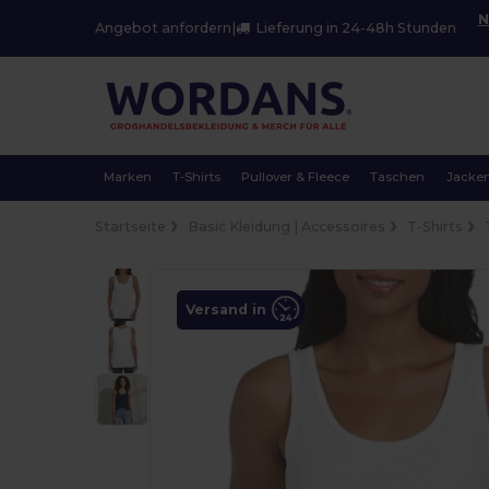
N
Angebot anfordern
|
Lieferung in 24-48h Stunden
Marken
T-Shirts
Pullover & Fleece
Taschen
Jacke
Startseite
Basic Kleidung | Accessoires
T-Shirts
Versand in