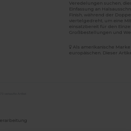
Veredelungen suchen, dies
Einfassung an Halsausschn
Finish, während der Doppel
viertelgedreht, um eine Mi
einsatzbereit für den Einz
Großbestellungen und We
Als amerikanische Marke 
europäischen. Dieser Artik
73 verkaufte Artikel
erarbeitung