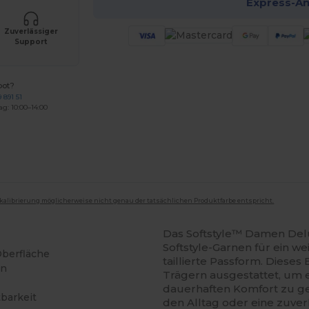
Express-A
Zuverlässiger
Support
bot?
 891 51
ag: 10:00–14:00
mkalibrierung möglicherweise nicht genau der tatsächlichen Produktfarbe entspricht.
Das Softstyle™ Damen Delu
Softstyle-Garnen für ein w
Oberfläche
taillierte Passform. Dieses
en
Trägern ausgestattet, um 
dauerhaften Komfort zu gewä
barkeit
den Alltag oder eine zuver