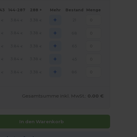
143
144-287
288 +
Mehr
Bestand
Menge
+
9
3.84
3.38
21
€
€
€
+
9
3.84
3.38
68
€
€
€
+
9
3.84
3.38
65
€
€
€
+
9
3.84
3.38
45
€
€
€
+
9
3.84
3.38
86
€
€
€
Gesamtsumme inkl. MwSt.:
0.00 €
In den Warenkorb