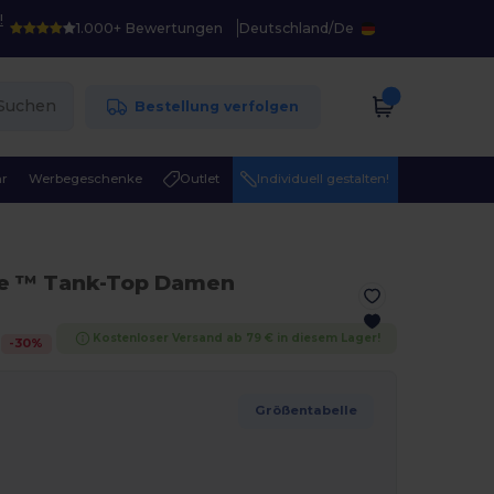
!
1.000+ Bewertungen
Deutschland
/
De
Suchen
Bestellung verfolgen
r
Werbegeschenke
Outlet
Individuell gestalten!
le ™ Tank-Top Damen
Kostenloser Versand ab 79 € in diesem Lager!
-
30
%
Größentabelle