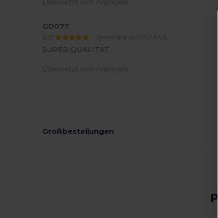
Übersetzt von Français
GD077
5.0
Bewertung von SYLVIA B.
SUPER QUALITÄT
Übersetzt von Français
Großbestellungen
P