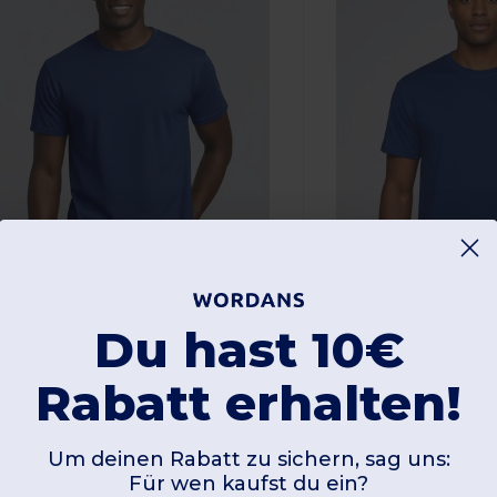
Du hast 10€
2,60 €
-52%
5,40 €
2,60 €
Rabatt erhalten!
4,05 €
ildan GD005
Gildan GI5000
Um deinen Rabatt zu sichern, sag uns:
aumwoll T-Shirt Herren
Für wen kaufst du ein?
Kurzarm Baumwoll T