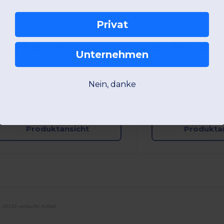
00% Baumwolle
85 gsm
100% Baumwolle
Privat
180 gsm
Unternehmen
+40 Farben
+37 Farben
S
M
L
XL
2XL
3XL
S
M
L
XL
Nein, danke
W1
Frankreich
W1
Frankreich
Produktansicht
Produkta
28129 verkaufte Artikel