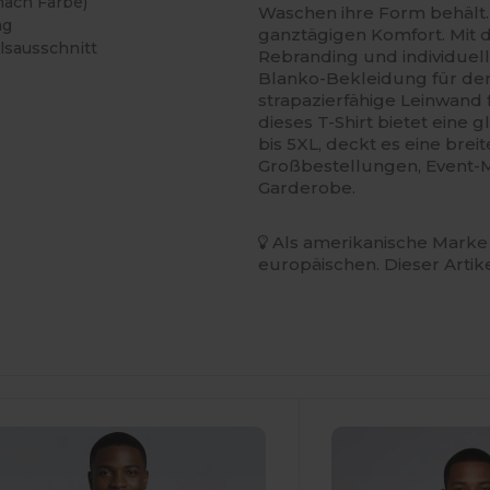
nach Farbe)
Waschen ihre Form behält. D
ng
ganztägigen Komfort. Mit de
lsausschnitt
Rebranding und individuell
Blanko-Bekleidung für de
strapazierfähige Leinwand 
dieses T-Shirt bietet eine 
bis 5XL, deckt es eine brei
Großbestellungen, Event-M
Garderobe.
Als amerikanische Marke 
europäischen. Dieser Artik
Jetzt
Jetzt
onfigurieren!
Konfigurieren!