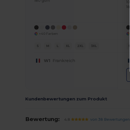
180 gsm
1
1
+40 Farben
S
M
L
XL
2XL
3XL
W1
Frankreich
Kundenbewertungen zum Produkt
Bewertung:
4.8
von 38 Bewertungen