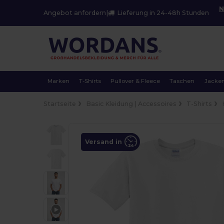
N
Angebot anfordern
|
Lieferung in 24-48h Stunden
Marken
T-Shirts
Pullover & Fleece
Taschen
Jacke
Startseite
Basic Kleidung | Accessoires
T-Shirts
Versand in