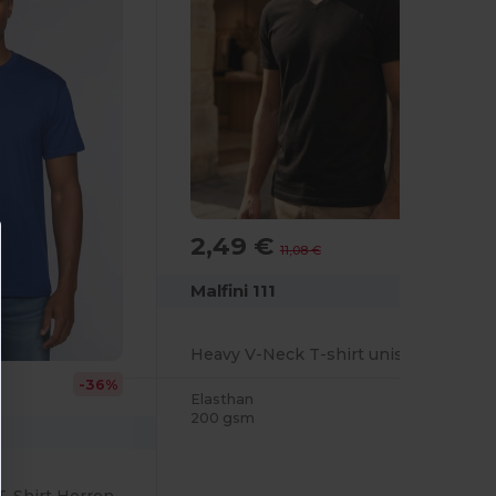
2,49 €
-77%
11,08 €
Malfini 111
Heavy V-Neck T-shirt unisex
-36%
Elasthan
200 gsm
-Shirt Herren