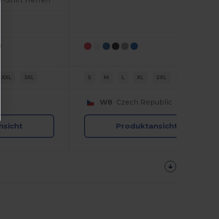
XXL
3XL
S
M
L
XL
2XL
3XL
W8
Czech Republic
nsicht
Produktansicht