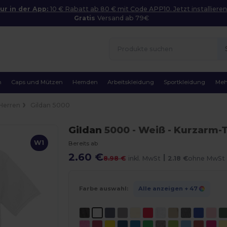
ur in der App:
10 € Rabatt ab 80 € mit Code APP10. Jetzt installieren
Gratis
Versand ab 79€
n
Caps und Mützen
Hemden
Arbeitskleidung
Sportkleidung
Meh
Herren
Gildan 5000
Gildan
5000
- Weiß
- Kurzarm-T
W1
Bereits ab
2.60 €
|
8.98 €
inkl. MwSt
2.18 €
ohne MwSt
Farbe auswahl:
Alle anzeigen
+ 47