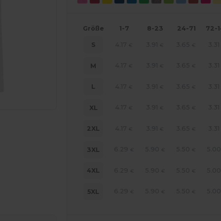
Größe
1-7
8-23
24-71
72-
4.17
3.91
3.65
3.31
S
€
€
€
4.17
3.91
3.65
3.31
M
€
€
€
4.17
3.91
3.65
3.31
L
€
€
€
4.17
3.91
3.65
3.31
XL
€
€
€
4.17
3.91
3.65
3.31
2XL
€
€
€
6.29
5.90
5.50
5.0
3XL
€
€
€
6.29
5.90
5.50
5.0
4XL
€
€
€
line HIER!
6.29
5.90
5.50
5.0
5XL
€
€
€