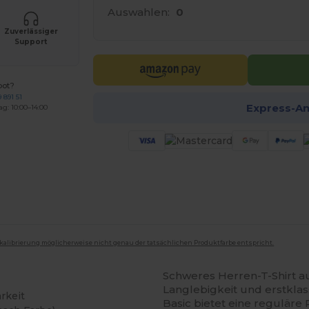
Auswahlen:
0
Zuverlässiger
Support
bot?
 891 51
Express-A
ag: 10:00–14:00
mkalibrierung möglicherweise nicht genau der tatsächlichen Produktfarbe entspricht.
Schweres Herren-T-Shirt a
Langlebigkeit und erstkla
rkeit
Basic bietet eine reguläre