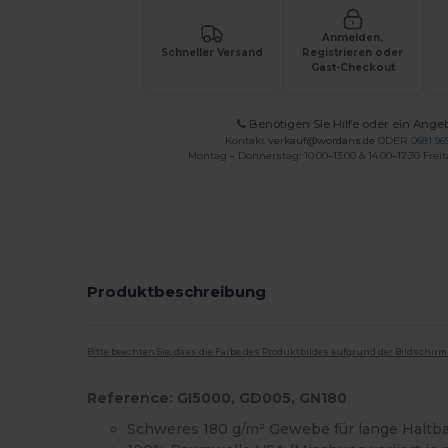
Anmelden,
Schneller Versand
Registrieren oder
Gast-Checkout
Benötigen Sie Hilfe oder ein Ange
Kontakt
verkauf@wordans.de
ODER
0681 969
Montag – Donnerstag: 10:00–13:00 & 14:00–17:30 Freit
Produktbeschreibung
Bitte beachten Sie, dass die Farbe des Produktbildes aufgrund der Bildschir
Reference: GI5000, GD005, GN180
Schweres 180 g/m² Gewebe für lange Haltba