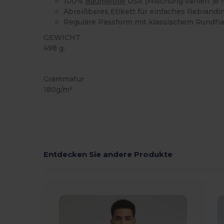
100%
Baumwolle
USA (Mischung variiert je 
Abreißbares Etikett für einfaches Rebrandi
Reguläre Passform mit klassischem Rundha
GEWICHT
498 g.
Anpassbar
Hoher Bestand
Grammatur
180g/m²
Entdecken Sie andere Produkte
Jetzt
Konfigurieren!
K