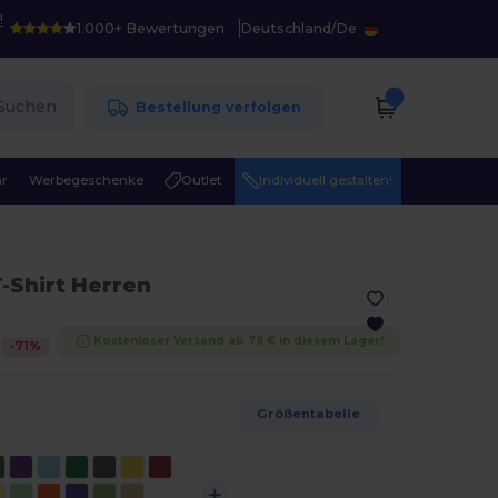
!
1.000+ Bewertungen
Deutschland
/
De
Suchen
Bestellung verfolgen
r
Werbegeschenke
Outlet
Individuell gestalten!
-Shirt Herren
Kostenloser Versand ab 79 € in diesem Lager!
-
71
%
Größentabelle