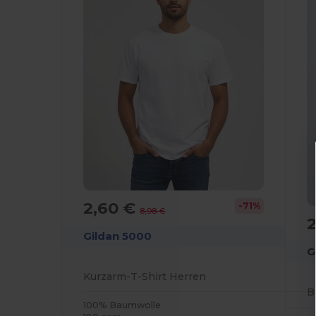
2,60 €
-71%
8,98 €
Gildan 5000
G
Kurzarm-T-Shirt Herren
B
100% Baumwolle