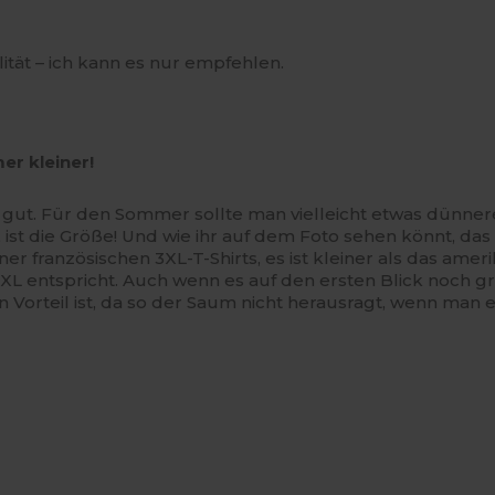
alität – ich kann es nur empfehlen.
er kleiner!
lich gut. Für den Sommer sollte man vielleicht etwas dünne
, ist die Größe! Und wie ihr auf dem Foto sehen könnt,
ner französischen 3XL-T-Shirts, es ist kleiner als das ame
L entspricht. Auch wenn es auf den ersten Blick noch grö
n Vorteil ist, da so der Saum nicht herausragt, wenn man e