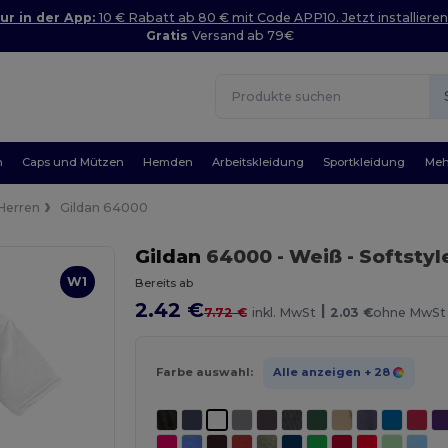
ur in der App:
10 € Rabatt ab 80 € mit Code APP10. Jetzt installieren
Gratis
Versand ab 79€
n
Caps und Mützen
Hemden
Arbeitskleidung
Sportkleidung
Meh
Herren
Gildan 64000
Gildan
64000
- Weiß
- Softsty
W1
Bereits ab
2.42 €
|
7.72 €
inkl. MwSt
2.03 €
ohne MwSt
Farbe auswahl:
Alle anzeigen
+ 28