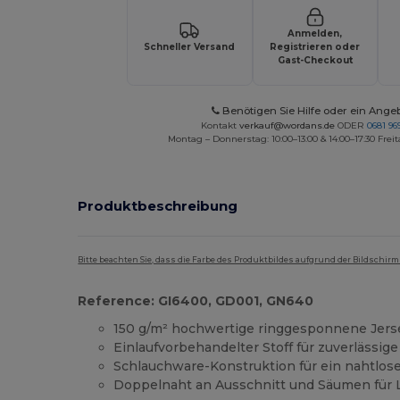
Anmelden,
Schneller Versand
Registrieren oder
Gast-Checkout
Benötigen Sie Hilfe oder ein Ange
Kontakt
verkauf@wordans.de
ODER
0681 969
Montag – Donnerstag: 10:00–13:00 & 14:00–17:30 Freit
Produktbeschreibung
Bitte beachten Sie, dass die Farbe des Produktbildes aufgrund der Bildschir
Reference: GI6400, GD001, GN640
150 g/m² hochwertige ringgesponnene Jer
Einlaufvorbehandelter Stoff für zuverlässig
Schlauchware-Konstruktion für ein nahtlose
Doppelnaht an Ausschnitt und Säumen für 