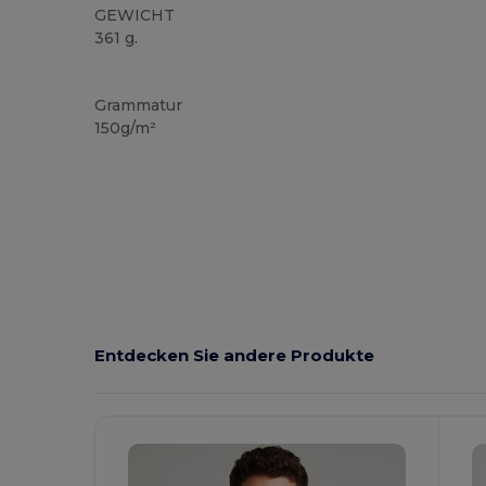
GEWICHT
361 g.
Anpassbar
Hoher Bestand
Grammatur
150g/m²
Entdecken Sie andere Produkte
Jetzt
Konfigurieren!
K