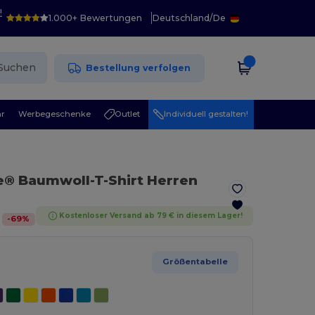
!
1.000+ Bewertungen
Deutschland
/
De
Suchen
Bestellung verfolgen
r
Werbegeschenke
Outlet
Individuell gestalten!
le® Baumwoll-T-Shirt Herren
Kostenloser Versand ab 79 € in diesem Lager!
-
69
%
Größentabelle