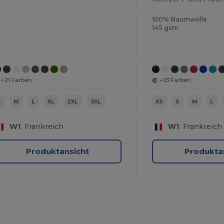
100% Baumwolle
145 gsm
+21 Farben
+33 Farben
S
M
L
XL
2XL
3XL
XS
S
M
L
W1
Frankreich
W1
Frankreich
Produktansicht
Produkta