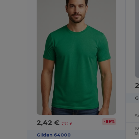
G
2,42 €
-69%
7,72 €
1
1
Gildan 64000