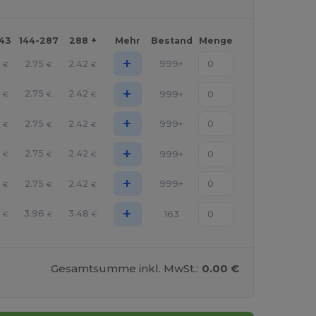
143
144-287
288 +
Mehr
Bestand
Menge
+
9
2.75
2.42
999+
€
€
€
+
9
2.75
2.42
999+
€
€
€
+
9
2.75
2.42
999+
€
€
€
+
9
2.75
2.42
999+
€
€
€
+
9
2.75
2.42
999+
€
€
€
+
3
3.96
3.48
163
€
€
€
Gesamtsumme inkl. MwSt.:
0.00 €