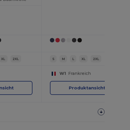
XL
2XL
S
M
L
XL
2XL
W1
Frankreich
nsicht
Produktansicht