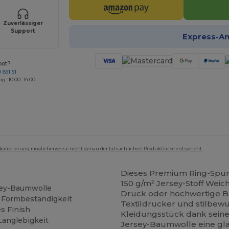
Zuverlässiger
Support
Express-A
bot?
 891 51
ag: 10:00–14:00
mkalibrierung möglicherweise nicht genau der tatsächlichen Produktfarbe entspricht.
Dieses Premium Ring-Spun
150 g/m² Jersey-Stoff Weich
sey-Baumwolle
Druck oder hochwertige Bas
e Formbeständigkeit
Textildrucker und stilbewu
s Finish
Kleidungsstück dank sein
Langlebigkeit
Jersey-Baumwolle eine gl