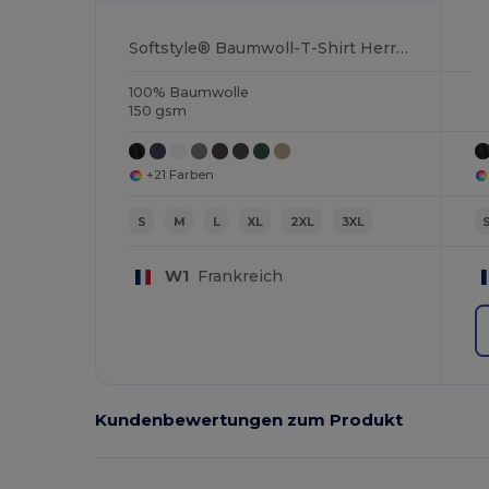
Softstyle® Baumwoll-T-Shirt Herren
100% Baumwolle
150 gsm
+21 Farben
S
M
L
XL
2XL
3XL
W1
Frankreich
Kundenbewertungen zum Produkt