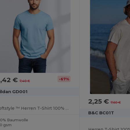
2,42 €
-67%
7,40 €
ildan GD001
2,25 €
7,60 €
Softstyle ™ Herren T-Shirt 100% Jersey Baumwolle
B&C BC01T
00% Baumwolle
50 gsm
Herren T-Shirt 10