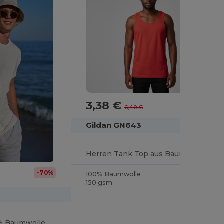
3,38 €
-47%
6,40 €
Gildan GN643
Herren Tank Top aus Baumwolle
-70%
100% Baumwolle
150 gsm
0% Baumwolle