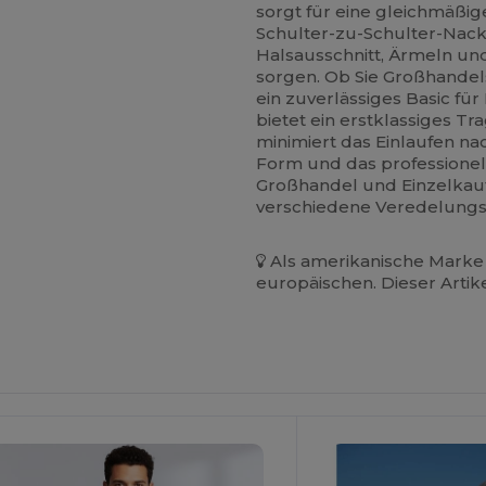
sorgt für eine gleichmäßi
Schulter-zu-Schulter-Nac
Halsausschnitt, Ärmeln u
sorgen. Ob Sie Großhande
ein zuverlässiges Basic für
bietet ein erstklassiges T
minimiert das Einlaufen n
Form und das professionell
Großhandel und Einzelkauf, 
verschiedene Veredelungs
Als amerikanische Marke 
europäischen. Dieser Artik
Jetzt
Jetzt
onfigurieren!
Konfigurieren!