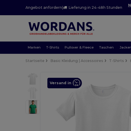
N
Angebot anfordern
|
Lieferung in 24-48h Stunden
Marken
T-Shirts
Pullover & Fleece
Taschen
Jacke
Startseite
Basic Kleidung | Accessoires
T-Shirts
Versand in