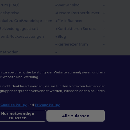
trum (FAQ)
Wer wir sind
delspreise
Unsere Partnerdrucker
 lokal zu Großhandelspreisen
Für Influencer
Bekleidungsgeschäft
Kontaktieren Sie uns
en & Rückerstattungen
Blog
Karrierezentrum
methoden
incodes
n zu speichern, die Leistung der Website zu analysieren und ein
rer Website und Werbung.
n nicht deaktiviert werden, da sie für den korrekten Betrieb der
Zielgruppenansprache verwendet werden, zulassen oder blockieren
ap
r
Cookies Policy
und
Privacy Policy
.
Nur notwendige
Alle zulassen
zulassen
|
Bremen