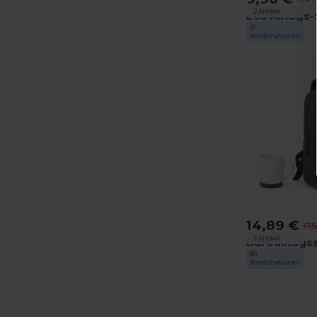
2 Artikel
21
GiftRetail
Kombinationen
14,89 €
17,
3 Artikel
80
GiftRetail
Kombinationen