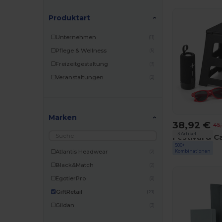
Produktart
Unternehmen
(11)
Pflege & Wellness
(5)
Freizeitgestaltung
(3)
Veranstaltungen
(2)
Marken
38,92 €
45
3 Artikel
500+
GiftRetail
Atlantis Headwear
Kombinationen
(2)
Black&Match
(2)
EgotierPro
(8)
GiftRetail
(21)
Gildan
(3)
Herock
(1)