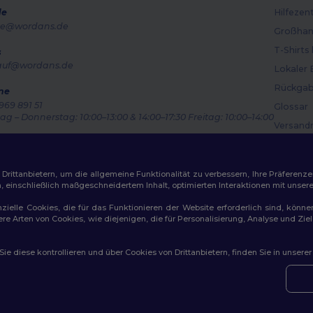
de
Hilfezen
e@wordans.de
Großhan
T-Shirts
s
auf@wordans.de
Lokaler 
Rückgab
ne
969 891 51
Glossar
g – Donnerstag: 10:00–13:00 & 14:00–17:30 Freitag: 10:00–14:00
Versand
ragsverfolgung
Gutsche
ittanbietern, um die allgemeine Funktionalität zu verbessern, Ihre Präferenze
n, einschließlich maßgeschneidertem Inhalt, optimierten Interaktionen mit unse
zielle Cookies, die für das Funktionieren der Website erforderlich sind, könne
dere Arten von Cookies, wie diejenigen, die für Personalisierung, Analyse und 
ichtlinien
|
Datenschutzbestimmungen
|
Cookie-Richtlinie
|
Site M
e diese kontrollieren und über Cookies von Drittanbietern, finden Sie in unsere
amburg
|
München
|
Köln
|
Frankfurt
|
Essen
|
Dortmund
|
Stuttgart
|
Düsseldorf