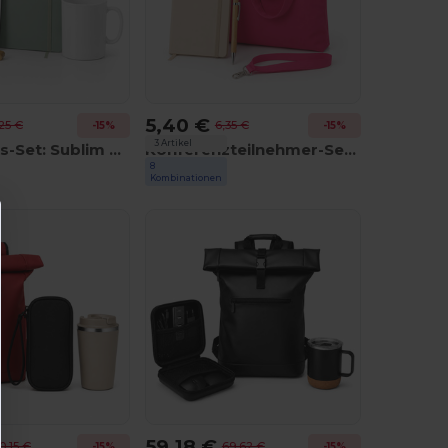
5,40 €
,25 €
6,35 €
-15%
-15%
3 Artikel
Fernarbeits-Set: Sublim MO8040 + Arconot AR1804 + Sulimpad MO9833 + USB MO1202
Konferenzteilnehmer-Set: Simple Lany MO9058 + Arconot MO1804 + Sumatra MO7318 + Cottonel Colour MO9268
8
GiftRetail
Kombinationen
59,18 €
0,15 €
69,62 €
-15%
-15%