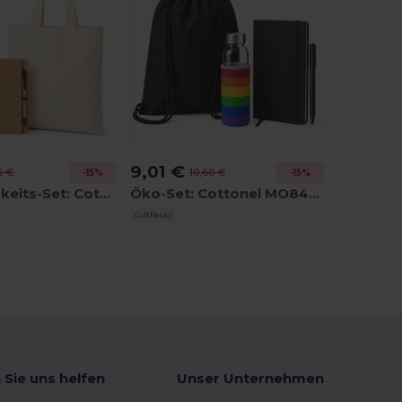
9,01 €
6 €
10,60 €
-15%
-15%
Nachhaltigkeits-Set: Cottonel MO9267 + Remid MO2403 + Sonora MO9859
Öko-Set: Cottonel MO8484 + Utah Glass MO9358 + Nota MO2524
GiftRetail
 Sie uns helfen
Unser Unternehmen