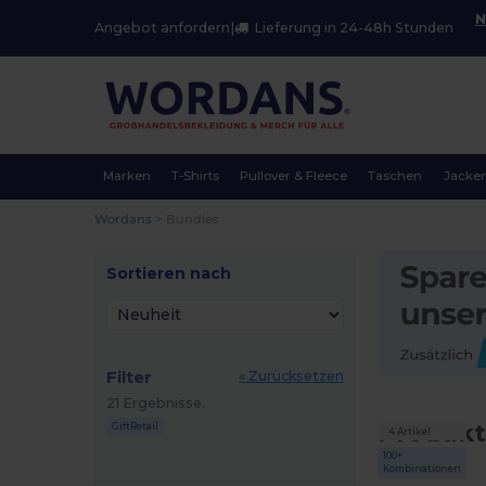
N
Angebot anfordern
|
Lieferung in 24-48h Stunden
Marken
T-Shirts
Pullover & Fleece
Taschen
Jacke
Wordans
>
Bundles
Sortieren nach
Filter
« Zurücksetzen
21 Ergebnisse.
Produkt
GiftRetail
4 Artikel
100+
Kombinationen