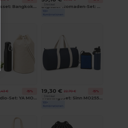
3 Artikel
Fernarbeitsset: Bangkok Rolltop MO2178 + Allthere MO2234
Digitaler Nomaden-Set: Bai Roll MO2230 + Powerset MO8827 + Ruby MO6533
100+
GiftRetail
Kombinationen
19,30 €
9,43 €
22,70 €
-15%
-15%
3 Artikel
Fitnessstudio-Set: YA MO8368 + Cordle MO2413 + Drye KC6333
Trainingsset: Sinn MO2550 + Suma Grip MO2775 + Tuko MO9025
100+
GiftRetail
Kombinationen