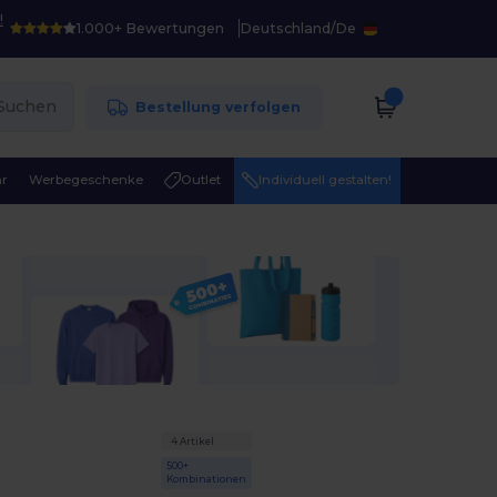
!
1.000+ Bewertungen
Deutschland
/
De
Suchen
Bestellung verfolgen
r
Werbegeschenke
Outlet
Individuell gestalten!
4 Artikel
500+
Kombinationen