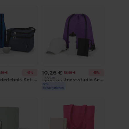
10,26 €
,18 €
12,08 €
-15%
-15%
4 Artikel
Wochenenderlebnis-Set: Icecube MO9915 + Trumbo MO8313 + Belo Bottle MO9812 + America MO7455
Sport & Fitnessstudio Set: Shoop MO7208 + Spot Seven MO8933 + Tuko MO9918 + Singa MO6875
500+
GiftRetail
Kombinationen