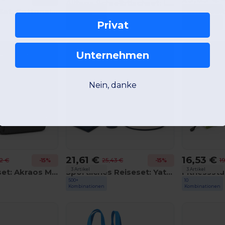
Alltags Schreibtischset: Laugar MO2305 + Silbase MO2958
3 Artikel
3 Artikel
Eco Alltags-Set: Cottonel Colour MO9268 + Utah RPET MO9910 + Bern MO8893 + Arpu MO6835
GiftRetail
21
12
Privat
GiftRetail
Kombinationen
Kombinationen
Unternehmen
Nein, danke
21,61 €
16,53 €
52 €
25,43 €
1
-15%
-15%
3 Artikel
3 Artikel
Büroalltagsset: Akraos MO2318 + Sublimcoly MO8422
Sportliches Reiseset: Yatch IT1639 + Noeka MO2716 + Atoll MO2760
500+
10
GiftRetail
GiftRetail
Kombinationen
Kombinationen