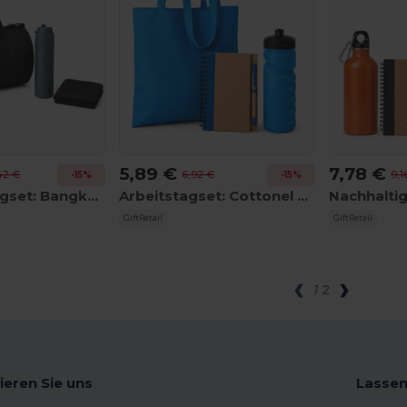
5,89 €
7,78 €
42 €
6,92 €
9,1
-15%
-15%
Fitness Alltagset: Bangkok MO2644 + Toien MO2988 + Taoru MO9024
Arbeitstagset: Cottonel MO9268 + Spot Fresh MO2938 + Sonora IT3775
GiftRetail
GiftRetail
1
2
ieren Sie uns
Lassen