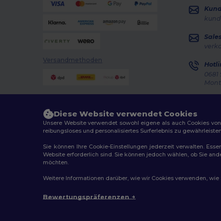
Kun
kund
Sale
verk
Versandmethoden
Hotli
0681 
Monta
Auft
Diese Website verwendet Cookies
Unsere Website verwendet sowohl eigene als auch Cookies von Dr
reibungsloses und personalisiertes Surferlebnis zu gewährleiste
Sie können Ihre Cookie-Einstellungen jederzeit verwalten. Essen
Website erforderlich sind. Sie können jedoch wählen, ob Sie an
2026. Alle Rechte vorbehalten
möchten.
Allgemeine Geschäftsbedingungen
|
Personalisierungsr
Weitere Informationen darüber, wie wir Cookies verwenden, wie Si
Bewertungspräferenzen
Berlin
|
H