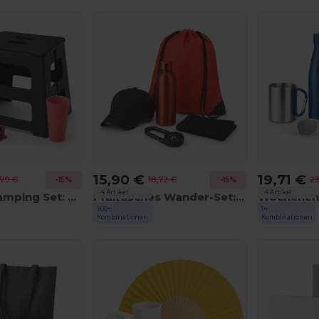
15,90 €
19,71 €
,79 €
18,72 €
23
-15%
-15%
4 Artikel
4 Artikel
Festival & Camping Set: Festa Large MO9907 + Jak MO2831 + America MO7455 + Yellow MO2211
Praktisches Wander-Set: Shoop MO7208 + Athena MO6750 + Singa MO6875 + Taoru MO9024 + Chaco MO2963
500+
14
GiftRetail
GiftRetail
Kombinationen
Kombinationen