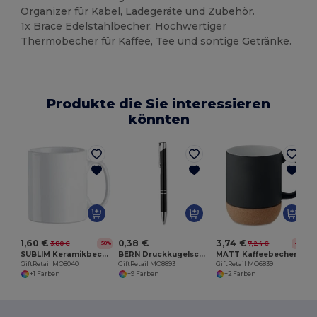
Organizer für Kabel, Ladegeräte und Zubehör.
1x Brace Edelstahlbecher: Hochwertiger
Thermobecher für Kaffee, Tee und sontige Getränke.
Produkte die Sie interessieren
könnten
G
1,60 €
0,38 €
3,74 €
3,80 €
7,24 €
-58%
-48%
SUBLIM Keramikbecher Subli 300ml
BERN Druckkugelschreiber
MATT Kaffeebecher mit Kork 300 ml
GiftRetail MO8040
GiftRetail MO8893
GiftRetail MO6839
+1 Farben
+9 Farben
+2 Farben