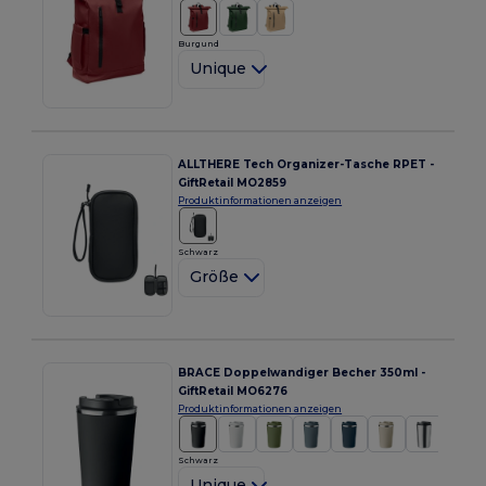
Burgund
Unique
ALLTHERE Tech Organizer-Tasche RPET -
GiftRetail MO2859
Produktinformationen anzeigen
Schwarz
Größe
BRACE Doppelwandiger Becher 350ml -
GiftRetail MO6276
Produktinformationen anzeigen
Schwarz
Unique