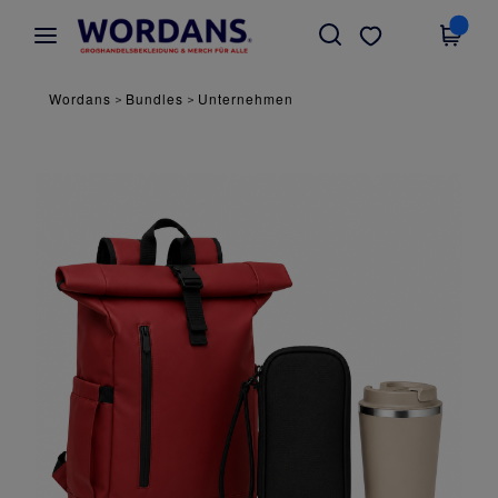
×
Wordans App
App holen
Bessere Preise in der App!
Wordans
Bundles
Unternehmen
>
>