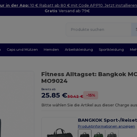
ur in der App:
10 € Rabatt ab 80 € mit Code APP10. Jetzt installieren
Gratis
Versand ab 79€
n
Caps und Mützen
Hemden
Arbeitskleidung
Sportkleidung
Meh
Fitness Alltagset: Bangkok M
MO9024
Bereits ab:
25.85 €
-15%
30.42 €
Bitte wählen Sie die Artikel aus dieser Charge 
BANGKOK Sport-/Reiset
Produktinformationen anzeigen