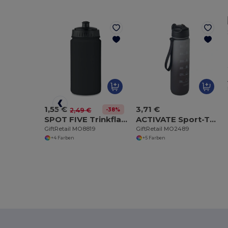
1,55 €
3,71 €
-38%
2,49 €
SPOT FIVE Trinkflasche PE 500ml
ACTIVATE Sport-Trinkflasche RPET 1L
GiftRetail MO8819
GiftRetail MO2489
+4 Farben
+5 Farben