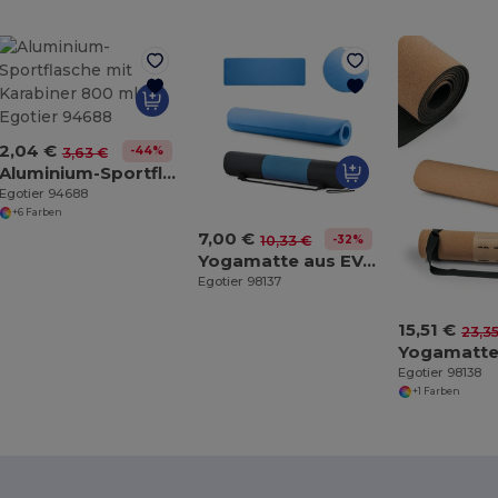
2,04 €
-44%
3,63 €
Aluminium-Sportflasche mit Karabiner 800 ml
Egotier 94688
+6 Farben
7,00 €
-32%
10,33 €
Yogamatte aus EVA. Bis zu 4 mm
Egotier 98137
15,51 €
23,3
Egotier 98138
+1 Farben