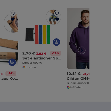
2,70 €
-29%
3,82 €
Set elastischer Sportbänder mit Vliesstoffbeutel
Egotier 99970
+1 Farben
10,81 €
-34%
-64%
5 €
30,20 €
Yogamatte aus Kork und TPE. Bis zu 3.7 mm
Gildan GN940
Gildan Unisex Kapuzenpullover für Alltag
+40 Farben