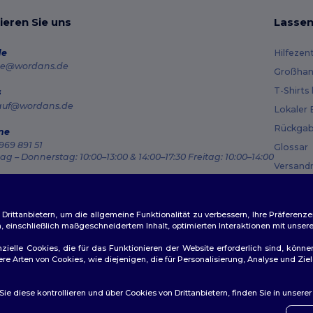
ieren Sie uns
Lassen
de
Hilfezen
e@wordans.de
Großhan
T-Shirts
s
auf@wordans.de
Lokaler 
Rückgab
ne
969 891 51
Glossar
g – Donnerstag: 10:00–13:00 & 14:00–17:30 Freitag: 10:00–14:00
Versand
ragsverfolgung
Gutsche
ittanbietern, um die allgemeine Funktionalität zu verbessern, Ihre Präferenze
n, einschließlich maßgeschneidertem Inhalt, optimierten Interaktionen mit unse
zielle Cookies, die für das Funktionieren der Website erforderlich sind, könne
dere Arten von Cookies, wie diejenigen, die für Personalisierung, Analyse und 
ichtlinien
|
Datenschutzbestimmungen
|
Cookie-Richtlinie
|
Site M
e diese kontrollieren und über Cookies von Drittanbietern, finden Sie in unsere
👋
Ha
Wenn 