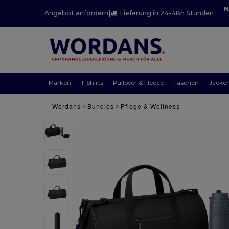
N
Angebot anfordern
|
Lieferung in 24-48h Stunden
Marken
T-Shirts
Pullover & Fleece
Taschen
Jacke
Wordans
Bundles
Pflege & Wellness
>
>