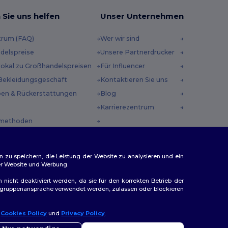
 Sie uns helfen
Unser Unternehmen
trum (FAQ)
Wer wir sind
delspreise
Unsere Partnerdrucker
 lokal zu Großhandelspreisen
Für Influencer
Bekleidungsgeschäft
Kontaktieren Sie uns
en & Rückerstattungen
Blog
Karrierezentrum
methoden
incodes
n zu speichern, die Leistung der Website zu analysieren und ein
rer Website und Werbung.
n nicht deaktiviert werden, da sie für den korrekten Betrieb der
Zielgruppenansprache verwendet werden, zulassen oder blockieren
ap
r
Cookies Policy
und
Privacy Policy
.
llo
Sie Fragen oder Bedenken haben, können Sie uns jederzeit