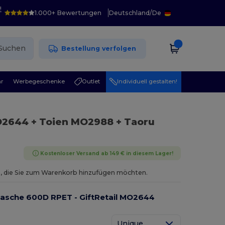
!
1.000+ Bewertungen
Deutschland
/
De
Suchen
Bestellung verfolgen
r
Werbegeschenke
Outlet
Individuell gestalten!
O2644 + Toien MO2988 + Taoru
Kostenloser Versand ab 149 € in diesem Lager!
aus, die Sie zum Warenkorb hinzufügen möchten.
asche 600D RPET - GiftRetail MO2644
Unique