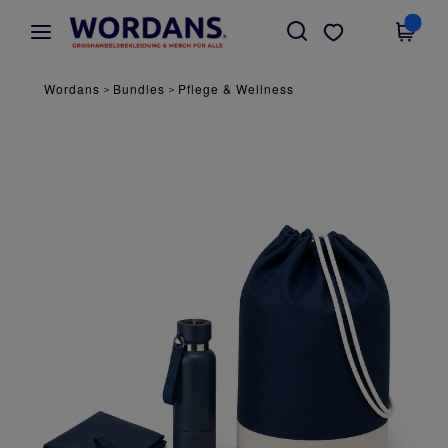
×
Wordans App
App holen
Bessere Preise in der App!
Wordans
Bundles
Pflege & Wellness
>
>