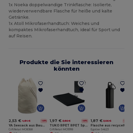
1x Noeka doppelwandige Trinkflasche: Isolierte,
wiederverwendbare Flasche für heiße und kalte
Getränke.
1x Atoll Mikrofaserhandtuch: Weiches und
kompaktes Mikrofaserhandtuch, ideal für Sport und
auf Reisen.
Produkte die Sie interessieren
könnten
E
2,53 €
1,97 €
1,87 €
4,84 €
3,80 €
3,06 €
-48%
-48%
-39%
YA Seesack aus Baumwolle
TUKO RPET RPET Sporthandtuch aus RPET
Flasche aus recyceltem Aluminium 530 mL mit Karabiner
GiftRetail MO8368
GiftRetail MO9918
Egotier 54623