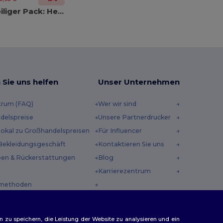
Gildan 2-teiliger Pack: Heavy Blend Hoodie 18500 + Heavy Cotton T-Shirt 5000
 Sie uns helfen
Unser Unternehmen
trum (FAQ)
Wer wir sind
delspreise
Unsere Partnerdrucker
 lokal zu Großhandelspreisen
Für Influencer
Bekleidungsgeschäft
Kontaktieren Sie uns
en & Rückerstattungen
Blog
Karrierezentrum
methoden
incodes
n zu speichern, die Leistung der Website zu analysieren und ein