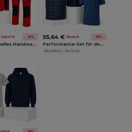
55,64 €
206,17 €
65,46 €
-15%
-15%
Professionelles Handwerker-Set
Performance-Set für den Arbeitsalltag
Black&Match
Pen Duick
0,95 €
-15%