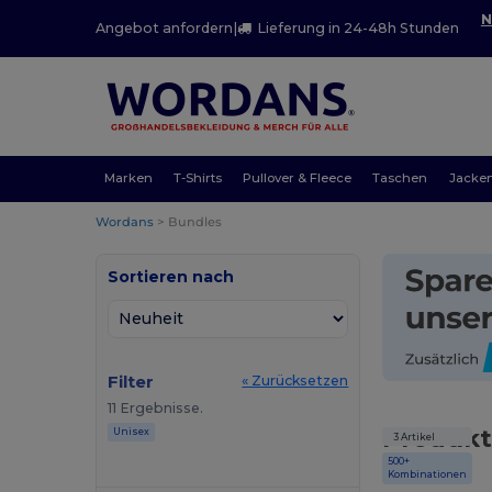
N
Angebot anfordern
|
Lieferung in 24-48h Stunden
Marken
T-Shirts
Pullover & Fleece
Taschen
Jacke
Wordans
>
Bundles
Sortieren nach
Filter
« Zurücksetzen
11 Ergebnisse.
Produkt
Unisex
3 Artikel
500+
Kombinationen