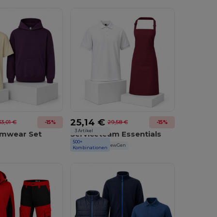
25,14 €
33,01 €
29,58 €
-15%
-15%
3 Artikel
mwear Set
Serviceteam Essentials
500+
Black&Match
NewGen
Kombinationen