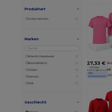
Produktart
Unternehmen
(11)
Marken
Atlantis Headwear
(2)
27,33 €
Black&Match
32,
(2)
3 Artikel
Gildan
(2)
500+
JHK
Atlantis Head
Herock
Kombinationen
(1)
JHK
(4)
NewGen
(1)
Pen Duick
(1)
Geschlecht
Produkt JACK & JONES
(1)
Velilla
(1)
Unisex