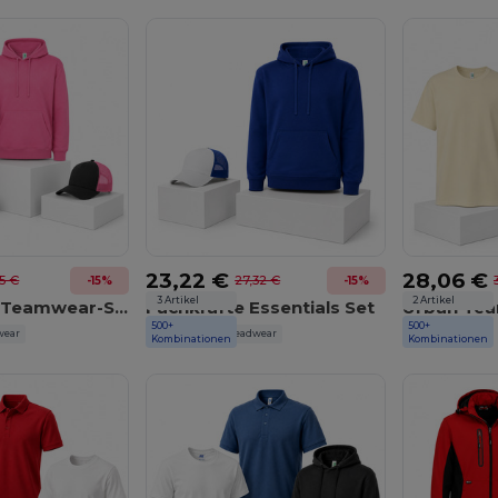
23,22 €
28,06 €
15 €
27,32 €
-15%
-15%
3 Artikel
2 Artikel
Komplettes Teamwear-Set
Fachkräfte Essentials Set
Urban Tea
500+
500+
wear
JHK
Atlantis Headwear
JHK
Kombinationen
Kombinationen