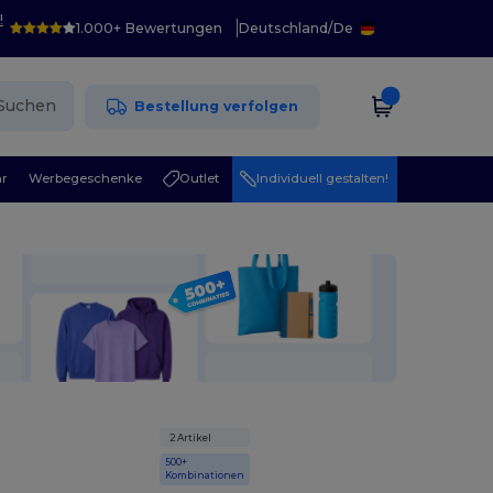
!
1.000+ Bewertungen
Deutschland
/
De
Suchen
Bestellung verfolgen
r
Werbegeschenke
Outlet
Individuell gestalten!
2 Artikel
500+
Kombinationen