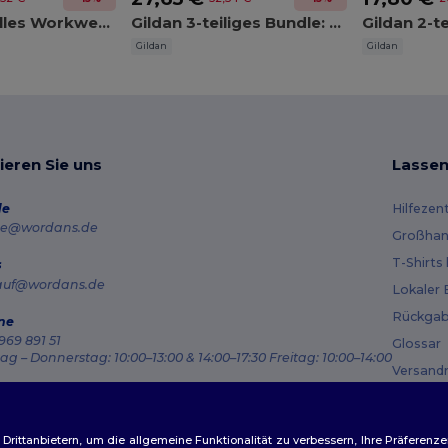
Professionelles Workwear-Set
Gildan 3-teiliges Bundle: Kapuzenpullover 18500 + Sweatshirt 18000 + T-Shirt 5000
Gildan
Gildan
ieren Sie uns
Lassen
de
Hilfezen
e@wordans.de
Großhan
T-Shirts
s
auf@wordans.de
Lokaler 
Rückgab
ne
969 891 51
Glossar
g – Donnerstag: 10:00–13:00 & 14:00–17:30 Freitag: 10:00–14:00
Versand
ragsverfolgung
Gutsche
ittanbietern, um die allgemeine Funktionalität zu verbessern, Ihre Präferenze