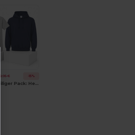
0,95 €
-15%
Gildan 2-teiliger Pack: Heavy Blend Hoodie 18500 + Heavy Cotton T-Shirt 5000