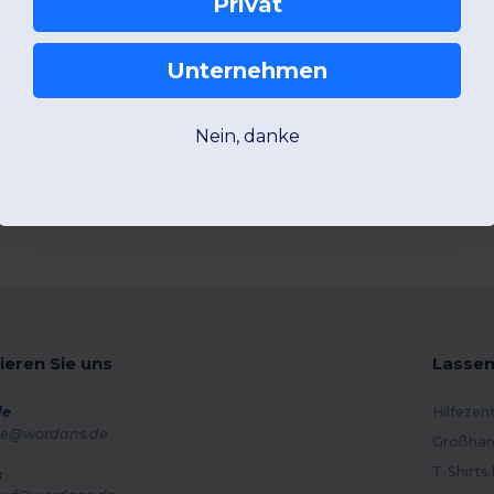
Privat
Unternehmen
Nein, danke
ieren Sie uns
Lassen
de
Hilfezen
e@wordans.de
Großhan
T-Shirts
s