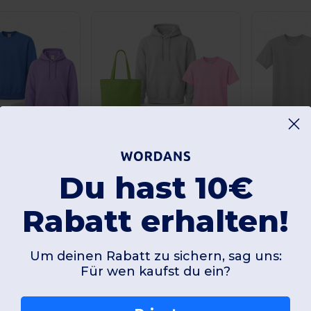
19,48 €
17,80 €
Du hast 10€
54 €
22,92 €
2
-15%
-15%
Gildan 3-teiliges Bundle: Kapuzenpullover 18500 + Sweatshirt 18000 + T-Shirt 5000
Essentials-Pack: Gildan 18500 Hoodie + 5000 T-Shirt + Westford Mill Tote Bag
Rabatt erhalten!
Gildan
Westford mill
Gildan
Um deinen Rabatt zu sichern, sag uns:
Für wen kaufst du ein?