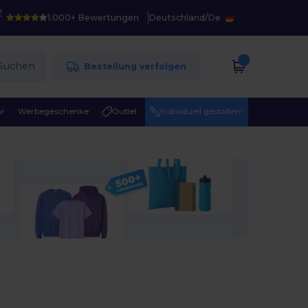
!
1.000+ Bewertungen
Deutschland
/
De
Suchen
Bestellung verfolgen
r
Werbegeschenke
Outlet
Individuell gestalten!