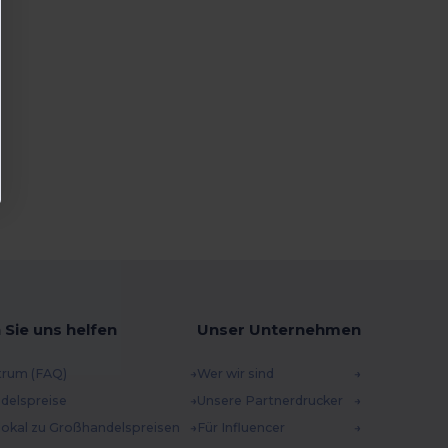
 Sie uns helfen
Unser Unternehmen
trum (FAQ)
Wer wir sind
delspreise
Unsere Partnerdrucker
 lokal zu Großhandelspreisen
Für Influencer