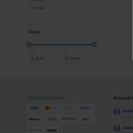
(3)
NewGen
(1)
Unisex
(2)
Parker
(1)
Pen Duick
(1)
Produkt JACK & JONES
(1)
Preis
Promodoro
(1)
Seasons
(1)
Von
Zu
Stanley®
(1)
€
€
Thule
(1)
Velilla
(1)
Westford mill
(1)
Kontakt
Zahlungsmethoden
Kun
kund
Sale