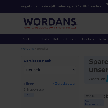
N
Angebot anfordern
|
Lieferung in 24-48h Stunden
Marken
T-Shirts
Pullover & Fleece
Taschen
Jacke
Wordans
>
Bundles
Sortieren nach
Filter
« Zurücksetzen
3 Ergebnisse.
Produkt
Gildan
8 Artikel
500+
Kombinationen