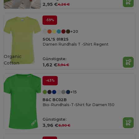
2,95 €
4,26 €
-59%
+20
SOL'S 01825
Damen Rundhals T -Shirt Regent
Organic
Günstigste:
Cotton
1,62 €
3,94 €
-43%
+15
B&C BC02B
Bio-Rundhals-T-Shirt für Damen 150
Günstigste:
3,96 €
6,90 €