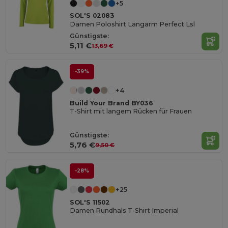
+5
SOL'S 02083
Damen Poloshirt Langarm Perfect Lsl
Günstigste:
5,11 €
13,69 €
-39%
+4
Build Your Brand BY036
T-Shirt mit langem Rücken für Frauen
Günstigste:
5,76 €
9,50 €
-28%
+25
SOL'S 11502
Damen Rundhals T-Shirt Imperial