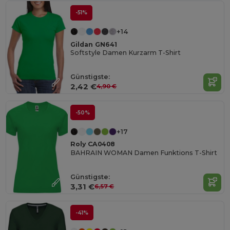
-51%
+14
Gildan GN641
Softstyle Damen Kurzarm T-Shirt
Günstigste:
2,42 €
4,90 €
-50%
+17
Roly CA0408
BAHRAIN WOMAN Damen Funktions T-Shirt
Günstigste:
3,31 €
6,57 €
-41%