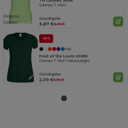
TH Clothes 30114
Damen T-shirt
Organic
Günstigste:
Cotton
3,87 €
6,26 €
-60%
+10
Fruit of the Loom SS050
Damen T-Shirt Valueweight
Günstigste:
2,39 €
5,94 €