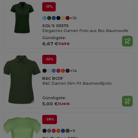
-13%
+10
SOL'S 03575
Elegantes Damen Polo aus Bio-Baumwolle
Günstigste:
6,67 €
7,63 €
-55%
+14
B&C BCI1F
B&C Damen Slim Fit Baumwollpolo
Günstigste:
5,00 €
11,10 €
-38%
+9