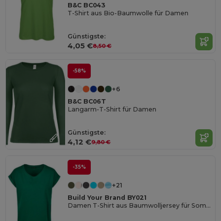
B&C BC043
T-Shirt aus Bio-Baumwolle für Damen
Günstigste:
4,05 €
8,50 €
-58%
+6
B&C BC06T
Langarm-T-Shirt für Damen
Günstigste:
4,12 €
9,80 €
-35%
+21
Build Your Brand BY021
Damen T-Shirt aus Baumwolljersey für Sommer