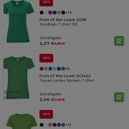
-52%
+19
Fruit of the Loom SC151
Rundhals-T-Shirt 150
Günstigste:
2,07 €
4,30 €
-50%
+5
Fruit of the Loom SC1422
Frauen rundes Nacken-T-Shirt
Organic
Günstigste:
Cotton
2,06 €
4,10 €
-52%
+12