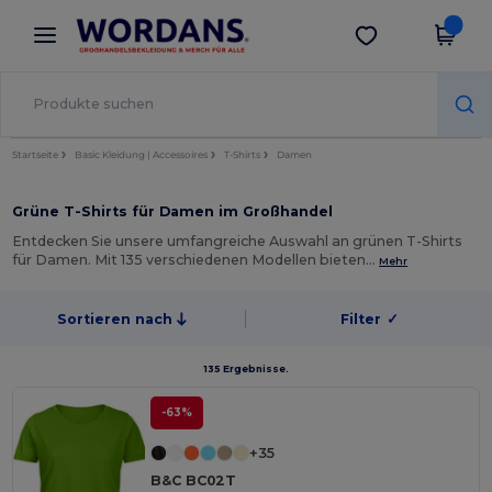
×
Wordans App
App holen
Bessere Preise in der App!
Startseite
Basic Kleidung | Accessoires
T-Shirts
Damen
Grüne T-Shirts für Damen im Großhandel
Entdecken Sie unsere umfangreiche Auswahl an grünen T-Shirts
für Damen. Mit 135 verschiedenen Modellen bieten…
Mehr
Sortieren nach
Filter
✓
135 Ergebnisse.
-63%
+35
B&C BC02T