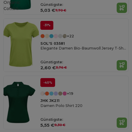
Organic
Günstigste:
Cotton
5,03 €
7,70 €
-31%
+22
SOL'S 03581
Elegante Damen Bio-Baumwoll Jersey T-Shirt
Günstigste:
2,60 €
3,76 €
-40%
+19
JHK JK211
Damen Polo Shirt 220
Günstigste:
5,55 €
9,30 €