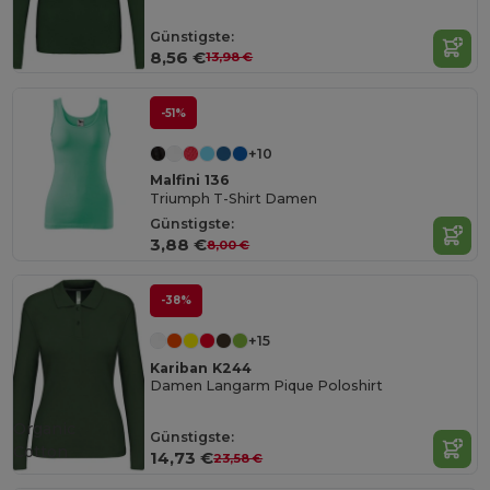
Günstigste:
8,56 €
13,98 €
-51%
+10
Malfini 136
Triumph T-Shirt Damen
Günstigste:
3,88 €
8,00 €
-38%
+15
Kariban K244
Damen Langarm Pique Poloshirt
Organic
Günstigste:
Cotton
14,73 €
23,58 €