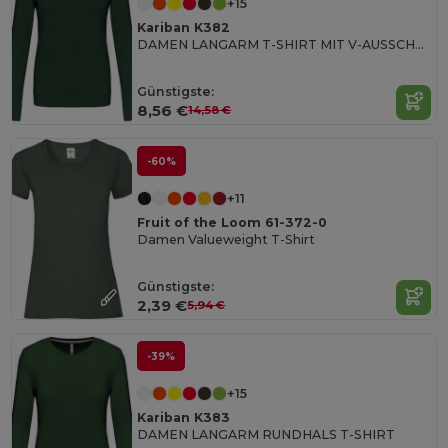
+15
Kariban K382
DAMEN LANGARM T-SHIRT MIT V-AUSSCHNITT
Günstigste:
8,56 €
14,58 €
-60%
+11
Fruit of the Loom 61-372-0
Damen Valueweight T-Shirt
Günstigste:
2,39 €
5,94 €
-39%
+15
Kariban K383
DAMEN LANGARM RUNDHALS T-SHIRT