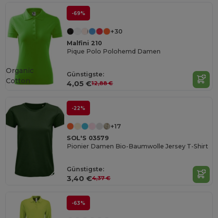
-69%
+30
Malfini 210
Pique Polo Polohemd Damen
Organic
Günstigste:
Cotton
4,05 €
12,88 €
-22%
+17
SOL'S 03579
Pionier Damen Bio-Baumwolle Jersey T-Shirt
Günstigste:
3,40 €
4,37 €
-63%