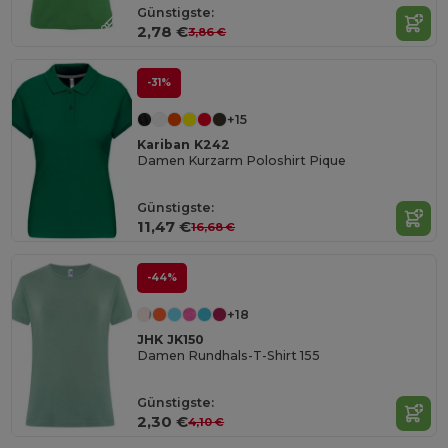
Günstigste:
2,78 €
3,86 €
-31%
+15
Kariban K242
Damen Kurzarm Poloshirt Pique
Günstigste:
11,47 €
16,68 €
-44%
+18
JHK JK150
Damen Rundhals-T-Shirt 155
Günstigste:
2,30 €
4,10 €