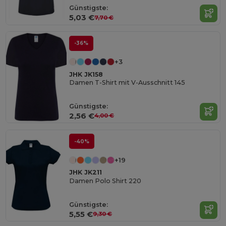
Günstigste:
5,03 €
7,70 €
-36%
+3
JHK JK158
Damen T-Shirt mit V-Ausschnitt 145
Günstigste:
2,56 €
4,00 €
-40%
+19
JHK JK211
Damen Polo Shirt 220
Günstigste:
5,55 €
9,30 €