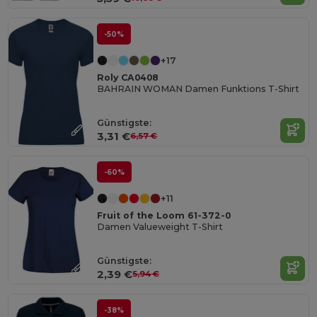
-50%
+17
Roly CA0408
BAHRAIN WOMAN Damen Funktions T-Shirt
Günstigste:
3,31 €
6,57 €
-60%
+11
Fruit of the Loom 61-372-0
Damen Valueweight T-Shirt
Günstigste:
2,39 €
5,94 €
-38%