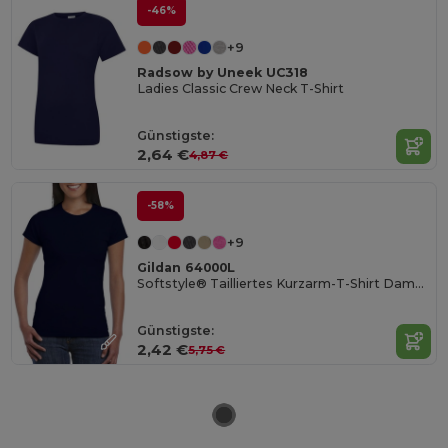
-46%
+9
Radsow by Uneek UC318
Ladies Classic Crew Neck T-Shirt
Günstigste:
2,64 €
4,87 €
-58%
+9
Gildan 64000L
Softstyle® Tailliertes Kurzarm-T-Shirt Damen
Günstigste:
2,42 €
5,75 €