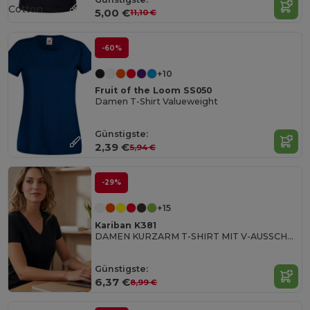
Cotton
5,00 €
11,10 €
-60%
+10
Fruit of the Loom SS050
Damen T-Shirt Valueweight
Günstigste:
2,39 €
5,94 €
-29%
+15
Kariban K381
DAMEN KURZARM T-SHIRT MIT V-AUSSCHNITT
Günstigste:
6,37 €
8,99 €