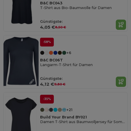
B&C BC043
T-Shirt aus Bio-Baumwolle für Damen
Günstigste:
4,05 €
8,50 €
-58%
+6
B&C BC06T
Langarm-T-Shirt für Damen
Günstigste:
4,12 €
9,80 €
-35%
+21
Build Your Brand BY021
Damen T-Shirt aus Baumwolljersey für Sommer