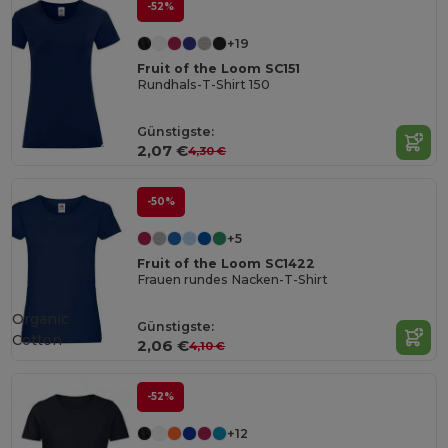
-52%
+19
Fruit of the Loom SC151
Rundhals-T-Shirt 150
Günstigste:
2,07 €
4,30 €
-50%
+5
Fruit of the Loom SC1422
Frauen rundes Nacken-T-Shirt
Organic
Günstigste:
Cotton
2,06 €
4,10 €
-52%
+12