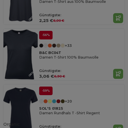
Damen T-Shirt aus 100% Baumwolle
Günstigste:
2,25 €
6,00 €
-56%
+33
B&C BC04T
Damen T-Shirt 100% Baumwolle
Günstigste:
3,06 €
6,90 €
-59%
+20
SOL'S 01825
Damen Rundhals T -Shirt Regent
Organic
Günstigste: