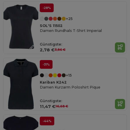
-28%
+25
SOL'S 11502
Damen Rundhals T-Shirt Imperial
Günstigste:
2,78 €
3,86 €
-31%
+15
Kariban K242
Damen Kurzarm Poloshirt Pique
Günstigste:
11,47 €
16,68 €
-44%