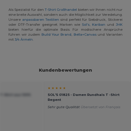
Als Spezialist für den
T-Shirt Großhandel
bieten wir Ihnen nicht nur
eine breite Auswahl, sondern auch die Möglichkeit zur Veredelung.
Unsere
anpassbaren Textilien
sind perfekt für Siebdruck, Stickerei
oder DTF-Transfer geeignet. Marken wie
Sol's
,
Kariban
und
JHK
bieten hierfür die optimale Basis. Für modischere Ansprüche
führen wir zudem
Build Your Brand
,
Bella+Canvas
und Varianten
mit
3/4 Ärmeln
.
Kundenbewertungen
★ ★ ★ ★ ★
T-Shirt aus 100%
SOL'S 01825 - Damen Rundhals T -Shirt
Regent
Sehr gute Qualität
Übersetzt von Français