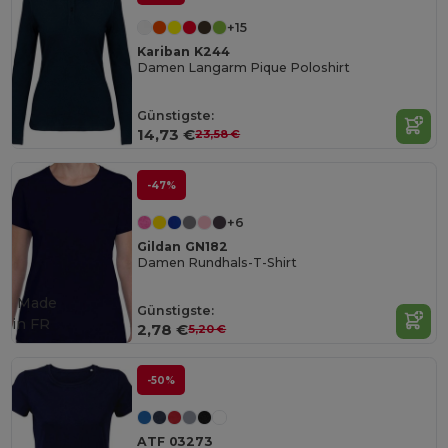
+15
Kariban K244
Damen Langarm Pique Poloshirt
Günstigste:
14,73 €
23,58 €
-47%
+6
Gildan GN182
Damen Rundhals-T-Shirt
Made
Günstigste:
in
FR
2,78 €
5,20 €
-50%
ATF 03273