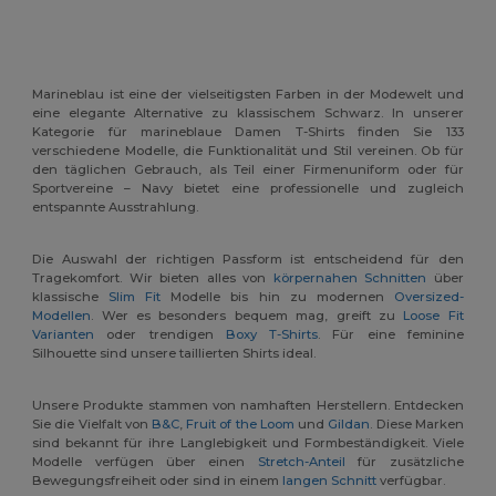
Marineblau ist eine der vielseitigsten Farben in der Modewelt und
eine elegante Alternative zu klassischem Schwarz. In unserer
Kategorie für marineblaue Damen T-Shirts finden Sie 133
verschiedene Modelle, die Funktionalität und Stil vereinen. Ob für
den täglichen Gebrauch, als Teil einer Firmenuniform oder für
Sportvereine – Navy bietet eine professionelle und zugleich
entspannte Ausstrahlung.
Die Auswahl der richtigen Passform ist entscheidend für den
Tragekomfort. Wir bieten alles von
körpernahen Schnitten
über
klassische
Slim Fit
Modelle bis hin zu modernen
Oversized-
Modellen
. Wer es besonders bequem mag, greift zu
Loose Fit
Varianten
oder trendigen
Boxy T-Shirts
. Für eine feminine
Silhouette sind unsere taillierten Shirts ideal.
Unsere Produkte stammen von namhaften Herstellern. Entdecken
Sie die Vielfalt von
B&C
,
Fruit of the Loom
und
Gildan
. Diese Marken
sind bekannt für ihre Langlebigkeit und Formbeständigkeit. Viele
Modelle verfügen über einen
Stretch-Anteil
für zusätzliche
Bewegungsfreiheit oder sind in einem
langen Schnitt
verfügbar.