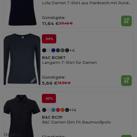
Lola Damen T-Shirt aus Frankreich mit Rundhalsausschnitt
Günstigste:
11,64 €
23,45 €
-59%
+4
B&C BC08T
Langarm-T-Shirt für Damen
Günstigste:
5,66 €
13,90 €
-55%
+14
B&C BCI1F
B&C Damen Slim Fit Baumwollpolo
Organic
Günstigste: