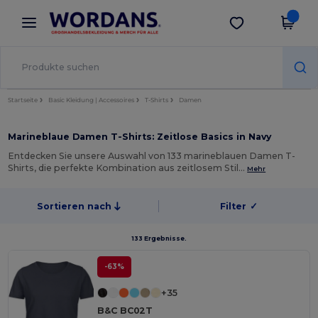
×
Wordans App
App holen
Bessere Preise in der App!
Startseite
Basic Kleidung | Accessoires
T-Shirts
Damen
Marineblaue Damen T-Shirts: Zeitlose Basics in Navy
Entdecken Sie unsere Auswahl von 133 marineblauen Damen T-
Shirts, die perfekte Kombination aus zeitlosem Stil…
Mehr
Sortieren nach
Filter
✓
133 Ergebnisse.
-63%
+35
B&C BC02T