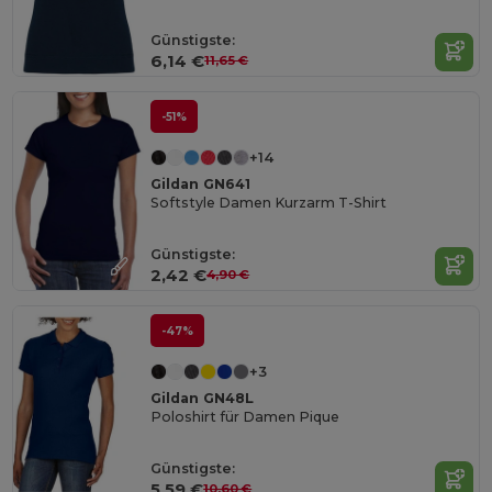
Günstigste:
6,14 €
11,65 €
-51%
+14
Gildan GN641
Softstyle Damen Kurzarm T-Shirt
Günstigste:
2,42 €
4,90 €
-47%
+3
Gildan GN48L
Poloshirt für Damen Pique
Günstigste:
5,59 €
10,60 €