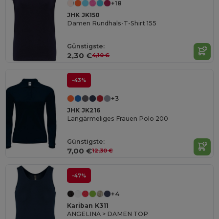
+18
JHK JK150
Damen Rundhals-T-Shirt 155
Günstigste:
2,30 €
4,10 €
-43%
+3
JHK JK216
Langärmeliges Frauen Polo 200
Günstigste:
7,00 €
12,30 €
-47%
+4
Kariban K311
ANGELINA > DAMEN TOP