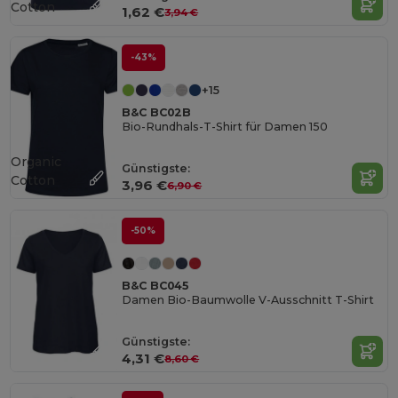
Cotton
1,62 €
3,94 €
-43%
+15
B&C BC02B
Bio-Rundhals-T-Shirt für Damen 150
Organic
Günstigste:
Cotton
3,96 €
6,90 €
-50%
B&C BC045
Damen Bio-Baumwolle V-Ausschnitt T-Shirt
Günstigste:
4,31 €
8,60 €