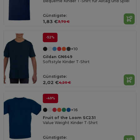
Bequeme Kinder T-Shirt für Alltag und Spiel
Günstigste:
1,83 €
3,70 €
-52%
+10
Gildan GN649
Softstyle Kinder T-Shirt
Günstigste:
2,02 €
4,20 €
-49%
+16
Fruit of the Loom SC231
Value Weight Kinder T-Shirt
Günstigste: