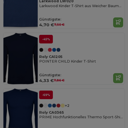
Larkwood LW020
Larkwood Kinder T-Shirt aus Weicher Baumwolle
Günstigste:
4,70 €
7,50 €
-45%
Roly CA1205
POINTER CHILD Kinder T-Shirt
Günstigste:
4,33 €
7,86 €
-69%
+2
Roly CA0365
PRIME Hochfunktionelles Thermo Sport-Shirt mit Kompressionseigenschaften