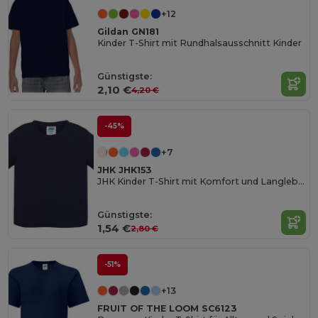
+12
Gildan GN181
Kinder T-Shirt mit Rundhalsausschnitt Kinder
Günstigste:
2,10 €
4,20 €
-45%
+7
JHK JHK153
JHK Kinder T-Shirt mit Komfort und Langlebigkeit
Günstigste:
1,54 €
2,80 €
-51%
+13
FRUIT OF THE LOOM SC6123