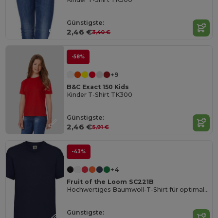
Günstigste:
2,46 €
3,40 €
-58%
+9
B&C Exact 150 Kids
Kinder T-Shirt TK300
Günstigste:
2,46 €
5,91 €
-43%
+4
Fruit of the Loom SC221B
Hochwertiges Baumwoll-T-Shirt für optimalen Druck
Günstigste: