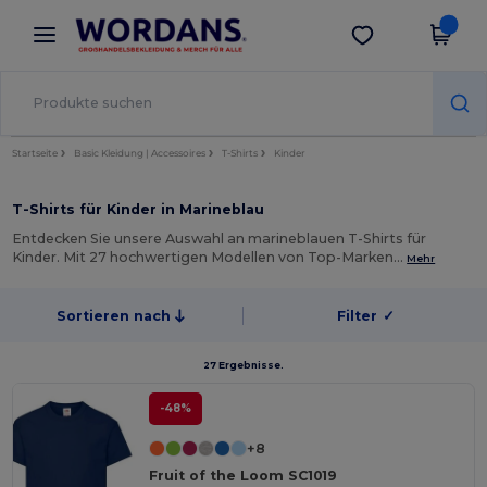
×
Wordans App
App holen
Bessere Preise in der App!
Startseite
Basic Kleidung | Accessoires
T-Shirts
Kinder
T-Shirts für Kinder in Marineblau
Entdecken Sie unsere Auswahl an marineblauen T-Shirts für
Kinder. Mit 27 hochwertigen Modellen von Top-Marken…
Mehr
Sortieren nach
Filter
✓
27 Ergebnisse.
-48%
+8
Fruit of the Loom SC1019