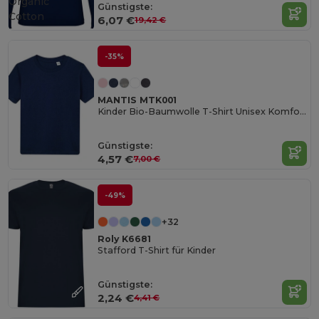
Organic
Günstigste:
Cotton
6,07 €
19,42 €
-35%
MANTIS MTK001
Kinder Bio-Baumwolle T-Shirt Unisex Komfort
Günstigste:
4,57 €
7,00 €
-49%
+32
Roly K6681
Stafford T-Shirt für Kinder
Günstigste:
2,24 €
4,41 €