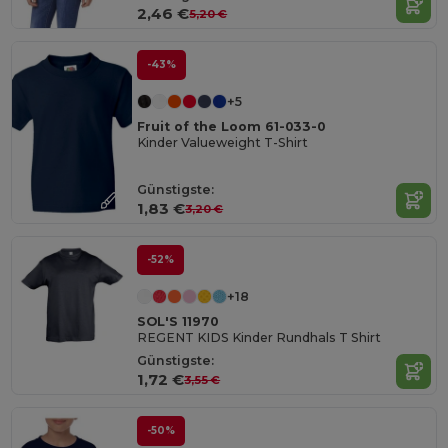
2,46 €
5,20 €
-43%
+5
Fruit of the Loom 61-033-0
Kinder Valueweight T-Shirt
Günstigste:
1,83 €
3,20 €
-52%
+18
SOL'S 11970
REGENT KIDS Kinder Rundhals T Shirt
Günstigste:
1,72 €
3,55 €
-50%