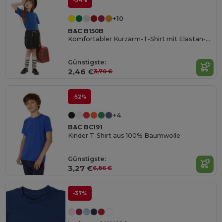
-34%
+10
B&C B150B
Komfortabler Kurzarm-T-Shirt mit Elastan-Kragen
Günstigste:
2,46 €
3,70 €
-52%
+4
B&C BC191
Kinder T-Shirt aus 100% Baumwolle
Günstigste:
3,27 €
6,86 €
-37%