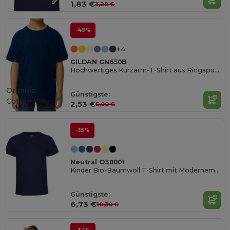
1,83 €
3,20 €
-49%
+4
GILDAN GN650B
Hochwertiges Kurzarm-T-Shirt aus Ringspun-Baumwolle
Organic
Günstigste:
Cotton
2,53 €
5,00 €
-35%
Neutral O30001
Kinder Bio-Baumwoll T-Shirt mit Modernem Schnitt
Günstigste:
6,73 €
10,30 €