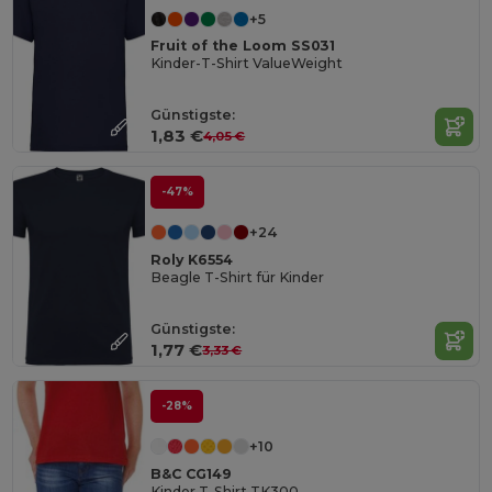
+5
Fruit of the Loom SS031
Kinder-T-Shirt ValueWeight
Günstigste:
1,83 €
4,05 €
-47%
+24
Roly K6554
Beagle T-Shirt für Kinder
Günstigste:
1,77 €
3,33 €
-28%
+10
B&C CG149
Kinder T-Shirt TK300