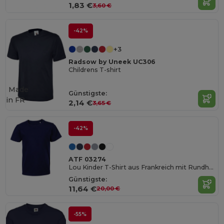
1,83 €
3,60 €
-42%
+3
Radsow by Uneek UC306
Childrens T-shirt
Made
Günstigste:
in
FR
2,14 €
3,65 €
-42%
ATF 03274
Lou Kinder T-Shirt aus Frankreich mit Rundhalsausschnitt
Günstigste:
11,64 €
20,00 €
-55%