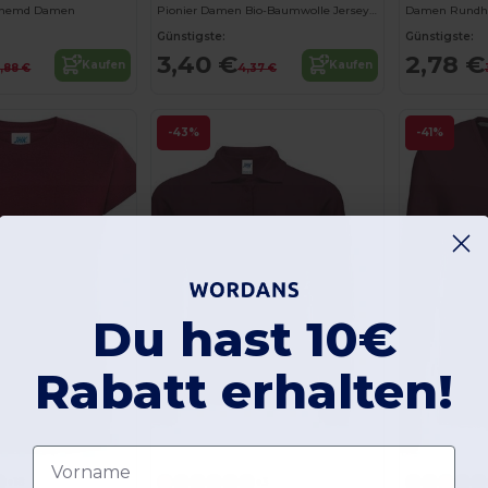
lohemd Damen
Pionier Damen Bio-Baumwolle Jersey T-Shirt
Damen Rundhal
Günstigste:
Günstigste:
3,40 €
2,78 €
Kaufen
Kaufen
2,88 €
4,37 €
-43%
-41%
Du hast 10€
Rabatt erhalten!
Vorname
+18
+3