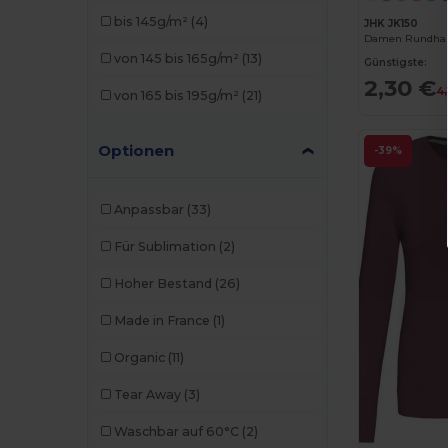
SOL'S
(8)
bis 145g/m²
(4)
JHK JK150
Damen Rundhals
von 145 bis 165g/m²
(13)
Günstigste:
2,30 €
4,
von 165 bis 195g/m²
(21)
Optionen
-39%
Anpassbar
(33)
Für Sublimation
(2)
Hoher Bestand
(26)
Made in France
(1)
Organic
(11)
Tear Away
(3)
Waschbar auf 60°C
(2)