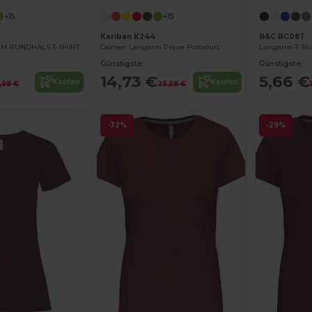
+15
+15
Kariban K244
B&C BC08T
M RUNDHALS T-SHIRT
Damen Langarm Pique Poloshirt
Langarm-T-Shi
Günstigste:
Günstigste:
14,73 €
5,66 €
Kaufen
Kaufen
3,98 €
23,58 €
-32%
-29%