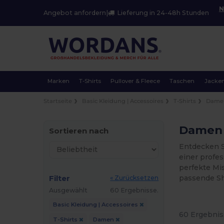
N
Angebot anfordern
|
Lieferung in 24-48h Stunden
Marken
T-Shirts
Pullover & Fleece
Taschen
Jacke
Startseite
Basic Kleidung | Accessoires
T-Shirts
Dame
Damen 
Sortieren nach
Entdecken Si
einer profe
perfekte Mi
Filter
passende Shi
« Zurücksetzen
Ausgewählt
60 Ergebnisse.
Basic Kleidung | Accessoires
60 Ergebnis
T-Shirts
Damen