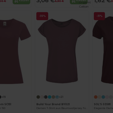
3,06 €
1,62 €
Kaufen
Kaufen
00 €
6,90 €
3
Organic
Cotton
-35%
-31%
Jetzt konfigurieren!
Jetzt konfigurieren!
+19
+21
om SC151
Build Your Brand BY021
SOL'S 03581
t 150
Damen T-Shirt aus Baumwolljersey für Sommer