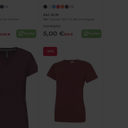
+4
+14
B&C BCI1F
rt für Damen
B&C Damen Slim Fit Baumwollpolo
Günstigste:
5,00 €
Kaufen
Kaufen
13,90 €
11,10 €
-46%