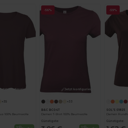
-56%
-59%
Jetzt konfigurieren!
Jetzt konfigurieren!
+35
+33
B&C BC04T
SOL'S 01825
aus 100% Baumwolle
Damen T-Shirt 100% Baumwolle
Damen Rundhal
Günstigste:
Günstigste: