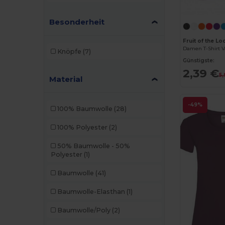
Besonderheit
Fruit of the L
Damen T-Shirt 
Knöpfe
(7)
Günstigste:
2,39 €
5
Material
-49%
100% Baumwolle
(28)
100% Polyester
(2)
50% Baumwolle - 50%
Polyester
(1)
Baumwolle
(41)
Baumwolle-Elasthan
(1)
Baumwolle/Poly
(2)