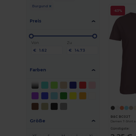
Burgund
-63%
Preis
Von
Zu
€
€
Farben
B&C BC02T
Größe
Damen T-Shirt 
Günstigste:
XS
S
M
L
XL