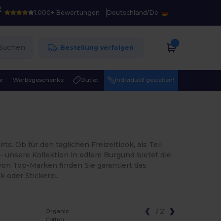
!
1.000+ Bewertungen
Deutschland
/
De
Suchen
Bestellung verfolgen
r
Werbegeschenke
Outlet
Individuell gestalten!
 Ob für den täglichen Freizeitlook, als Teil
 unsere Kollektion in edlem Burgund bietet die
von Top-Marken finden Sie garantiert das
k oder Stickerei.
1
2
Organic
Cotton