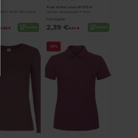
2
Fruit of the Loom 61-372-0
DAMEN LANGARM T-SHIRT MIT V-AUSSCHNITT
Damen Valueweight T-Shirt
Günstigste:
2,39 €
Kaufen
Kaufen
14,58 €
5,94 €
-55%
Jetzt konfigurieren!
Jetzt konfigurieren!