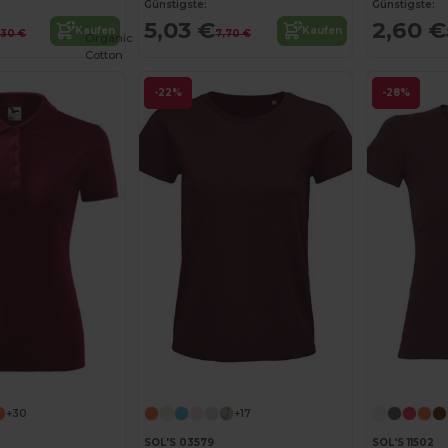
Günstigste:
Günstigste:
5,03 €
2,60 €
Kaufen
Kaufen
,30 €
7,70 €
Organic
Cotton
-22%
-28%
Jetzt konfigurieren!
+30
+17
SOL'S 03579
SOL'S 11502