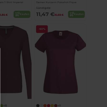
s T-Shirt Imperial
Damen Kurzarm Poloshirt Pique
Günstigste:
11,47 €
Kaufen
Kaufen
3,86 €
16,68 €
-60%
Jetzt konfigurieren!
+15
+11