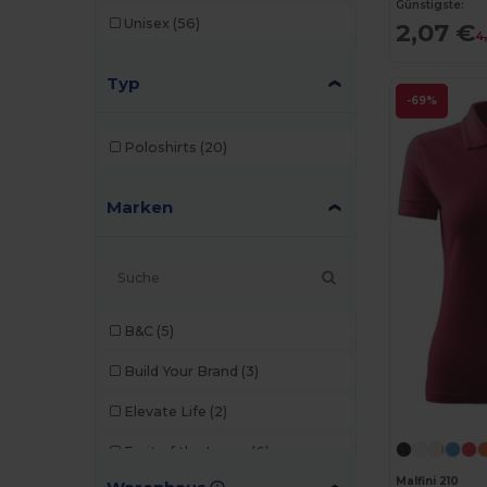
Günstigste:
Unisex
(56)
2,07 €
4
Typ
-69%
Poloshirts
(20)
Marken
B&C
(5)
Build Your Brand
(3)
Elevate Life
(2)
Fruit of the Loom
(6)
Malfini 210