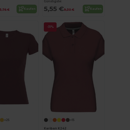
Günstigste:
5,55 €
Kaufen
Kaufen
3,76 €
9,30 €
-31%
Jetzt konfigurieren!
+25
+15
Kariban K242