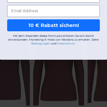
JHK JK216
Kariban K38
E-Mail-Adresse
-T-Shirt 155
Langärmeliges Frauen Polo 200
Günstigste:
Günstigste:
7,00 €
8,56 €
Kaufen
Kaufen
10 €
12,30 €
10 € Rabatt sichern!
Mit dem Absenden dieses Formulars erklären Sie sich damit
-38%
-59%
einverstanden, Marketing-E-Mails von Wordans zu erhalten. Siehe
Bedingungen
​
und
Datenschutz
.