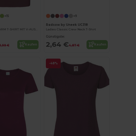
+15
+9
Radsow by Uneek UC318
DAMEN KURZARM T-SHIRT MIT V-AUSSCHNITT
Ladies Classic Crew Neck T-Shirt
Günstigste:
2,64 €
Kaufen
Kaufen
8,99 €
4,87 €
-48%