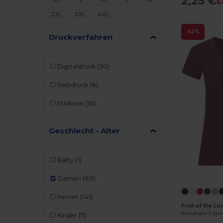
2,25 €
6,
2XL
3XL
4XL
-52%
Druckverfahren
Digitaldruck
(30)
Siebdruck
(8)
Stickerei
(16)
Geschlecht - Alter
Baby
(1)
Damen
(60)
Herren
(141)
Fruit of the Lo
Rundhals-T-Shir
Kinder
(11)