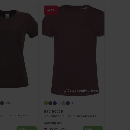
-43%
Jetzt konfigurieren!
Jetzt konfigurieren!
+20
+15
B&C BC02B
s T -Shirt Regent
Bio-Rundhals-T-Shirt für Damen 150
Günstigste: