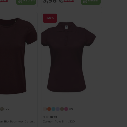
3,96 €
Kaufen
Kaufen
,94 €
6,90 €
-40%
Jetzt konfigurieren!
+22
+19
JHK JK211
Elegante Damen Bio-Baumwoll Jersey T-Shirt
Damen Polo Shirt 220