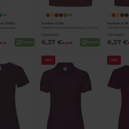
Jetzt konfigurieren!
+10
+15
oom SS050
Kariban K380
Kariban K381
Valueweight
DAMEN KURZARM RUNDHALS T-SHIRT
Günstigste:
Günstigste:
6,37 €
6,37 €
Kaufen
Kaufen
,94 €
9,42 €
-50%
-39%