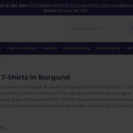
ur in der App:
10 € Rabatt ab 80 € mit Code APP10. Jetzt installieren
Gratis
Versand ab 79€
n
Caps und Mützen
Hemden
Arbeitskleidung
Sportkleidung
Meh
n
T-Shirts in Burgund
e unsere exklusive Auswahl an burgunderroten Damen T-Shirts.
ssionellen Uniform oder für Ihre nächste Marketingkampagne –
schung aus Stil und Komfort. Mit 60 verschiedenen Modellen 
rt für Ihre individuellen Anforderungen im Bereich Textildruc
se.