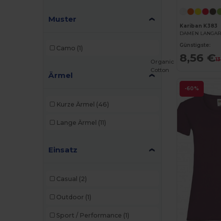
Muster
Kariban K383
DAMEN LANGAR
Günstigste:
Camo
(1)
8,56 €
1
Organic
Cotton
Ärmel
-60%
Kurze Ärmel
(46)
Lange Ärmel
(11)
Einsatz
Casual
(2)
Outdoor
(1)
Sport / Performance
(1)