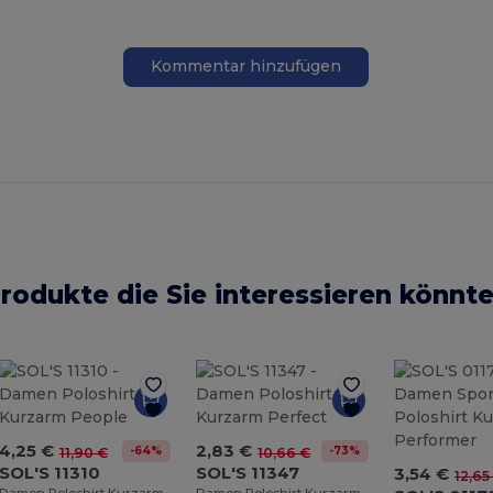
Kommentar hinzufügen
rodukte die Sie interessieren könnt
4,25 €
2,83 €
-64%
-73%
11,90 €
10,66 €
SOL'S 11310
SOL'S 11347
3,54 €
12,65
Damen Poloshirt Kurzarm People
Damen Poloshirt Kurzarm Perfect