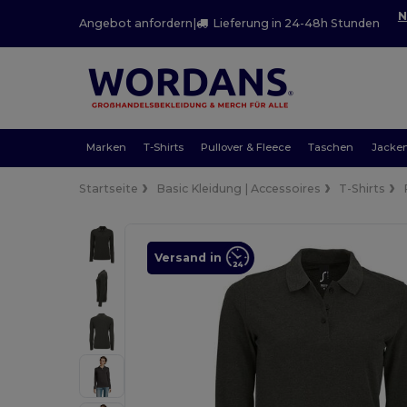
N
Angebot anfordern
|
Lieferung in 24-48h Stunden
Marken
T-Shirts
Pullover & Fleece
Taschen
Jacke
Startseite
Basic Kleidung | Accessoires
T-Shirts
Versand in