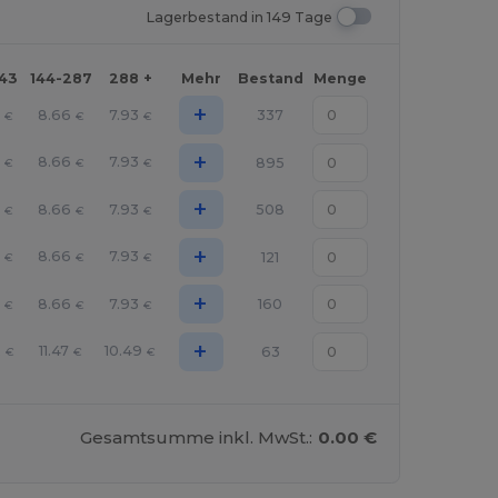
Lagerbestand in 149 Tage
143
144-287
288 +
Mehr
Bestand
Menge
+
8.66
7.93
337
€
€
€
+
8.66
7.93
895
€
€
€
+
8.66
7.93
508
€
€
€
+
8.66
7.93
121
€
€
€
+
8.66
7.93
160
€
€
€
+
2
11.47
10.49
63
€
€
€
Gesamtsumme inkl. MwSt.:
0.00 €