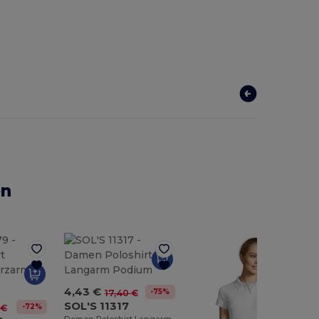
en
4,43 €
-75%
17,40 €
SOL'S 11317
-72%
 €
Damen Poloshirt Langarm Podium