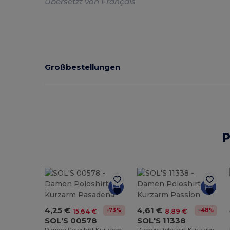
Übersetzt von Français
Großbestellungen
P
4,25 €
4,61 €
-73%
-48%
15,64 €
8,89 €
SOL'S 00578
SOL'S 11338
Damen Poloshirt Kurzarm Pasadena
Damen Poloshirt Kurzarm Passion