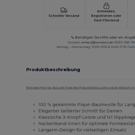
Anmelden,
Schneller Versand
Registrieren oder
Gast-Checkout
Benötigen Sie Hilfe oder ein Ange
Kontakt
verkauf@wordans.de
ODER
0681 969
Montag – Donnerstag: 10:00–13:00 & 14:00–17:30 Freit
Produktbeschreibung
Bitte beachten Sie, dass die Farbe des Produktbildes aufgrund der Bildschir
100 % gekämmte Piqué-Baumwolle für Lang
Eleganter taillierter Schnitt für Damen
Klassische 3-Knopf-Leiste und 1x1 Rippkra
Nackenband innen für optimale Formbestän
Langarm-Design für vielseitigen Einsatz