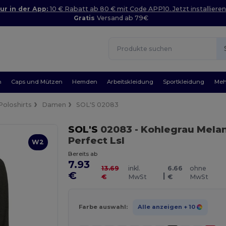
ur in der App:
10 € Rabatt ab 80 € mit Code APP10. Jetzt installieren
Gratis
Versand ab 79€
n
Caps und Mützen
Hemden
Arbeitskleidung
Sportkleidung
Meh
Poloshirts
Damen
SOL'S 02083
SOL'S
02083
- Kohlegrau Mela
Perfect Lsl
W2
Bereits ab
7.93
13.69
inkl.
6.66
ohne
€
|
€
MwSt
€
MwSt
Farbe auswahl:
Alle anzeigen
+ 10