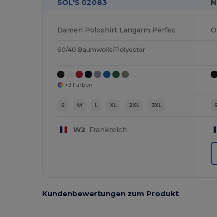
SOL'S 02083
N
Damen Poloshirt Langarm Perfect Lsl
60/40 Baumwolle/Polyester
+3 Farben
S
M
L
XL
2XL
3XL
W2
Frankreich
Kundenbewertungen zum Produkt