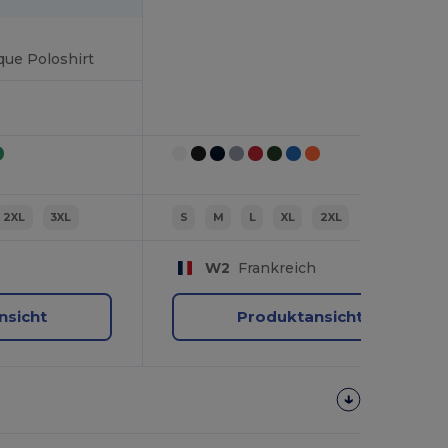
ue Poloshirt
2XL
3XL
S
M
L
XL
2XL
W2
Frankreich
nsicht
Produktansicht