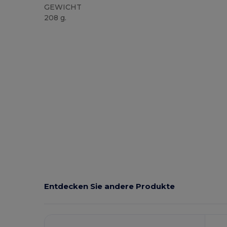
GEWICHT
208 g.
Anpassbar
Hoher Bestand
Entdecken Sie andere Produkte
Jetzt
Konfigurieren!