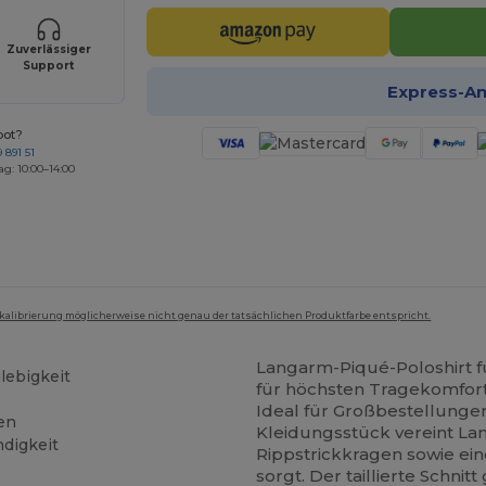
Zuverlässiger
Support
Express-A
bot?
 891 51
ag: 10:00–14:00
mkalibrierung möglicherweise nicht genau der tatsächlichen Produktfarbe entspricht.
Langarm-Piqué-Poloshirt
lebigkeit
für höchsten Tragekomfort
Ideal für Großbestellunge
gen
Kleidungsstück vereint Lang
digkeit
Rippstrickkragen sowie eine
sorgt. Der taillierte Schnit