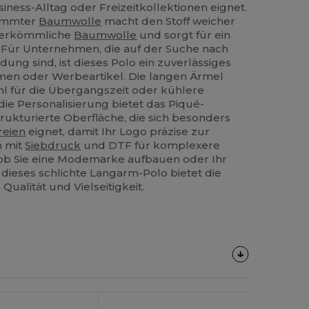
siness-Alltag oder Freizeitkollektionen eignet.
ämmter
Baumwolle
macht den Stoff weicher
 herkömmliche
Baumwolle
und sorgt für ein
. Für Unternehmen, die auf der Suche nach
ung sind, ist dieses Polo ein zuverlässiges
rmen oder Werbeartikel. Die langen Ärmel
l für die Übergangszeit oder kühlere
ie Personalisierung bietet das Piqué-
rukturierte Oberfläche, die sich besonders
reien
eignet, damit Ihr Logo präzise zur
h mit
Siebdruck
und DTF für komplexere
 ob Sie eine Modemarke aufbauen oder Ihr
dieses schlichte Langarm-Polo bietet die
ualität und Vielseitigkeit.
Jetzt
Konfigurieren!