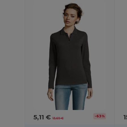
5,11 €
1
-63%
13,69 €