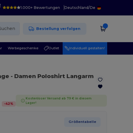
!
1.000+ Bewertungen
Deutschland
/
De
Suchen
Bestellung verfolgen
r
Werbegeschenke
Outlet
Individuell gestalten!
nge
- Damen Poloshirt Langarm
Kostenloser Versand ab 79 € in diesem
Lager!
-
42
%
Größentabelle