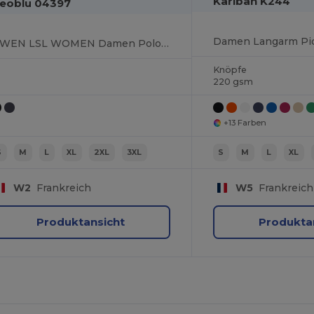
Kariban K244
eoblu 04397
Damen Langarm Piq
OWEN LSL WOMEN Damen Poloshirt, Langarm, Mit Versteckter Leiste
Knöpfe
220 gsm
+13 Farben
S
M
L
XL
2XL
3XL
S
M
L
XL
W2
Frankreich
W5
Frankreich
Produktansicht
Produkta