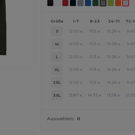
Größe
1-7
8-23
24-71
72-
12.00
11.13
10.26
9.47
S
€
€
€
12.00
11.13
10.26
9.47
M
€
€
€
12.00
11.13
10.26
9.47
L
€
€
€
12.00
11.13
10.26
9.47
XL
€
€
€
12.00
11.13
10.26
9.47
2XL
€
€
€
15.87
14.73
13.58
12.5
3XL
€
€
€
line HIER!
Auswahlen:
0