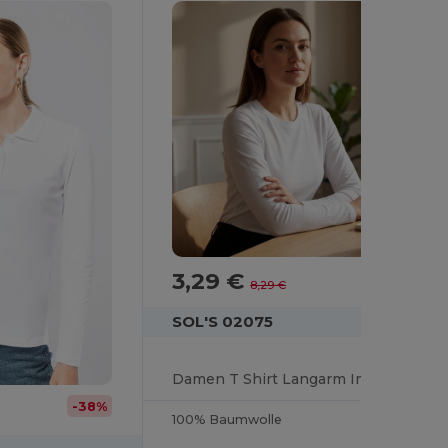
3,29 €
-60%
8,29 €
SOL'S 02075
Damen T Shirt Langarm Imperial Lsl
-38%
100% Baumwolle