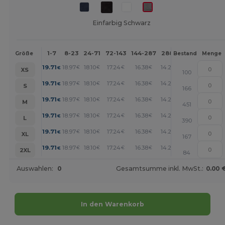
Einfarbig Schwarz
1-7
8-23
24-71
72-143
144-287
288 +
Mehr
Größe
Bestand
Menge
+
19.71
18.97
18.10
17.24
16.38
14.29
€
€
€
€
€
€
XS
100
+
19.71
18.97
18.10
17.24
16.38
14.29
€
€
€
€
€
€
S
166
+
19.71
18.97
18.10
17.24
16.38
14.29
€
€
€
€
€
€
M
451
+
19.71
18.97
18.10
17.24
16.38
14.29
€
€
€
€
€
€
L
390
+
19.71
18.97
18.10
17.24
16.38
14.29
€
€
€
€
€
€
XL
167
+
19.71
18.97
18.10
17.24
16.38
14.29
€
€
€
€
€
€
2XL
84
Auswahlen:
0
Gesamtsumme inkl. MwSt.:
0.00 
In den Warenkorb