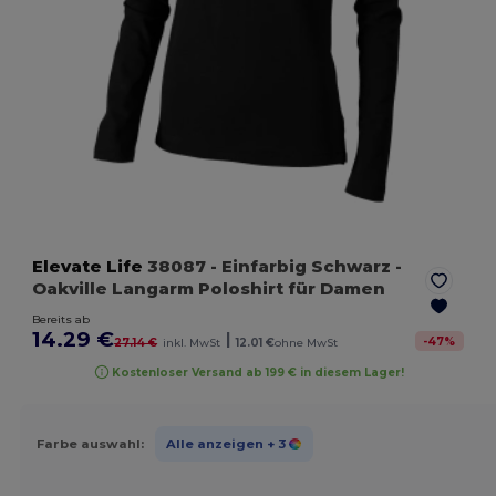
Elevate Life
38087
- Einfarbig Schwarz
-
Oakville Langarm Poloshirt für Damen
Bereits ab
14.29 €
|
-
47
%
27.14 €
inkl. MwSt
12.01 €
ohne MwSt
Kostenloser Versand ab 199 € in diesem Lager!
Farbe auswahl:
Alle anzeigen
+ 3