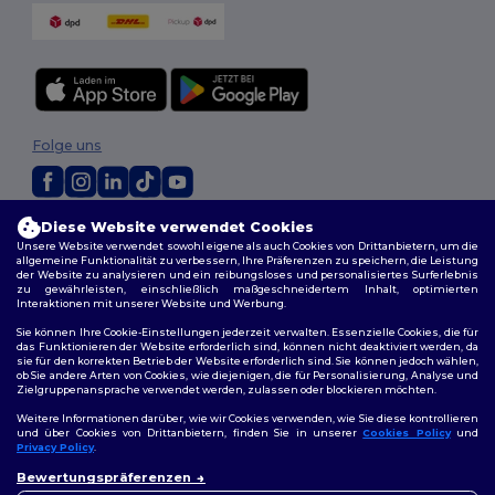
Folge uns
Diese Website verwendet Cookies
2026. Alle Rechte vorbehalten
Unsere Website verwendet sowohl eigene als auch Cookies von Drittanbietern, um die
Allgemeine Geschäftsbedingungen
|
Personalisierungsrichtlinien
|
allgemeine Funktionalität zu verbessern, Ihre Präferenzen zu speichern, die Leistung
Datenschutzbestimmungen
|
Cookie-Richtlinie
|
Site Map
der Website zu analysieren und ein reibungsloses und personalisiertes Surferlebnis
zu gewährleisten, einschließlich maßgeschneidertem Inhalt, optimierten
Interaktionen mit unserer Website und Werbung.
Berlin
|
Hamburg
|
München
|
Köln
|
Frankfurt
|
Essen
|
Dortmund
|
Sie können Ihre Cookie-Einstellungen jederzeit verwalten. Essenzielle Cookies, die für
Stuttgart
|
Düsseldorf
|
Bremen
das Funktionieren der Website erforderlich sind, können nicht deaktiviert werden, da
sie für den korrekten Betrieb der Website erforderlich sind. Sie können jedoch wählen,
ob Sie andere Arten von Cookies, wie diejenigen, die für Personalisierung, Analyse und
Zielgruppenansprache verwendet werden, zulassen oder blockieren möchten.
Weitere Informationen darüber, wie wir Cookies verwenden, wie Sie diese kontrollieren
und über Cookies von Drittanbietern, finden Sie in unserer
Cookies Policy
und
Privacy Policy
.
👋
Hallo
Bewertungspräferenzen
Wenn Sie Fragen oder