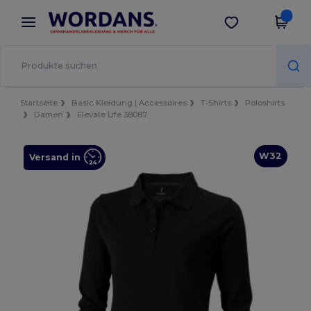
×
Wordans App
App holen
Bessere Preise in der App!
Startseite
Basic Kleidung | Accessoires
T-Shirts
Poloshirts
Damen
Elevate Life 38087
W32
Versand in