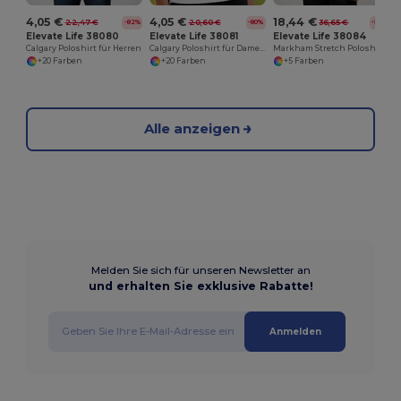
4,05 €
4,05 €
18,44 €
22,47 €
20,60 €
36,65 €
-82%
-80%
-50%
Elevate Life 38080
Elevate Life 38081
Elevate Life 38084
Calgary Poloshirt für Herren
Calgary Poloshirt für Damen
Markham Stretch Poloshirt für Herren
+20 Farben
+20 Farben
+5 Farben
Alle anzeigen
Melden Sie sich für unseren Newsletter an
und erhalten Sie exklusive Rabatte!
Anmelden