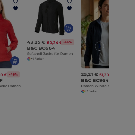
43,25 €
-46%
80,24 €
B&C BC664
Softshell-Jacke für Damen
+4 Farben
25,21 €
-46%
-51%
80 €
51,20 €
F
B&C BC964
acke Damen
Damen Winddichte Wasserdichte Bomberjacke
+3 Farben