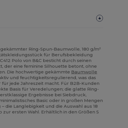
% gekämmter Ring-Spun-Baumwolle, 180 g/m²
itätskleidungsstück für Berufsbekleidung
 BC412 Polo von B&C besticht durch seinen
t, der eine feminine Silhouette betont, ohne
ken. Die hochwertige gekämmte
Baumwolle
ktiv und feuchtigkeitsregulierend, was das
r für jede Jahreszeit macht. Für B2B-Kunden
ekte Basis für Veredelungen; die glatte Ring-
erstklassige Ergebnisse bei Siebdruck,
 minimalistisches Basic oder in großen Mengen
 – die Langlebigkeit und die Auswahl aus 18
zur ersten Wahl. Erhältlich in den Größen S