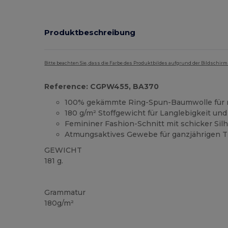
Produktbeschreibung
Bitte beachten Sie, dass die Farbe des Produktbildes aufgrund der Bildschir
Reference: CGPW455, BA370
100% gekämmte Ring-Spun-Baumwolle für 
180 g/m² Stoffgewicht für Langlebigkeit und
Femininer Fashion-Schnitt mit schicker Sil
Atmungsaktives Gewebe für ganzjährigen 
GEWICHT
181 g.
Anpassbar
Grammatur
180g/m²