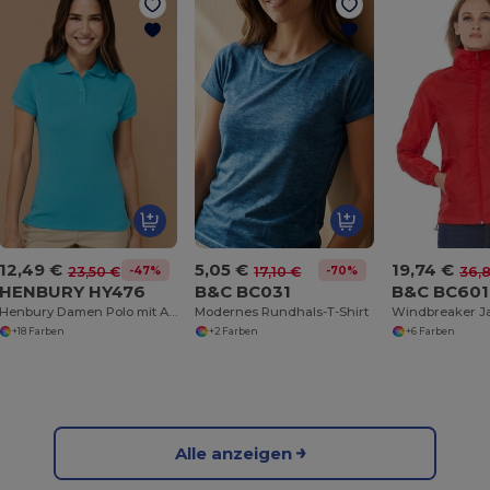
12,49 €
5,05 €
19,74 €
-47%
-70%
23,50 €
17,10 €
36,
HENBURY HY476
B&C BC031
B&C BC601
Henbury Damen Polo mit Atmungsaktivem Komfort
Modernes Rundhals-T-Shirt
Windbreaker J
+18 Farben
+2 Farben
+6 Farben
Alle anzeigen