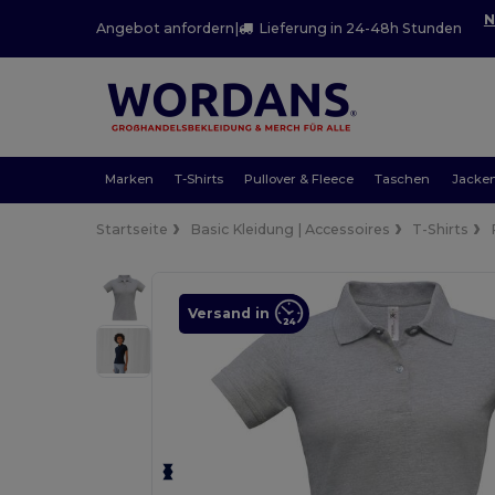
N
Angebot anfordern
|
Lieferung in 24-48h Stunden
Marken
T-Shirts
Pullover & Fleece
Taschen
Jacke
Startseite
Basic Kleidung | Accessoires
T-Shirts
Versand in