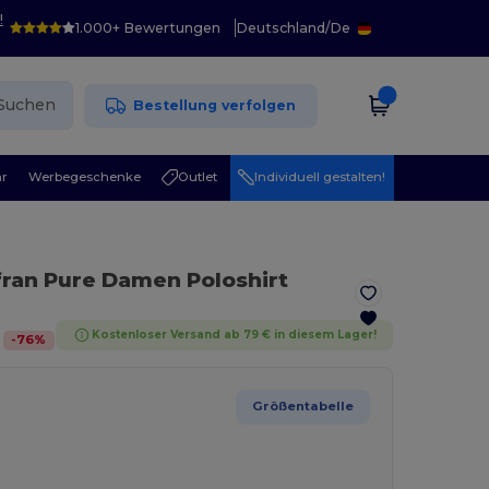
!
1.000+ Bewertungen
Deutschland
/
De
Suchen
Bestellung verfolgen
r
Werbegeschenke
Outlet
Individuell gestalten!
fran Pure Damen Poloshirt
Kostenloser Versand ab 79 € in diesem Lager!
-
76
%
Größentabelle