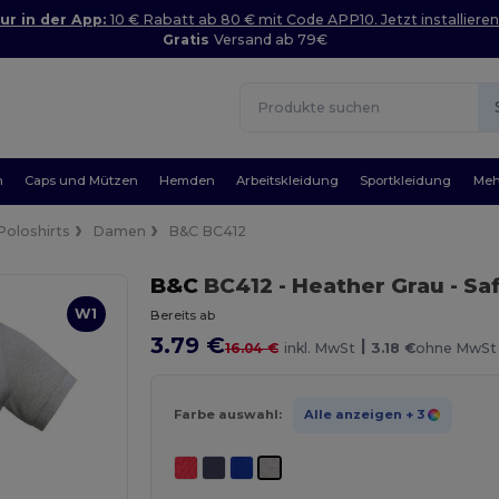
ur in der App:
10 € Rabatt ab 80 € mit Code APP10. Jetzt installieren
Gratis
Versand ab 79€
n
Caps und Mützen
Hemden
Arbeitskleidung
Sportkleidung
Meh
Poloshirts
Damen
B&C BC412
B&C
BC412
- Heather Grau
- Sa
W1
Bereits ab
3.79 €
|
16.04 €
inkl. MwSt
3.18 €
ohne MwSt
Farbe auswahl:
Alle anzeigen
+ 3