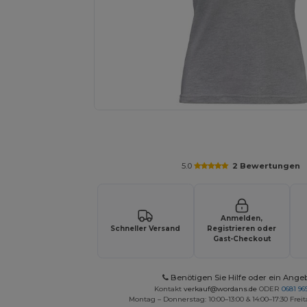
Personalisieren Sie Ihr Produkt on
5.0
2 Bewertungen
Anmelden,
Schneller Versand
Registrieren oder
Gast-Checkout
Benötigen Sie Hilfe oder ein Ange
Kontakt
verkauf@wordans.de
ODER
0681 969
Montag – Donnerstag: 10:00–13:00 & 14:00–17:30 Freit