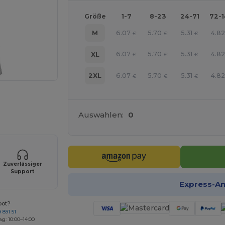
Größe
1-7
8-23
24-71
72-
6.07
5.70
5.31
4.8
M
€
€
€
6.07
5.70
5.31
4.8
XL
€
€
€
6.07
5.70
5.31
4.8
2XL
€
€
€
line HIER!
Auswahlen:
0
Zuverlässiger
Support
Express-A
bot?
 891 51
ag: 10:00–14:00