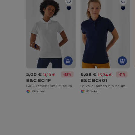
5,00 €
6,68 €
-55%
-51%
11,10 €
13,74 €
B&C BCI1F
B&C BC401
B&C Damen Slim Fit Baumwollpolo
Stilvolle Damen Bio-Baumwollpolo
+20 Farben
+20 Farben