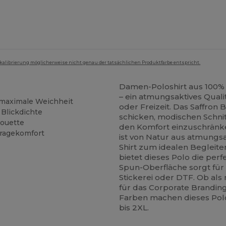
mkalibrierung möglicherweise nicht genau der tatsächlichen Produktfarbe entspricht.
Damen-Poloshirt aus 100
– ein atmungsaktives Qual
maximale Weichheit
oder Freizeit. Das Saffron
 Blickdichte
schicken, modischen Schnit
houette
den Komfort einzuschrän
Tragekomfort
ist von Natur aus atmungsa
Shirt zum idealen Begleite
bietet dieses Polo die perf
Spun-Oberfläche sorgt für 
Stickerei oder DTF. Ob als
für das Corporate Branding
Farben machen dieses Polo 
bis 2XL.