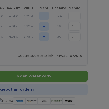
143
144-287
288 +
Mehr
Bestand
Menge
+
2
4.31
3.79
124
€
€
€
+
2
4.31
3.79
16
€
€
€
+
2
4.31
3.79
30
€
€
€
Gesamtsumme inkl. MwSt.:
0.00 €
In den Warenkorb
ngebot anfordern