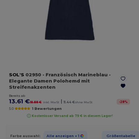
SOL'S
02950
- Französisch Marineblau
-
Elegante Damen Polohemd mit
Streifenakzenten
Bereits ab
13.61 €
|
-
28
%
18.88 €
inkl. MwSt
11.44 €
ohne MwSt
5.0
1 Bewertungen
Kostenloser Versand ab 79 € in diesem Lager!
Farbe auswahl:
Alle anzeigen
+ 1
Größentabelle