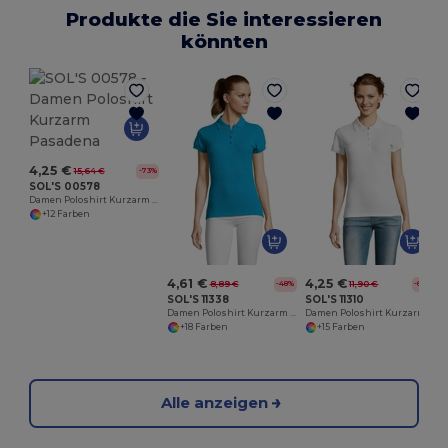
Produkte die Sie interessieren
könnten
4,25 €
15,64 €
-73%
SOL'S 00578
Damen Poloshirt Kurzarm Pasadena
+12 Farben
4,61 €
4,25 €
8,89 €
11,90 €
-48%
-64%
SOL'S 11338
SOL'S 11310
Damen Poloshirt Kurzarm Passion
Damen Poloshirt Kurzarm People
+18 Farben
+15 Farben
Alle anzeigen