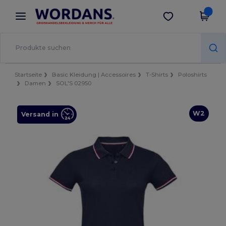
×
Wordans App
App holen
Bessere Preise in der App!
Startseite
Basic Kleidung | Accessoires
T-Shirts
Poloshirts
Damen
SOL'S 02950
W2
Versand in