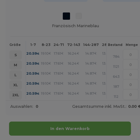
Französisch Marineblau
1-7
8-23
24-71
72-143
144-287
288 +
Mehr
Größe
Bestand
Menge
+
20.59
19.10
17.61
16.24
14.87
13.61
€
€
€
€
€
€
S
784
+
20.59
19.10
17.61
16.24
14.87
13.61
€
€
€
€
€
€
M
1121
+
20.59
19.10
17.61
16.24
14.87
13.61
€
€
€
€
€
€
L
643
+
20.59
19.10
17.61
16.24
14.87
13.61
€
€
€
€
€
€
XL
187
+
20.59
19.10
17.61
16.24
14.87
13.61
€
€
€
€
€
€
2XL
112
Auswahlen:
0
Gesamtsumme inkl. MwSt.:
0.00 
In den Warenkorb