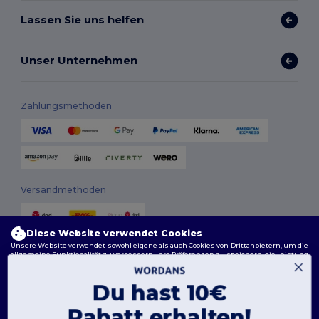
Lassen Sie uns helfen
Unser Unternehmen
Zahlungsmethoden
Versandmethoden
Diese Website verwendet Cookies
Unsere Website verwendet sowohl eigene als auch Cookies von Drittanbietern, um die
allgemeine Funktionalität zu verbessern, Ihre Präferenzen zu speichern, die Leistung
der Website zu analysieren und ein reibungsloses und personalisiertes Surferlebnis
zu gewährleisten, einschließlich maßgeschneidertem Inhalt, optimierten
Interaktionen mit unserer Website und Werbung.
Du hast 10€
Folge uns
Sie können Ihre Cookie-Einstellungen jederzeit verwalten. Essenzielle Cookies, die für
Rabatt erhalten!
das Funktionieren der Website erforderlich sind, können nicht deaktiviert werden, da