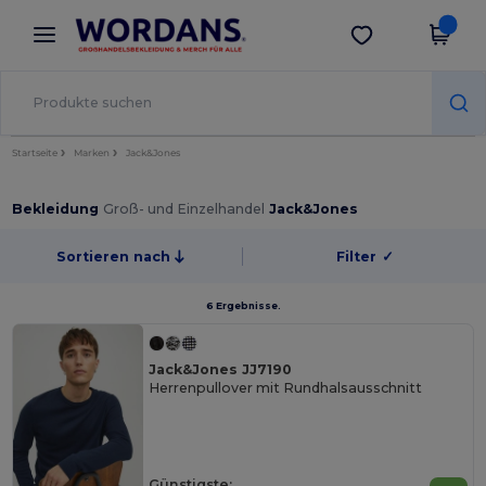
×
Wordans App
App holen
Bessere Preise in der App!
Startseite
Marken
Jack&Jones
Bekleidung
Groß- und Einzelhandel
Jack&Jones
Sortieren nach
Filter
✓
6 Ergebnisse.
Jack&Jones JJ7190
Herrenpullover mit Rundhalsausschnitt
Günstigste: