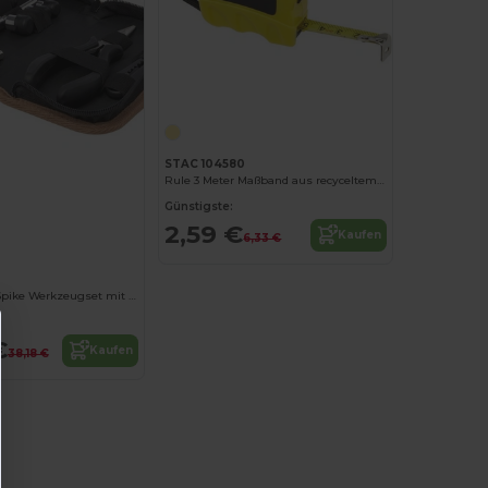
Jetzt konfigurieren!
STAC 104580
Rule 3 Meter Maßband aus recyceltem RCS Kunststoff
Jetzt konfigurieren!
Günstigste:
2,59 €
Kaufen
6,33 €
Nachhaltiges Spike Werkzeugset mit Korktasche
€
Kaufen
38,18 €