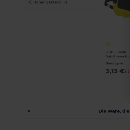
Hoher Bestand
(7)
AWDis Just Hoods
(24)
AWDis So Denim
(10)
B&C
(209)
B&C DNM
(1)
B&C Pro
(12)
STAC 104581
Babybugz
(26)
Günstigste:
3,13 €
6,7
Bag Base
(167)
Bagbase
(42)
Barents
(9)
Bata Industrials
(12)
Die Ware, die
Beechfield
(358)
Bella+Canvas
(29)