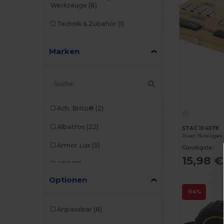
Werkzeuge
(8)
Technik & Zubehör
(1)
Marken
Ach. Brito®
(2)
Albatros
(22)
STAC 104578
Armor Lux
(5)
Günstigste:
15,98 €
ATF
(17)
Optionen
Atlantis
(102)
-54%
Atlantis Headwear
(75)
Anpassbar
(8)
AWDis
(40)