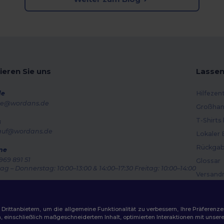
ieren Sie uns
Lassen
de
Hilfezen
e@wordans.de
Großhan
T-Shirts
s
auf@wordans.de
Lokaler 
Rückgab
ne
969 891 51
Glossar
g – Donnerstag: 10:00–13:00 & 14:00–17:30 Freitag: 10:00–14:00
Versand
ragsverfolgung
Gutsche
ittanbietern, um die allgemeine Funktionalität zu verbessern, Ihre Präferenze
n, einschließlich maßgeschneidertem Inhalt, optimierten Interaktionen mit unse