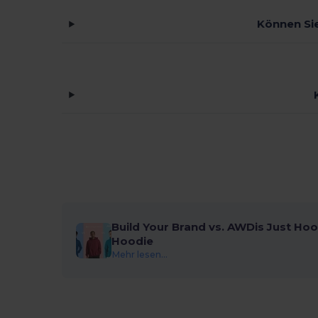
Black&Match
(20)
Können Sie
Branve
(8)
Brook Taverner
(42)
Buff
(3)
Build Your Brand
(132)
CamelBak
(7)
Carhartt
(12)
Case Logic
(18)
Build Your Brand vs. AWDis Just Hoo
Caterpillar
(2)
Hoodie
CG International
(3)
Mehr lesen...
Cherokee
(4)
Chipolo
(2)