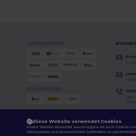
Clubclass
(20)
Craghoppers
(14)
Crocs
(3)
Dickies
(8)
Kontakt
Zahlungsmethoden
Dickies Medical
(5)
Kun
Digital Transfer
(2)
kund
Ecologie
(8)
Sale
verk
Egotier
(1257)
Versandmethoden
Hotli
EgotierPro
(973)
0681 
Monta
Ekston
(10)
Auft
Elevate
(25)
Diese Website verwendet Cookies
Unsere Website verwendet sowohl eigene als auch Cookies von Dr
Elevate Essentials
(34)
reibungsloses und personalisiertes Surferlebnis zu gewährleiste