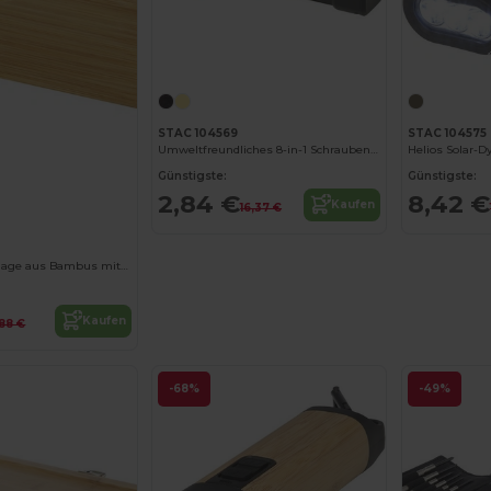
STAC 104569
STAC 104575
Umweltfreundliches 8-in-1 Schraubendreher-Set mit LED-Licht
Jetzt konfigurieren!
Günstigste:
Günstigste:
2,84 €
8,42 €
Kaufen
16,37 €
Flush Wasserwaage aus Bambus mit Flaschenöffner
Kaufen
,88 €
-68%
-49%