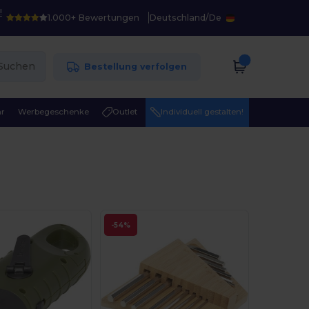
!
1.000+ Bewertungen
Deutschland
/
De
Suchen
Bestellung verfolgen
r
Werbegeschenke
Outlet
Individuell gestalten!
-54%