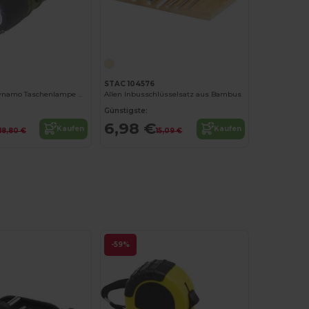
Jetzt konfigurieren!
Jetzt konfigurieren!
STAC 104576
Helios Solar-Dynamo Taschenlampe mit Karabiner
Allen Inbusschlüsselsatz aus Bambus
Günstigste:
6,98 €
Kaufen
Kaufen
18,80 €
15,09 €
-59%