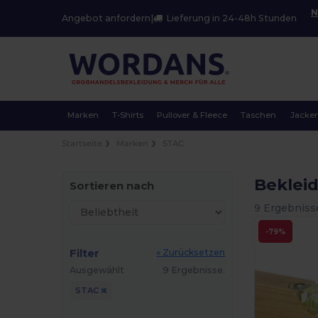
N
Angebot anfordern
|
Lieferung in 24-48h Stunden
Marken
T-Shirts
Pullover & Fleece
Taschen
Jacke
Startseite
Marken
STAC
Beklei
Sortieren nach
9 Ergebniss
-79%
Filter
« Zurücksetzen
Ausgewählt
9 Ergebnisse.
STAC