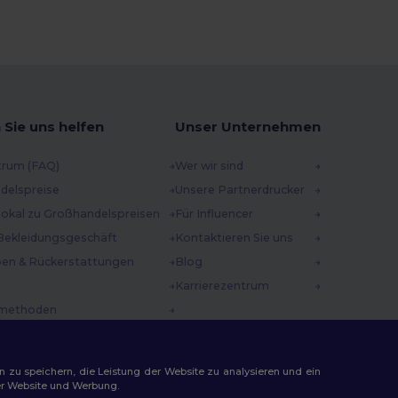
 Sie uns helfen
Unser Unternehmen
trum (FAQ)
Wer wir sind
delspreise
Unsere Partnerdrucker
 lokal zu Großhandelspreisen
Für Influencer
Bekleidungsgeschäft
Kontaktieren Sie uns
en & Rückerstattungen
Blog
Karrierezentrum
methoden
incodes
n zu speichern, die Leistung der Website zu analysieren und ein
rer Website und Werbung.