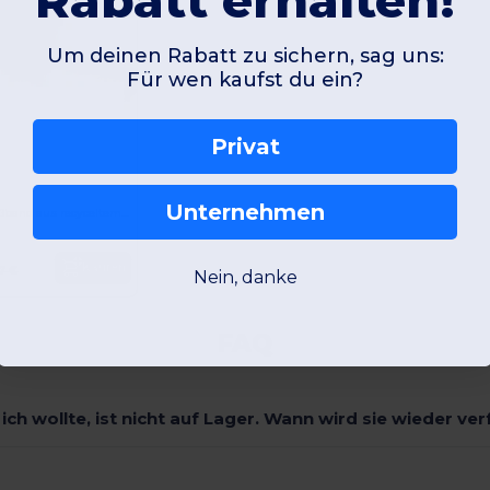
Rabatt erhalten!
Um deinen Rabatt zu sichern, sag uns:
Für wen kaufst du ein?
Jetzt konfigurieren!
Privat
Unternehmen
Rule 5 Meter Maßband aus recyceltem RCS Kunststoff
Kaufen
7 €
Nein, danke
FAQ
 ich wollte, ist nicht auf Lager. Wann wird sie wieder ve