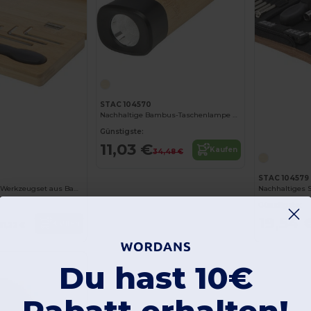
Jetzt konfigurieren!
STAC 104570
Nachhaltige Bambus-Taschenlampe mit Karabiner
Jetzt konfigurieren!
Günstigste:
11,03 €
Kaufen
34,48 €
STAC 104579
Rivet 19-teiliges Werkzeugset aus Bambus und recyceltem Kunststoff
Günstigste:
19,54 
Kaufen
31,22 €
Du hast 10€