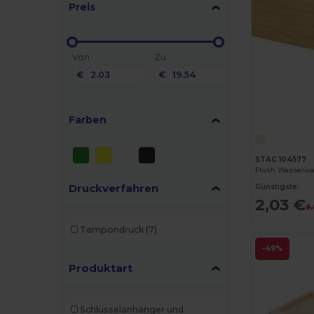
Preis
Von
Zu
€
€
Farben
STAC 104577
Druckverfahren
Günstigste:
2,03 €
9
Tampondruck
(7)
-49%
Produktart
Schlüsselanhänger und