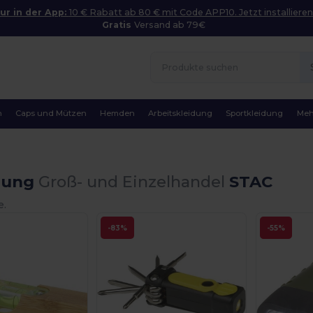
ur in der App:
10 € Rabatt ab 80 € mit Code APP10. Jetzt installieren
Gratis
Versand ab 79€
n
Caps und Mützen
Hemden
Arbeitskleidung
Sportkleidung
Meh
dung
Groß- und Einzelhandel
STAC
e.
-83%
-55%