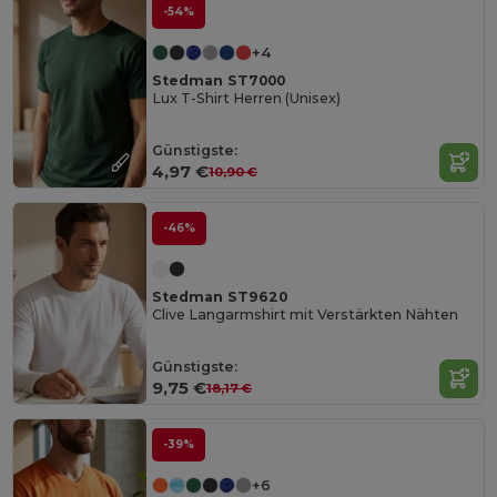
-54%
+4
Stedman ST7000
Lux T-Shirt Herren (Unisex)
Günstigste:
4,97 €
10,90 €
-46%
Stedman ST9620
Clive Langarmshirt mit Verstärkten Nähten
Günstigste:
9,75 €
18,17 €
-39%
+6