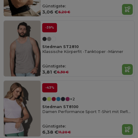
Günstigste:
3,06 €
6,20 €
-39%
Stedman ST2810
Klassische Körperfit -Tanktoper -Männer
Günstigste:
3,81 €
6,30 €
-43%
+2
Stedman ST8100
Damen Performance Sport T-Shirt mit Reflektierendem Druck
Günstigste:
6,38 €
11,20 €