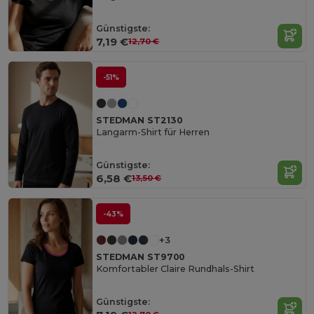
Günstigste:
7,19 €
12,70 €
-51%
STEDMAN ST2130
Langarm-Shirt für Herren
Günstigste:
6,58 €
13,50 €
-43%
+3
STEDMAN ST9700
Komfortabler Claire Rundhals-Shirt
Günstigste: