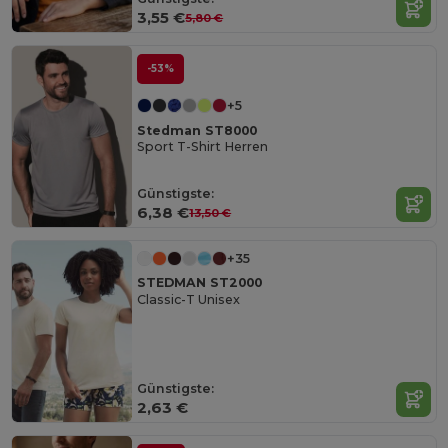
3,55 €
5,80 €
-53%
+5
Stedman ST8000
Sport T-Shirt Herren
Günstigste:
6,38 €
13,50 €
+35
STEDMAN ST2000
Classic-T Unisex
Günstigste:
2,63 €