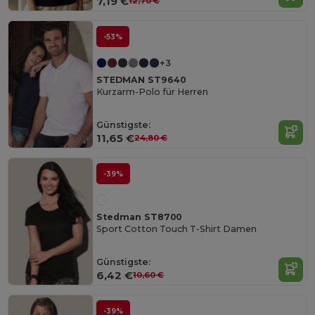
7,19 €
12,70 €
-53%
+3
STEDMAN ST9640
Kurzarm-Polo für Herren
Günstigste:
11,65 €
24,80 €
-39%
Stedman ST8700
Sport Cotton Touch T-Shirt Damen
Günstigste:
6,42 €
10,60 €
-39%