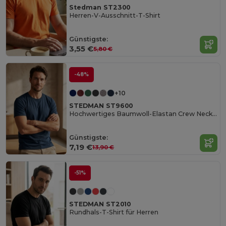
Stedman ST2300
Herren-V-Ausschnitt-T-Shirt
Günstigste:
3,55 €
5,80 €
-48%
+10
STEDMAN ST9600
Hochwertiges Baumwoll-Elastan Crew Neck Shirt
Günstigste:
7,19 €
13,90 €
-51%
STEDMAN ST2010
Rundhals-T-Shirt für Herren