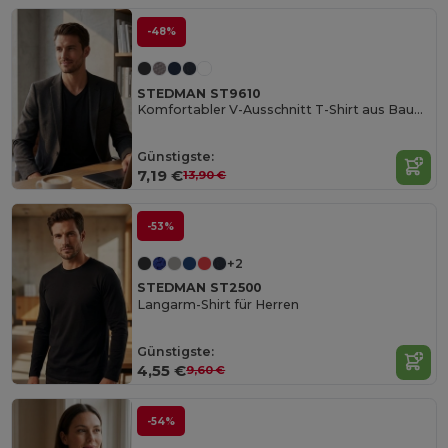
-48%
STEDMAN ST9610
Komfortabler V-Ausschnitt T-Shirt aus Baumwoll-Elastan
Günstigste:
7,19 €
13,90 €
-53%
+2
STEDMAN ST2500
Langarm-Shirt für Herren
Günstigste:
4,55 €
9,60 €
-54%