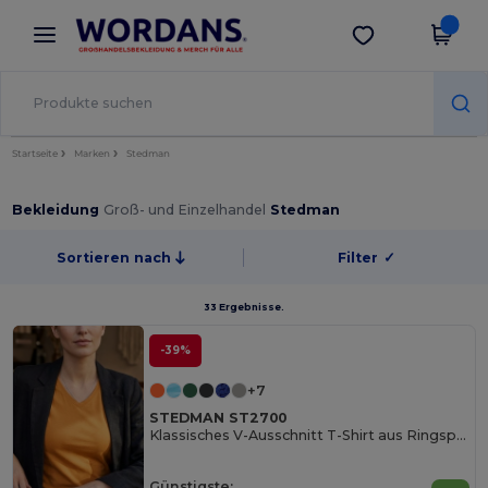
×
Wordans App
App holen
Bessere Preise in der App!
Startseite
Marken
Stedman
Bekleidung
Groß- und Einzelhandel
Stedman
Sortieren nach
Filter
✓
33 Ergebnisse.
-39%
+7
STEDMAN ST2700
Klassisches V-Ausschnitt T-Shirt aus Ringspun-Baumwolle
Günstigste: