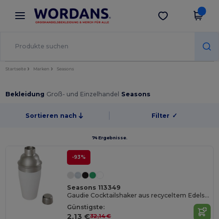
×
Wordans App
App holen
Bessere Preise in der App!
Startseite
Marken
Seasons
Bekleidung
Groß- und Einzelhandel
Seasons
Sortieren nach
Filter
✓
74 Ergebnisse.
-93%
Seasons 113349
Gaudie Cocktailshaker aus recyceltem Edelstahl
Günstigste:
2,13 €
32,14 €