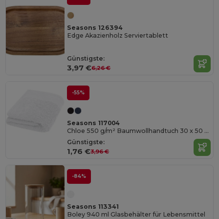
Seasons 126394
Edge Akazienholz Serviertablett
Günstigste:
3,97 €
6,26 €
-55%
Seasons 117004
Chloe 550 g/m² Baumwollhandtuch 30 x 50 cm
Günstigste:
1,76 €
3,96 €
-84%
Seasons 113341
Boley 940 ml Glasbehälter für Lebensmittel