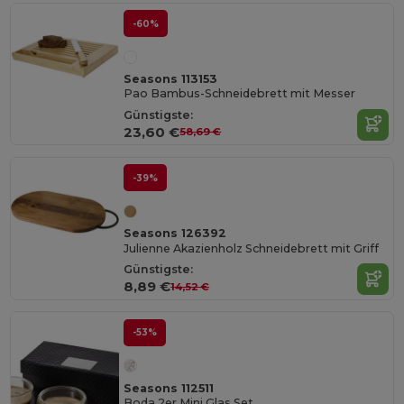
-60%
Seasons 113153
Pao Bambus-Schneidebrett mit Messer
Günstigste:
23,60 €
58,69 €
-39%
Seasons 126392
Julienne Akazienholz Schneidebrett mit Griff
Günstigste:
8,89 €
14,52 €
-53%
Seasons 112511
Boda 2er Mini Glas Set