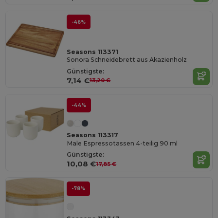
-46%
Seasons 113371
Sonora Schneidebrett aus Akazienholz
Günstigste:
7,14 €
13,20 €
-44%
Seasons 113317
Male Espressotassen 4-teilig 90 ml
Günstigste:
10,08 €
17,85 €
-78%