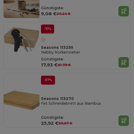
Günstigste:
9,08 €
20,24 €
-71%
Seasons 113250
Nebby Korkenzieher
Günstigste:
17,93 €
61,78 €
-57%
Seasons 113270
Fet Schneidebrett aus Bambus
Günstigste:
25,92 €
59,67 €