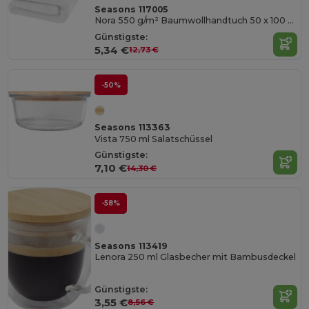
Seasons 117005
Nora 550 g/m² Baumwollhandtuch 50 x 100 cm
Günstigste:
5,34 €
12,73 €
-50%
Seasons 113363
Vista 750 ml Salatschüssel
Günstigste:
7,10 €
14,30 €
-58%
Seasons 113419
Lenora 250 ml Glasbecher mit Bambusdeckel
Günstigste:
3,55 €
8,56 €