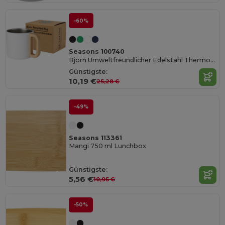
-60%
Seasons 100740
Bjorn Umweltfreundlicher Edelstahl Thermobecher 360 ml
Günstigste:
10,19 €
25,28 €
-49%
Seasons 113361
Mangi 750 ml Lunchbox
Günstigste:
5,56 €
10,95 €
-50%