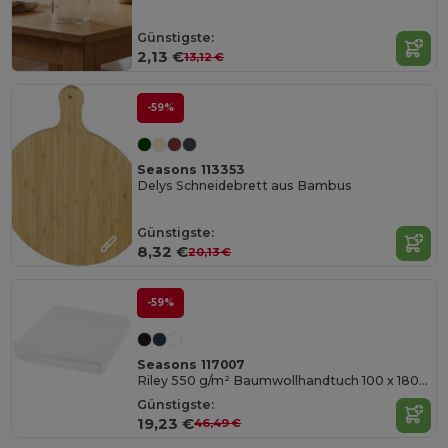
Günstigste:
2,13 €
13,12 €
-59%
Seasons 113353
Delys Schneidebrett aus Bambus
Günstigste:
8,32 €
20,13 €
-59%
Seasons 117007
Riley 550 g/m² Baumwollhandtuch 100 x 180 cm
Günstigste:
19,23 €
46,49 €