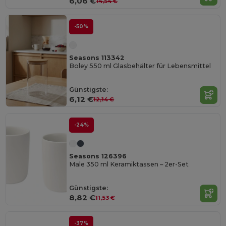
6,06 €
14,54 €
-50%
Seasons 113342
Boley 550 ml Glasbehälter für Lebensmittel
Günstigste:
6,12 €
12,14 €
-24%
Seasons 126396
Male 350 ml Keramiktassen – 2er-Set
Günstigste:
8,82 €
11,53 €
-37%