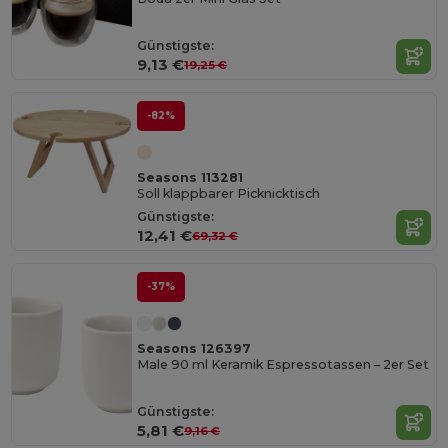
Günstigste:
9,13 €
19,25 €
-82%
Seasons 113281
Soll klappbarer Picknicktisch
Günstigste:
12,41 €
69,32 €
-37%
Seasons 126397
Male 90 ml Keramik Espressotassen – 2er Set
Günstigste:
5,81 €
9,16 €