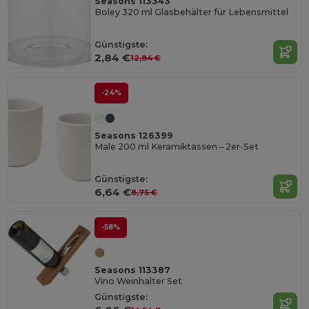
Seasons 113343
Boley 320 ml Glasbehälter für Lebensmittel
Günstigste:
2,84 €
12,84 €
-24%
Seasons 126399
Male 200 ml Keramiktassen – 2er-Set
Günstigste:
6,64 €
8,75 €
-58%
Seasons 113387
Vino Weinhalter Set
Günstigste: