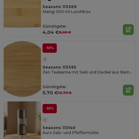
Seasons 113369
Mangi 500 ml Lunchbox
Günstigste:
4,04 €
8,00 €
-55%
Seasons 113395
Zen Teekanne mit Sieb und Deckel aus Bambus
Günstigste:
5,70 €
12,70 €
-55%
Seasons 113140
Auro Salz- und Pfeffermühle