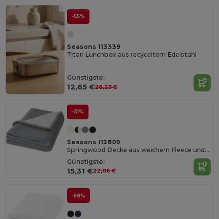
-55%
Seasons 113339
Titan Lunchbox aus recyceltem Edelstahl
Günstigste:
12,65 €
28,23 €
-31%
Seasons 112809
Springwood Decke aus weichem Fleece und Sherpa-Plaid
Günstigste:
15,31 €
22,06 €
-58%