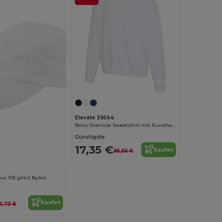
Jetzt konfigurieren!
Elevate 39564
Boris Oversize Sweatshirt mit Rundhalsausschnitt aus recycelter 280 g/m2 Bio Baumwolle (OCS), unisex
Jetzt konfigurieren!
Günstigste:
17,35 €
Kaufen
95,56 €
5
aus 105 g/m2 Nylon
Kaufen
12,73 €