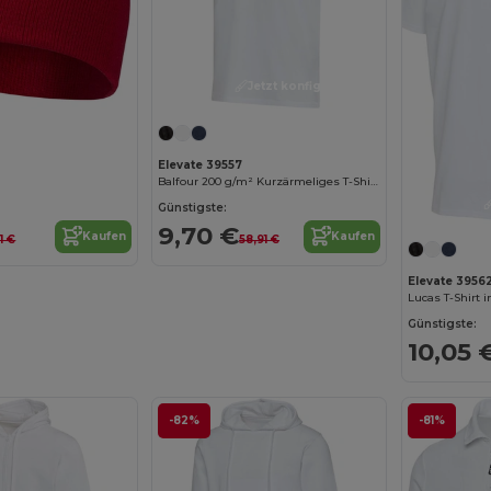
Jetzt konfigurieren!
Elevate 39557
Balfour 200 g/m² Kurzärmeliges T-Shirt Bio Baumwolle (OCS), unisex
Günstigste:
9,70 €
Kaufen
Kaufen
1 €
58,91 €
Elevate 3956
Günstigste:
10,05 
-82%
-81%