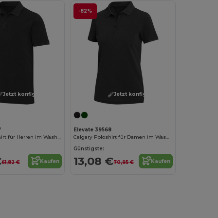
-82%
Jetzt konfigurieren!
Jetzt konfigurieren!
7
Elevate 39568
Calgary Poloshirt für Herren im Washed Look, 200 g/m2
Calgary Poloshirt für Damen im Washed Look, 200 g/m2
Günstigste:
€
13,08 €
Kaufen
Kaufen
61,82 €
70,95 €