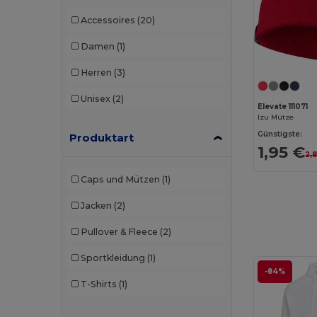
Accessoires
(20)
Damen
(1)
Herren
(3)
Unisex
(2)
Elevate 111071
Izu Mütze
Günstigste:
Produktart
1,95 €
2,8
Caps und Mützen
(1)
Jacken
(2)
Pullover & Fleece
(2)
Sportkleidung
(1)
-84%
T-Shirts
(1)