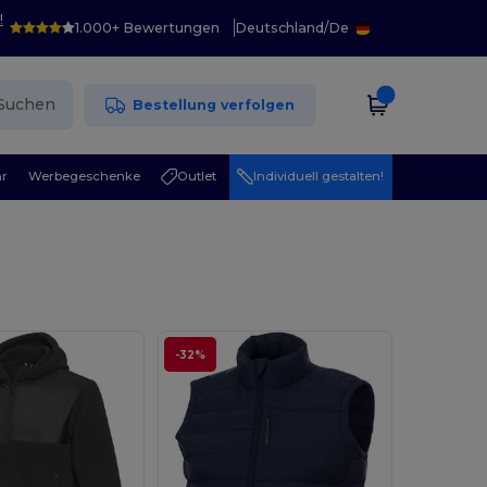
!
1.000+ Bewertungen
Deutschland
/
De
Suchen
Bestellung verfolgen
r
Werbegeschenke
Outlet
Individuell gestalten!
-32%