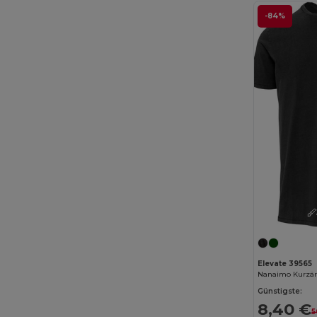
-84%
Dickies
(8)
Dickies Medical
(5)
Digital Transfer
(2)
Ecologie
(8)
Egotier
(1257)
EgotierPro
(973)
Ekston
(10)
Elevate
(25)
Elevate Essentials
(34)
Elevate Life
(51)
Elevate 39565
Elevate NXT
(46)
Günstigste:
8,40 €
5
Estex
(16)