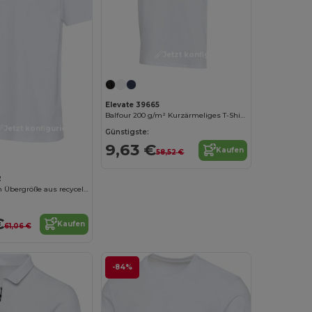
Jetzt konfigurieren!
Elevate 39665
Balfour 200 g/m² Kurzärmeliges T-Shirt V-Ausschnitt Bio Baumwolle (OCS), unisex
Jetzt konfigurieren!
Günstigste:
9,63 €
Kaufen
58,52 €
2
Lucas T-Shirt in Übergröße aus recycelter 260 g/m2 Bio Baumwolle (OCS) unisex
€
Kaufen
61,06 €
-84%