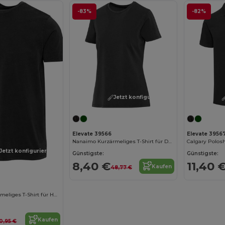
-83%
-82%
Jetzt konfigurieren!
Elevate 39566
Elevate 3956
Nanaimo Kurzärmeliges T-Shirt für Damen im Washed Look, 160 g/m2
Jetzt konfigurieren!
Günstigste:
Günstigste:
8,40 €
11,40 
Kaufen
48,77 €
Nanaimo Kurzärmeliges T-Shirt für Herren im Washed Look, 160 g/m2
Kaufen
0,95 €