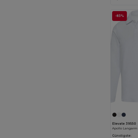
Et si on l'appelait Francis
(3)
-83%
EXCD by Promodoro
(5)
Finden & Hales
(18)
Flexfit
(159)
Front row
(25)
Fruit of the Loom
(175)
Fruit of the Loom Vintage
(4)
GiftRetail
(2553)
Gildan
(112)
Graid™
(2)
Henbury
(61)
Elevate 39550
Apollo Langarm 
Herock
(76)
Günstigste: