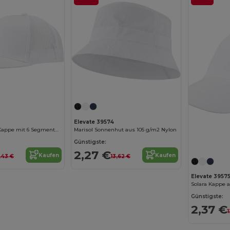
Jetzt konfigurieren!
Elevate 39574
Drift Snapback Kappe mit 6 Segmenten, 260 g/m2
Marisol Sonnenhut aus 105 g/m2 Nylon
Günstigste:
2,27 €
Kaufen
Kaufen
,43 €
13,62 €
Elevate 3957
Solara Kappe 
Günstigste:
2,37 €