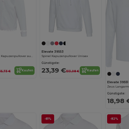
Jetzt konfigurieren!
Elevate 39553
Jasper 280 g/m² Kapuzenpullover aus recycelter Bio Baumwolle (OCS) unisex
Spinel Kapuzenpullover Unisex
Günstigste:
23,39 €
Kaufen
Kaufen
35,73 €
133,08 €
Elevate 39551
Günstigste:
18,98 
-81%
-82%