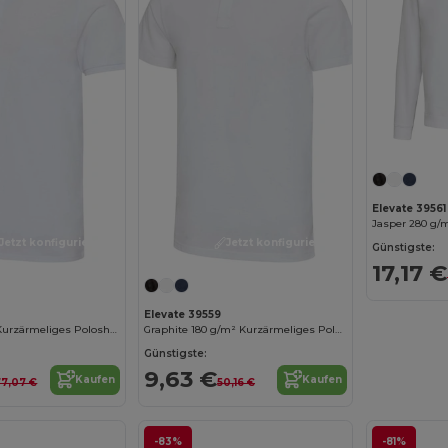
Elevate 39561
Jetzt konfigurieren!
Jetzt konfigurieren!
Günstigste:
17,17 €
Elevate 39559
Beryl 220 g/m² Kurzärmeliges Poloshirt Bio-Recyclingmaterial (OCS), unisex
Graphite 180 g/m² Kurzärmeliges Poloshirt Bio Baumwolle (OCS), unisex
Günstigste:
9,63 €
Kaufen
Kaufen
77,07 €
50,16 €
-83%
-81%