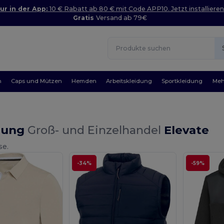
ur in der App:
10 € Rabatt ab 80 € mit Code APP10. Jetzt installieren
Gratis
Versand ab 79€
n
Caps und Mützen
Hemden
Arbeitskleidung
Sportkleidung
Meh
dung
Groß- und Einzelhandel
Elevate
se.
-34%
-59%