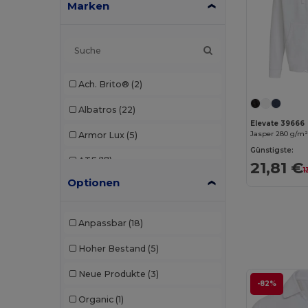
Marken
Ach. Brito®
(2)
Albatros
(22)
Elevate 39666
Armor Lux
(5)
Günstigste:
ATF
(17)
21,81 €
1
Optionen
Atlantis
(102)
Atlantis Headwear
(75)
Anpassbar
(18)
AWDis
(40)
Hoher Bestand
(5)
AWDis Just Hoods
(24)
Neue Produkte
(3)
-82%
AWDis So Denim
(10)
Organic
(1)