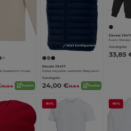
Elevate 3947
Jetzt konfigurieren!
Jetzt konfigurieren!
Günstigste:
33,85 
+1
Elevate 39437
o Sweatshirt Unisex
Pallas recycelter wattierter Bodywarmer für Herren
Günstigste:
€
24,00 €
Kaufen
Kaufen
39,25 €
36,15 €
-84%
-84%