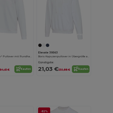
Jetzt konfigurieren!
Elevate 39563
Jasper 280 g/m² Pullover mit Rundhalsausschnitt aus recycelter Bio Baumwolle (OCS), unisex
Boris Kapuzenpullover in Übergröße aus recycelter 280 g/m2 Bio Baumwolle (OCS), unisex
Günstigste:
21,03 €
Kaufen
Kaufen
94,61 €
130,88 €
-82%