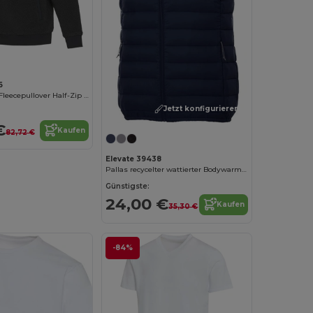
6
Evans Sherpa Fleecepullover Half-Zip Unisex
Jetzt konfigurieren!
€
Kaufen
82,72 €
Elevate 39438
Pallas recycelter wattierter Bodywarmer für Damen
Günstigste:
24,00 €
Kaufen
35,30 €
-84%