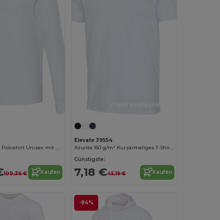
Jetzt konfigurieren!
Elevate 39554
Zeus Langarm Poloshirt Unisex mit Reißverschluss
Azurite 160 g/m² Kurzärmeliges T-Shirt Bio Baumwolle (OCS), unisex
Günstigste:
€
7,18 €
Kaufen
Kaufen
100,36 €
45,19 €
-84%