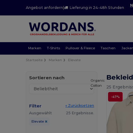
N
Angebot anfordern
|
Lieferung in 24-48h Stunden
Marken
T-Shirts
Pullover & Fleece
Taschen
Jacke
Startseite
Marken
Elevate
Beklei
Sortieren nach
Organic
Cotton
25 Ergebnis
-47%
Filter
« Zurücksetzen
Ausgewählt
25 Ergebnisse.
Elevate