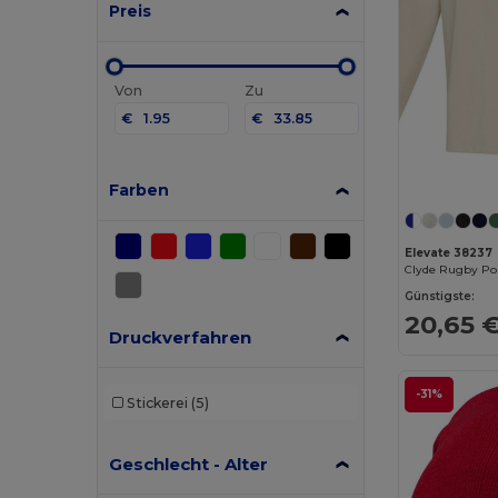
Preis
Von
Zu
€
€
Farben
Elevate 38237
Clyde Rugby Pol
Günstigste:
20,65 
Druckverfahren
-31%
Stickerei
(5)
Geschlecht - Alter