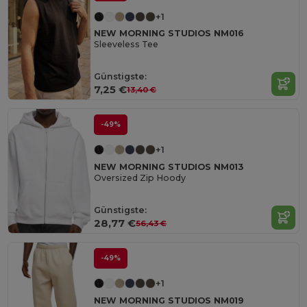
+1
NEW MORNING STUDIOS NM016
Sleeveless Tee
Günstigste:
7,25 €
13,40 €
-49%
+1
NEW MORNING STUDIOS NM013
Oversized Zip Hoody
Günstigste:
28,77 €
56,43 €
-49%
+1
NEW MORNING STUDIOS NM019