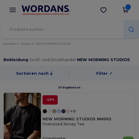
×
Wordans App
App holen
Bessere Preise in der App!
Startseite
Marken
NEW MORNING STUDIOS
Bekleidung
Groß- und Einzelhandel
NEW MORNING STUDIOS
Sortieren nach
Filter
✓
30 Ergebnisse.
-49%
+9
NEW MORNING STUDIOS NM003
Oversized Jersey Tee
Günstigste: