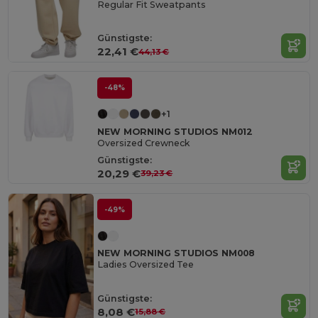
Regular Fit Sweatpants
Günstigste:
22,41 €
44,13 €
-48%
+1
NEW MORNING STUDIOS NM012
Oversized Crewneck
Günstigste:
20,29 €
39,23 €
-49%
NEW MORNING STUDIOS NM008
Ladies Oversized Tee
Günstigste:
8,08 €
15,88 €