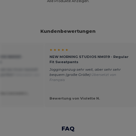
Alle Produkte Anzeigen.
Kundenbewertungen
★ ★ ★ ★ ★
OS NM003 -
NEW MORNING STUDIOS NM019 - Regular
e
Fit Sweatpants
ls bei ihnen bestellt
Jogginganzug sehr weit, aber sehr sehr
 perfekt!
Übersetzt von
bequem (große Größe)
Übersetzt von
Français
eu Lescoute L.
Bewertung von Violette N.
FAQ