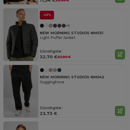
11,54 €
22,00 €
-49%
+1
NEW MORNING STUDIOS NM031
Light Puffer Jacket
Günstigste:
32,70 €
63,80 €
NEW MORNING STUDIOS NM042
Jogginghose
Günstigste:
23,73 €