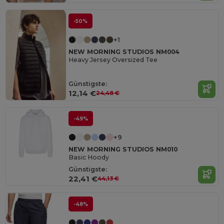
-50%
+1
NEW MORNING STUDIOS NM004
Heavy Jersey Oversized Tee
Günstigste:
12,14 €
24,48 €
-49%
+9
NEW MORNING STUDIOS NM010
Basic Hoody
Günstigste:
22,41 €
44,13 €
-48%