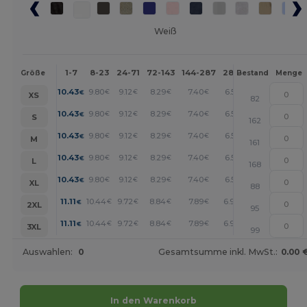
Weiß
1-7
8-23
24-71
72-143
144-287
288 +
Mehr
Größe
Bestand
Menge
+
10.43
9.80
9.12
8.29
7.40
6.51
€
€
€
€
€
€
XS
82
+
10.43
9.80
9.12
8.29
7.40
6.51
€
€
€
€
€
€
S
162
+
10.43
9.80
9.12
8.29
7.40
6.51
€
€
€
€
€
€
M
161
+
10.43
9.80
9.12
8.29
7.40
6.51
€
€
€
€
€
€
L
168
+
10.43
9.80
9.12
8.29
7.40
6.51
€
€
€
€
€
€
XL
88
+
11.11
10.44
9.72
8.84
7.89
6.94
€
€
€
€
€
€
2XL
95
+
11.11
10.44
9.72
8.84
7.89
6.94
€
€
€
€
€
€
3XL
99
Auswahlen:
0
Gesamtsumme inkl. MwSt.:
0.00 
In den Warenkorb