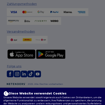
Zahlungsmethoden
Versandmethoden
Folge uns
2026. Alle Rechte vorbehalten
Allgemeine Geschäftsbedingungen
|
Personalisierungsrichtlinien
|
Datenschutzbestimmungen
|
Cookie-Richtlinie
|
Site Map
Diese Website verwendet Cookies
Unsere Website verwendet sowohl eigene als auch Cookies von Drittanbietern, um die
allgemeine Funktionalität zu verbessern, Ihre Präferenzen zu speichern, die Leistung
Berlin
|
Hamburg
|
München
|
Köln
|
Frankfurt
|
Essen
|
Dortmund
|
der Website zu analysieren und ein reibungsloses und personalisiertes Surferlebnis