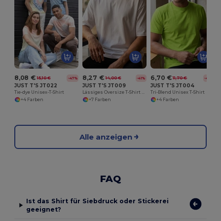
O
8,08 €
8,27 €
6,70 €
15,10 €
14,00 €
11,70 €
-47%
-41%
-43%
JUST T'S JT022
JUST T'S JT009
JUST T'S JT004
Tie-dye Unisex-T-Shirt
Lässiges Oversize T-Shirt aus Baumwolle
Tri-Blend Unisex T-Shirt
+4 Farben
+7 Farben
+4 Farben
Alle anzeigen
FAQ
Ist das Shirt für Siebdruck oder Stickerei
geeignet?