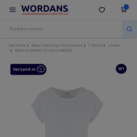
×
Wordans App
App holen
Bessere Preise in der App!
Startseite
Basic Kleidung | Accessoires
T-Shirts
Unisex
NEW MORNING STUDIOS NM007
W1
Versand in