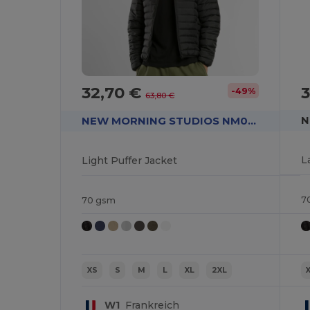
32,70 €
-49%
63,80 €
NEW MORNING STUDIOS NM031
L
Light Puffer Jacket
7
70 gsm
XS
S
M
L
XL
2XL
W1
Frankreich