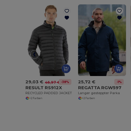
29,03 €
25,72 €
-38%
-1%
46,97 €
RESULT RS912X
REGATTA RGW597
RECYCLED PADDED JACKET
Langer gesteppter Parka
+2 Farben
+2 Farben