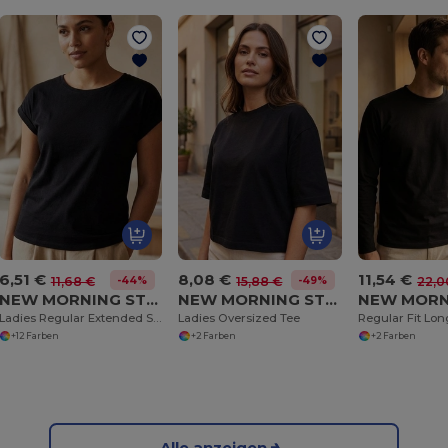
6,51 €
8,08 €
11,54 €
-44%
-49%
11,68 €
15,88 €
22,0
NEW MORNING STUDIOS NM007
NEW MORNING STUDIOS NM008
Ladies Regular Extended Shoulder Tee
Ladies Oversized Tee
Regular Fit Lon
+12 Farben
+2 Farben
+2 Farben
Alle anzeigen