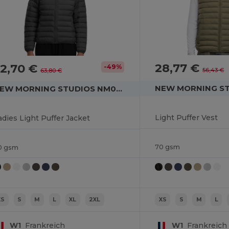
28,77 €
32,70 €
-49%
56,43 €
63,80 €
NEW MORNING STUDIOS NM030
Light Puffer Vest
adies Light Puffer Jacket
70 gsm
0 gsm
XS
S
M
L
XL
2XL
XS
S
M
L
W1
Frankreich
W1
Frankreich