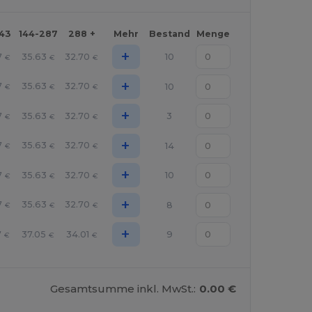
143
144-287
288 +
Mehr
Bestand
Menge
+
7
35.63
32.70
10
€
€
€
+
7
35.63
32.70
10
€
€
€
+
7
35.63
32.70
3
€
€
€
+
7
35.63
32.70
14
€
€
€
+
7
35.63
32.70
10
€
€
€
+
7
35.63
32.70
8
€
€
€
+
7
37.05
34.01
9
€
€
€
Gesamtsumme inkl. MwSt.:
0.00 €