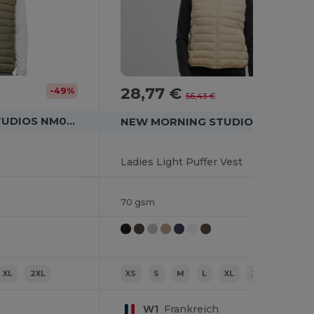
28,77 €
-49%
-49%
56,43 €
NEW MORNING STUDIOS NM033
NEW MORNING STUDIOS NM032
Ladies Light Puffer Vest
70 gsm
XL
2XL
XS
S
M
L
XL
2XL
W1
Frankreich