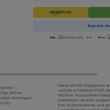
Express-A
mkalibrierung möglicherweise nicht genau der tatsächlichen Produktfarbe entspricht.
Diese leichte Steppjacke a
lyester
und ein schlankes Profil, i
mäßige Wärme
Mit ihrer horizontalen S
endem Stehkragen
präsentiert sie eine zeitge
n Sitz
Das Außenmaterial und di
Langlebigkeit und Feuchtig