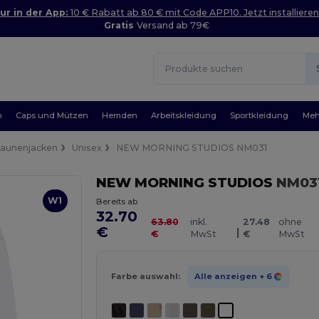
ur in der App:
10 € Rabatt ab 80 € mit Code APP10. Jetzt installieren
Gratis
Versand ab 79€
n
Caps und Mützen
Hemden
Arbeitskleidung
Sportkleidung
Meh
aunenjacken
Unisex
NEW MORNING STUDIOS NM031
NEW MORNING STUDIOS
NM03
W1
Bereits ab
32.70
63.80
inkl.
27.48
ohne
€
|
€
MwSt
€
MwSt
Farbe auswahl:
Alle anzeigen
+ 6