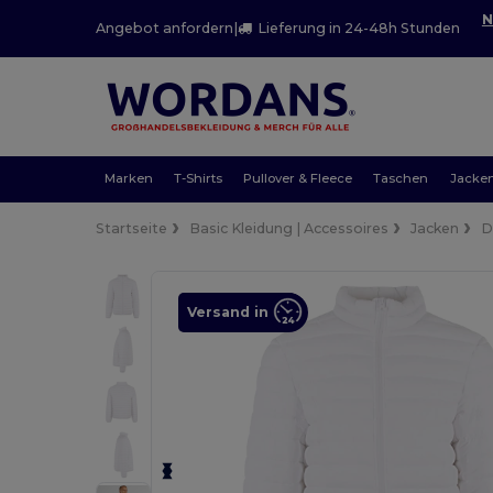
N
Angebot anfordern
|
Lieferung in 24-48h Stunden
Marken
T-Shirts
Pullover & Fleece
Taschen
Jacke
Startseite
Basic Kleidung | Accessoires
Jacken
D
Versand in