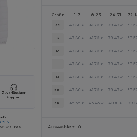
Größe
1-7
8-23
24-71
72-
43.80
41.76
39.43
37.6
XS
€
€
€
43.80
41.76
39.43
37.6
S
€
€
€
43.80
41.76
39.43
37.6
M
€
€
€
r Ihre Produkte an
43.80
41.76
39.43
37.6
L
€
€
€
43.80
41.76
39.43
37.6
XL
€
€
€
43.80
41.76
39.43
37.6
2XL
€
€
€
Zuverlässiger
Support
45.55
43.43
41.00
39.1
3XL
€
€
€
bot?
 891 51
Auswahlen:
0
ag: 10:00–14:00