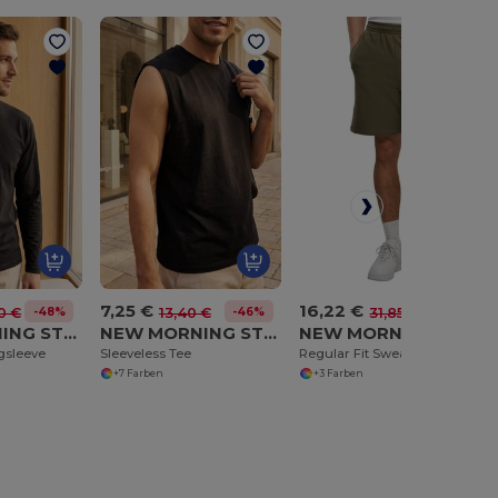
7,25 €
16,22 €
-48%
-46%
-49%
0 €
13,40 €
31,85 €
NEW MORNING STUDIOS NM009
NEW MORNING STUDIOS NM016
NEW MORNING STUDIOS NM018
gsleeve
Sleeveless Tee
Regular Fit Sweat Shorts
+7 Farben
+3 Farben