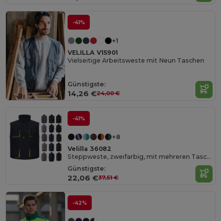
-41%
+1
VELILLA V15901
Vielseitige Arbeitsweste mit Neun Taschen
Günstigste:
14,26 €
24,00 €
-41%
+8
Velilla 36082
Steppweste, zweifarbig, mit mehreren Taschen (120g/m²), aus Polyester (100%)
Günstigste:
22,06 €
37,51 €
-42%