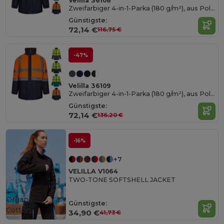
Velilla 36108
Zweifarbiger 4-in-1-Parka (180 g/m²), aus Polyester (100%) mit PU-Beschichtung
Günstigste:
72,14 €
116,75 €
-47%
Velilla 36109
Zweifarbiger 4-in-1-Parka (180 g/m²), aus Polyester (100%) mit PU-Beschichtung
Günstigste:
72,14 €
136,20 €
-16%
+7
VELILLA V1064
TWO-TONE SOFTSHELL JACKET
Organic
Günstigste:
Cotton
34,90 €
41,73 €