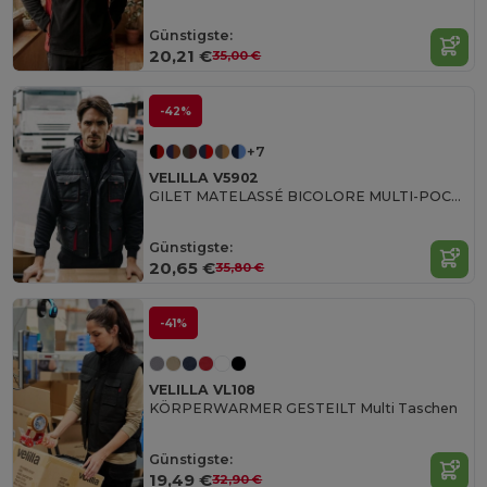
Günstigste:
20,21 €
35,00 €
-42%
+7
VELILLA V5902
GILET MATELASSÉ BICOLORE MULTI-POCHES
Günstigste:
20,65 €
35,80 €
-41%
VELILLA VL108
KÖRPERWARMER GESTEILT Multi Taschen
Günstigste:
19,49 €
32,90 €