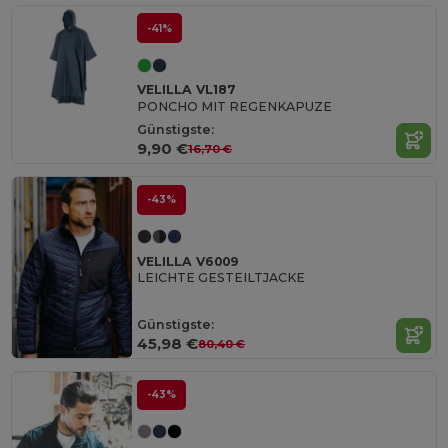
-41%
VELILLA VL187
PONCHO MIT REGENKAPUZE
Günstigste:
9,90 €
16,70 €
-43%
VELILLA V6009
LEICHTE GESTEILTJACKE
Günstigste:
45,98 €
80,40 €
-43%