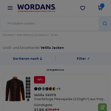
×
Wordans App
App holen
Bessere Preise in der App!
Startseite
Basic Kleidung | Accessoires
Jacken
Groß- und Einzelhandel
Velilla Jacken
Sortieren nach
Filter
✓
25 Ergebnisse.
-41%
+9
Velilla 36079
Zweifarbige Fleecejacke (220g/m²) aus Polyester (100%)
Günstigste:
21,56 €
36,68 €