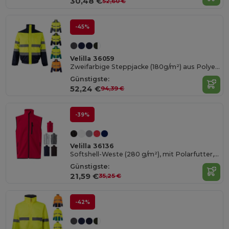
30,48 €
52,60 €
-45%
Velilla 36059
Zweifarbige Steppjacke (180g/m²) aus Polyester (100%) mit PU-Beschichtung
Günstigste:
52,24 €
94,39 €
-39%
Velilla 36136
Softshell-Weste (280 g/m²), mit Polarfutter, aus Polyester (94 %) und Elastan (6 %)
Günstigste:
21,59 €
35,25 €
-42%