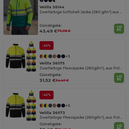
Velilla 36144
Zweifarbige Softshell-Jacke (280 g/m²) aus Polyester (96 %) und Elastan (4 %)
Günstigste:
43,49 €
75,08 €
-42%
+3
Velilla 36075
Zweifarbige Fleecejacke (280g/m²), aus Polyester (100%)
Günstigste:
31,52 €
54,40 €
-42%
+3
Velilla 36073
Zweifarbige Fleecejacke (280g/m²), aus Polyester (100%)
Günstigste: