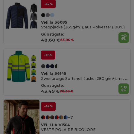
-42%
Velilla 36085
Steppjacke (265g/m²), aus Polyester (100%)
Günstigste:
48,60 €
83,90 €
-38%
Velilla 36145
Zweifarbige Softshell-Jacke (280 g/m²), mit Fleece-Futter und TPU-Membran, aus Polyester (96 %) und Elasthan (4 %)
Günstigste:
43,49 €
70,39 €
-42%
+7
VELILLA V1504
VESTE POLAIRE BICOLORE