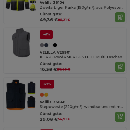
Velilla 36104
Zweifarbiger Parka (190g/m²), aus Polyester (100%), mit PU-Beschichtung
Günstigste:
49,36 €
85,21 €
-41%
VELILLA V25901
KÖRPERWÄRMER GESTEILT Multi Taschen
Günstigste:
16,38 €
27,60 €
-47%
Velilla 36048
Steppweste (220g/m²), wendbar und mit mehreren Taschen, aus Polyester (100%), mit Reißverschluss und Wendezipper
Günstigste:
29,08 €
54,91 €