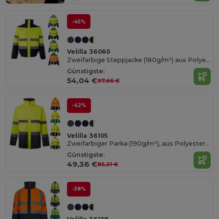
-45%
Velilla 36060
Zweifarbige Steppjacke (180g/m²) aus Polyester (100%) mit PU-Beschichtung
Günstigste:
54,04 €
97,66 €
-42%
Velilla 36105
Zweifarbiger Parka (190g/m²), aus Polyester (100%), mit PU-Beschichtung
Günstigste:
49,36 €
85,21 €
-38%