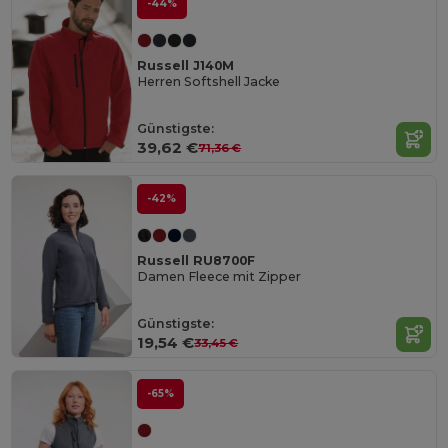
-44%
Russell J140M
Herren Softshell Jacke
Günstigste:
39,62 €
71,36 €
-42%
Russell RU8700F
Damen Fleece mit Zipper
Günstigste:
19,54 €
33,45 €
-65%