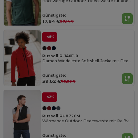
Hochwertige Outdoor-Fleeceweste für Abenteuer
Günstigste:
17,84 €
29,14 €
-48%
Russell R-140F-0
Damen Winddichte Softshell-Jacke mit Fleece
Günstigste:
39,62 €
76,90 €
-42%
Russell RU8720M
Wärmende Outdoor Fleeceweste mit Reißverschlusstaschen
Günstigste: