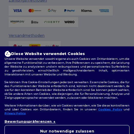
Zahlungsmethoden
Versandmethoden
Diese Website verwendet Cookies
Unsere Website verwendet sowohl eigene als auch Cookies von Drittanbietern, um die
allgemeine Funktionalität zu verbessern, Ihre Präferenzen zu speichern, die Leistung
der Website zu analysieren und ein reibungsloses und personalisiertes Surferlebnis
zu gewährleisten, einschließlich maßgeschneidertem Inhalt, optimierten
Interaktionen mit unserer Website und Werbung.
Folge uns
Sie können Ihre Cookie-Einstellungen jederzeit verwalten. Essenzielle Cookies, die für
das Funktionieren der Website erforderlich sind, können nicht deaktiviert werden, da
sie für den korrekten Betrieb der Website erforderlich sind. Sie können jedoch wählen,
ob Sie andere Arten von Cookies, wie diejenigen, die für Personalisierung, Analyse und
Zielgruppenansprache verwendet werden, zulassen oder blockieren möchten.
2026. Alle Rechte vorbehalten
Weitere Informationen darüber, wie wir Cookies verwenden, wie Sie diese kontrollieren
Allgemeine Geschäftsbedingungen
|
Personalisierungsrichtlinien
|
und über Cookies von Drittanbietern, finden Sie in unserer
Cookies Policy
und
Datenschutzbestimmungen
|
Cookie-Richtlinie
|
Site Map
Privacy Policy
.
👋
Hallo
Bewertungspräferenzen
Wenn Sie Fragen oder
Berlin
|
Hamburg
|
München
|
Köln
|
Frankfurt
|
Essen
|
Dortmund
|
Bedenken haben, können Sie
Nur notwendige zulassen
Stuttgart
|
Düsseldorf
|
Bremen
uns jederzeit kontaktieren.