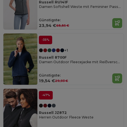
Russell RU141F
Damen Softshell Weste mit Femininer Passform
Günstigste:
23,94 €
68,85 €
-35%
+1
Russell 8700F
Damen Outdoor Fleecejacke mit Reißverschluss
Günstigste:
19,54 €
29,93 €
-47%
Russell JZ872
Herren Outdoor Fleece Weste