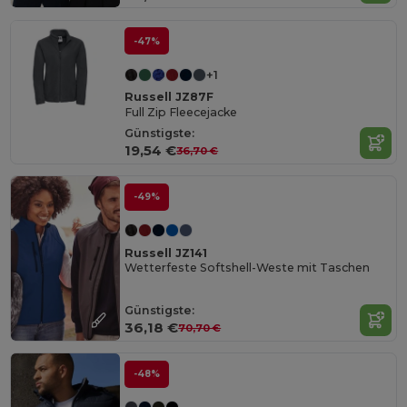
-47%
+1
Russell JZ87F
Full Zip Fleecejacke
Günstigste:
19,54 €
36,70 €
-49%
Russell JZ141
Wetterfeste Softshell-Weste mit Taschen
Günstigste:
36,18 €
70,70 €
-48%