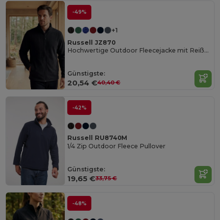
-49%
+1
Russell JZ870
Hochwertige Outdoor Fleecejacke mit Reißverschluss
Günstigste:
20,54 €
40,40 €
-42%
Russell RU8740M
1/4 Zip Outdoor Fleece Pullover
Günstigste:
19,65 €
33,75 €
-48%