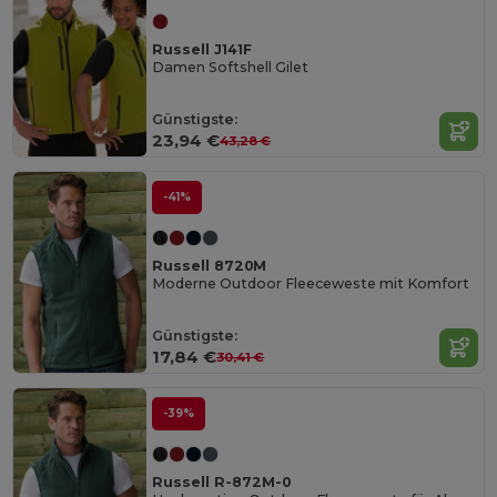
Russell J141F
Damen Softshell Gilet
Günstigste:
23,94 €
43,28 €
-41%
Russell 8720M
Moderne Outdoor Fleeceweste mit Komfort
Günstigste:
17,84 €
30,41 €
-39%
Russell R-872M-0