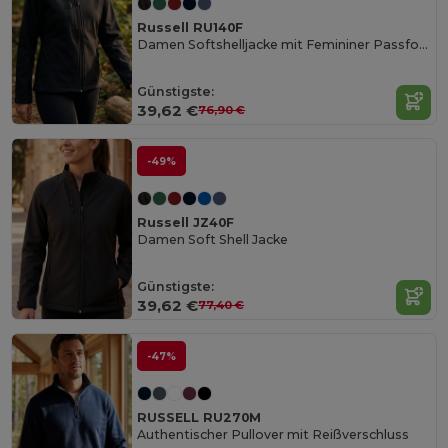
Russell RU140F
Damen Softshelljacke mit Femininer Passform
Günstigste:
39,62 €
76,90 €
-49%
Russell JZ40F
Damen Soft Shell Jacke
Günstigste:
39,62 €
77,40 €
-47%
RUSSELL RU270M
Authentischer Pullover mit Reißverschluss