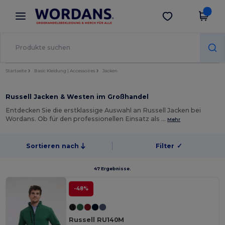
×
Wordans App
App holen
Bessere Preise in der App!
Startseite
Basic Kleidung | Accessoires
Jacken
Russell Jacken & Westen im Großhandel
Entdecken Sie die erstklassige Auswahl an Russell Jacken bei
Wordans. Ob für den professionellen Einsatz als …
Mehr
Sortieren nach
Filter
✓
47 Ergebnisse.
-48%
Russell RU140M