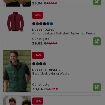
23,94 €
45,34 €
-55%
Russell JZ140
Atmungsaktive Softshell-Jacke mit Fleece
Günstigste:
39,62 €
89,00 €
-34%
Russell R-014M-0
Berufsbekleidung Weste
Günstigste:
30,64 €
46,62 €
-45%