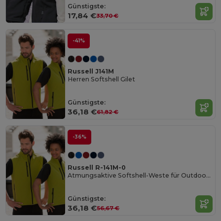
Günstigste:
17,84 €
33,70 €
-41%
Russell J141M
Herren Softshell Gilet
Günstigste:
36,18 €
61,82 €
-36%
Russell R-141M-0
Atmungsaktive Softshell-Weste für Outdoor-Abenteuer
Günstigste:
36,18 €
56,67 €