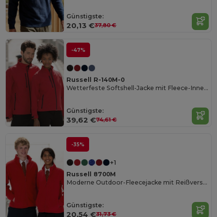
Günstigste:
20,13 €
37,80 €
-47%
Russell R-140M-0
Wetterfeste Softshell-Jacke mit Fleece-Innenfutter
Günstigste:
39,62 €
74,61 €
-35%
+1
Russell 8700M
Moderne Outdoor-Fleecejacke mit Reißverschluss
Günstigste:
20,54 €
31,73 €